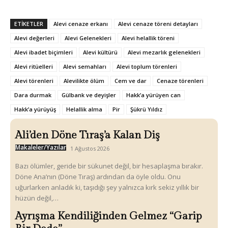
ETIKETLER
Alevi cenaze erkanı
Alevi cenaze töreni detayları
Alevi değerleri
Alevi Gelenekleri
Alevi helallik töreni
Alevi ibadet biçimleri
Alevi kültürü
Alevi mezarlık gelenekleri
Alevi ritüelleri
Alevi semahları
Alevi toplum törenleri
Alevi törenleri
Alevilikte ölüm
Cem ve dar
Cenaze törenleri
Dara durmak
Gülbank ve deyişler
Hakk’a yürüyen can
Hakk’a yürüyüş
Helallik alma
Pir
Şükrü Yıldız
Ali’den Döne Tıraş’a Kalan Diş
Makaleler/Yazılar
1 Ağustos 2026
Bazı ölümler, geride bir sükunet değil, bir hesaplaşma bırakır.
Döne Ana’nın (Döne Tıraş) ardından da öyle oldu. Onu
uğurlarken anladık ki, taşıdığı şey yalnızca kırk sekiz yıllık bir
hüzün değil,…
Ayrışma Kendiliğinden Gelmez “Garip