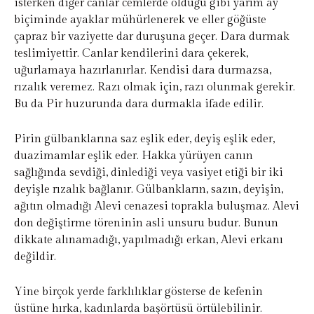
isterken diğer canlar cemlerde olduğu gibi yarım ay
biçiminde ayaklar mühürlenerek ve eller göğüste
çapraz bir vaziyette dar duruşuna geçer. Dara durmak
teslimiyettir. Canlar kendilerini dara çekerek,
uğurlamaya hazırlanırlar. Kendisi dara durmazsa,
rızalık veremez. Razı olmak için, razı olunmak gerekir.
Bu da Pir huzurunda dara durmakla ifade edilir.
Pirin gülbanklarına saz eşlik eder, deyiş eşlik eder,
duazimamlar eşlik eder. Hakka yürüyen canın
sağlığında sevdiği, dinlediği veya vasiyet etiği bir iki
deyişle rızalık bağlanır. Gülbankların, sazın, deyişin,
ağıtın olmadığı Alevi cenazesi toprakla buluşmaz. Alevi
don değiştirme töreninin asli unsuru budur. Bunun
dikkate alınamadığı, yapılmadığı erkan, Alevi erkanı
değildir.
Yine birçok yerde farklılıklar gösterse de kefenin
üstüne hırka, kadınlarda başörtüsü örtülebilinir.