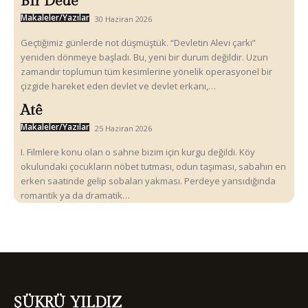
Bir Dede”
Makaleler/Yazılar
30 Haziran 2026
Geçtiğimiz günlerde not düşmüştük. “Devletin Alevi çarkı”
yeniden dönmeye başladı. Bu, yeni bir durum değildir. Uzun
zamandır toplumun tüm kesimlerine yönelik operasyonel bir
çizgide hareket eden devlet ve devlet erkanı,…
Atê
Makaleler/Yazılar
25 Haziran 2026
I. Filmlere konu olan o sahne bizim için kurgu değildi. Köy
okulundaki çocukların nöbet tutması, odun taşıması, sabahın en
erken saatinde gelip sobaları yakması. Perdeye yansıdığında
romantik ya da dramatik…
ŞÜKRÜ YILDIZ