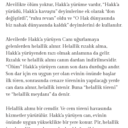
Alevilikte ölüm yoktur, Hakk’a yürüme vardır, “Hakk’a
yürüdü, Hakk’a kavuştu” deyimlerine ek olarak “don
değiştirdi”, “ruhu revan” oldu ve “O Hak dünyasında
biz nahak dünyasında kaldık” deyimlerini de kullanılır.
Alevilerde Hakk’a yürüyen Canı uğurlamaya
gelenlerden helallik alınır. Helallik rızalık alma,
Hakk’a yürüyenden razı olmak anlamına da gelir.
Rızalık ve helallik alımı canın dardan indirilmesidir.
“Ölüm” Hakk’a yürüyen canın son dara durduğu andır.
Son dar için en uygun yer olan evinin önünde başlar
ilk tören, sonrasında cenaze töreninin yapılacağı yerde
can dara alınır, helallik istenir. Buna “helallik töreni”
ve “helallik meydanı” da denir.
Helallik alımı bir cemdir. Ve cem töreni havasında
hizmetler yürütülür. Hakk’a yürüyen can, evinin
önünde uygun yükseklikte bir yere konur. Pir, helallik