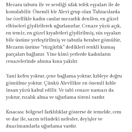
Mezara tabutu ile ve sevdiği ufak tefek eşyaları ile de
konulabilir. Önemli bir Alevi grup olan Tahtacılarda
ise özellikle kadın canlar mezarlık denilen, en güzel
elbiseleri giydirilerek uğurlanırlar. Cenaze yüzü açık,
en temiz, en güzel kıyafetleri giydirilmiş, süs eşyaları
bile üstüne yerleştirilmiş ve tabutla beraber gömülür,
Mezarın üstüne “rüzgârlık” dedikleri renkli kumaş
parçaları bağlanır. Yine kimi yerlerde kadınların
cenazelerinde alnına kına yakılır.
Yani kefen yoktur, çene bağlama yoktur, kıbleye doğru
gömülme yoktur. Çünkü Alevilikte en önemli kıble
insan yüzü kabul edilir. Ve tabi cenaze namazı da
yoktur, rızalık alma ve uğurlama töreni vardır.
Kısacası; bölgesel farklılıklar gösterse de temelde, cem
ve dar ile, sazın telindeki nefesler, deyişler ve
duazimamlarla uğurlama vardır.