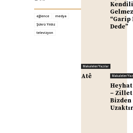
Kendil
Gelme
eğlence
medya
“Garip 
Şükrü Yıldız
Dede”
televizyon
Makaleler/Yazılar
Atê
Makaleler/Yaz
Heyhat
– Zillet
Bizden
Uzaktı