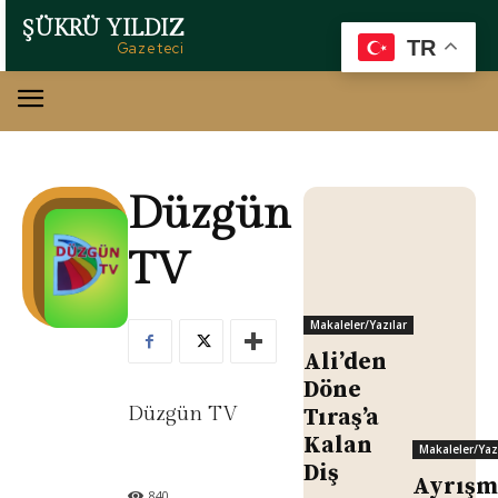
ŞÜKRÜ YILDIZ
TR
Gazeteci
Düzgün
TV
Makaleler/Yazılar
Ali’den
Döne
Düzgün TV
Tıraş’a
Kalan
Makaleler/Yaz
Diş
Ayrışm
840