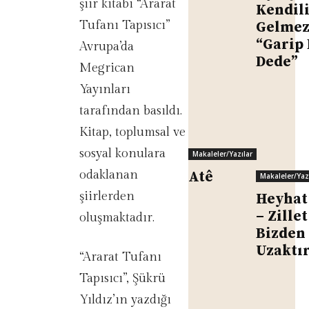
şiir kitabı “Ararat
Kendil
Tufanı Tapısıcı”
Gelme
“Garip 
Avrupa’da
Dede”
Megrican
Yayınları
tarafından basıldı.
Kitap, toplumsal ve
sosyal konulara
Makaleler/Yazılar
odaklanan
Atê
Makaleler/Yaz
şiirlerden
Heyhat
– Zillet
oluşmaktadır.
Bizden
Uzaktı
“Ararat Tufanı
Tapısıcı”, Şükrü
Yıldız’ın yazdığı