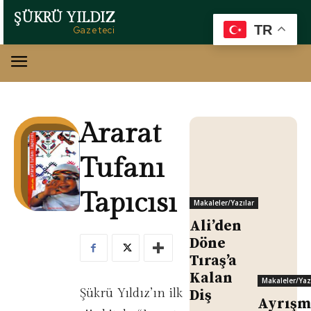
ŞÜKRÜ YILDIZ
TR
Gazeteci
Ararat
Tufanı
Tapıcısı
Makaleler/Yazılar
Ali’den
Döne
Tıraş’a
Kalan
Makaleler/Yaz
Şükrü Yıldız’ın ilk
Diş
Ayrışm