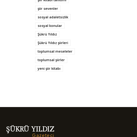
şiir sevenler
sosyal adaletsizlik
sosyal konular
Şükrü Yıldız
Şükrü Yıldız şiirleri
toplumsal meseleler
toplumsal şiirler
yeni şiir kitabı
ŞÜKRÜ YILDIZ
Gazeteci