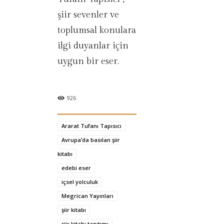
şiir sevenler ve
toplumsal konulara
ilgi duyanlar için
uygun bir eser.
926
Ararat Tufanı Tapısıcı
Avrupa’da basılan şiir
kitabı
edebi eser
içsel yolculuk
Megrican Yayınları
şiir kitabı
şiir kitabı tanıtımı