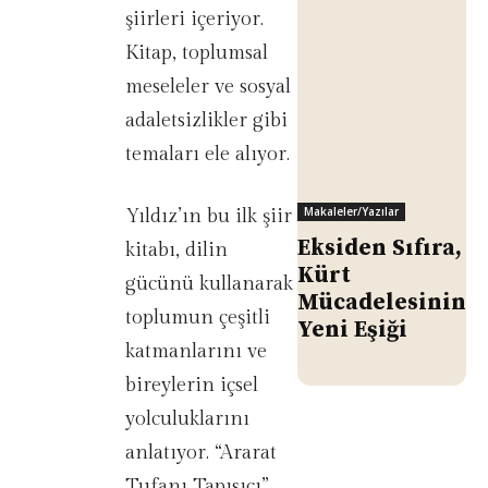
şiirleri içeriyor.
Kitap, toplumsal
meseleler ve sosyal
adaletsizlikler gibi
temaları ele alıyor.
Makaleler/Yazılar
Yıldız’ın bu ilk şiir
Eksiden Sıfıra,
kitabı, dilin
Kürt
gücünü kullanarak
Mücadelesinin
toplumun çeşitli
Yeni Eşiği
katmanlarını ve
bireylerin içsel
yolculuklarını
anlatıyor. “Ararat
Tufanı Tapısıcı”,