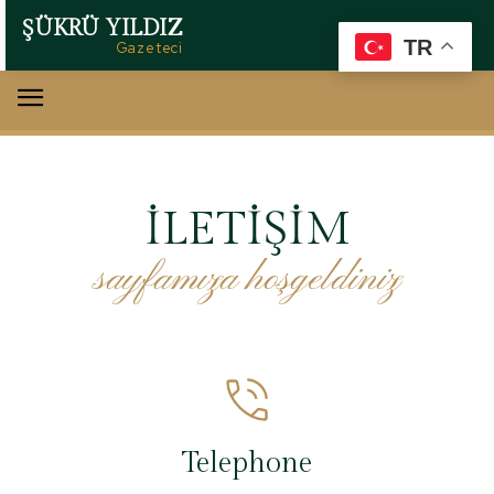
ŞÜKRÜ YILDIZ
TR
Gazeteci
İLETIŞIM
sayfamıza hoşgeldiniz
Telephone