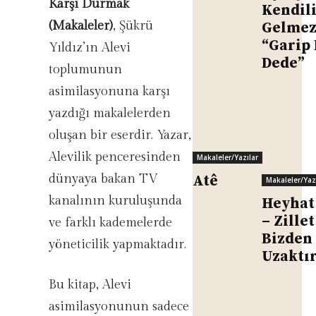
Karşı Durmak
Kendil
(Makaleler)
, Şükrü
Gelme
“Garip 
Yıldız’ın Alevi
Dede”
toplumunun
asimilasyonuna karşı
yazdığı makalelerden
oluşan bir eserdir. Yazar,
Alevilik penceresinden
Makaleler/Yazılar
dünyaya bakan TV
Atê
Makaleler/Yaz
kanalının kuruluşunda
Heyhat
– Zillet
ve farklı kademelerde
Bizden
yöneticilik yapmaktadır.
Uzaktı
Bu kitap, Alevi
asimilasyonunun sadece