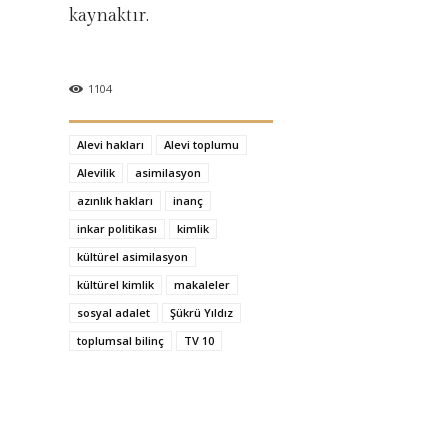
kaynaktır.
1104
Alevi hakları
Alevi toplumu
Alevilik
asimilasyon
azınlık hakları
inanç
inkar politikası
kimlik
kültürel asimilasyon
kültürel kimlik
makaleler
sosyal adalet
Şükrü Yıldız
toplumsal bilinç
TV 10