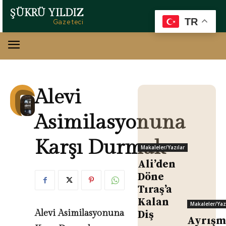
ŞÜKRÜ YILDIZ
TR
Gazeteci
Alevi
Asimilasyonuna
Karşı Durmak
Makaleler/Yazılar
Ali’den
Döne
Tıraş’a
Kalan
Makaleler/Yaz
Alevi Asimilasyonuna
Diş
Ayrışm