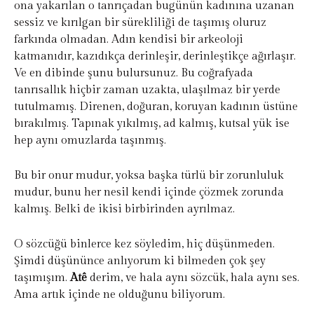
ona yakarılan o tanrıçadan bugünün kadınına uzanan
sessiz ve kırılgan bir sürekliliği de taşımış oluruz
farkında olmadan. Adın kendisi bir arkeoloji
katmanıdır, kazıdıkça derinleşir, derinleştikçe ağırlaşır.
Ve en dibinde şunu bulursunuz. Bu coğrafyada
tanrısallık hiçbir zaman uzakta, ulaşılmaz bir yerde
tutulmamış. Direnen, doğuran, koruyan kadının üstüne
bırakılmış. Tapınak yıkılmış, ad kalmış, kutsal yük ise
hep aynı omuzlarda taşınmış.
Bu bir onur mudur, yoksa başka türlü bir zorunluluk
mudur, bunu her nesil kendi içinde çözmek zorunda
kalmış. Belki de ikisi birbirinden ayrılmaz.
O sözcüğü binlerce kez söyledim, hiç düşünmeden.
Şimdi düşününce anlıyorum ki bilmeden çok şey
taşımışım.
Atê
derim, ve hala aynı sözcük, hala aynı ses.
Ama artık içinde ne olduğunu biliyorum.