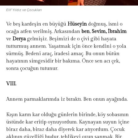
Elif Yıldız ve Çocukları
Ve beş kardeşin en büyüğü
Hüseyin
doğmuş, ismi o
ocağa atfen verilmiş. Arkasından
ben
,
Sevim, İbrahim
ve
Derya
gelmişiz. Beşimizi de o çivi gibi hayata
tutturmuş annem. Yaşatmak için önce kendini o yola
sürmüş. Bedeni araç, iradesi amaç. Bu onun bütün
hayatının simgesidir bir bakıma. Önce sen acı çek,
sonra çocuğun tutunur.
VIII.
Annem parmaklarımda iz bıraktı. Ben onun ayağında.
Kışın karın kar olduğu günlerin birinde, köy sobasının
üstünde kar eritip oynuyordum. Kaynayan suyun içine
biraz daha, biraz daha diyerek kar atıyordum. Çocuk
aklının güzelliği budur, tehlikeyi oyun sanmak. Bir