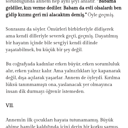
sorulduğunda annem hep aynı şeyi anlatır.
“Babama
geldiler, kızı verme dediler. Babam da evli olsalardı ben
gidip kızımı geri mi alacaktım demiş.”
Öyle geçmiş.
Sonrasını da söyler. Ömürleri birbirleriyle didişerek
ama kendi dilleriyle severek geçti, geçmiş. Dayatılmış
bir hayatın içinde bile sevgiyi kendi dilinde
yaşatabilmek, bu küçük bir şey değil.
Bu coğrafyada kadınlar erken büyür, erken sorumluluk
alır, erken yalnız kalır. Ama yalnızlıkları içe kapanarak
değil, dışa açılarak yaşarlar. Annem de öyleydi. Kırılma
lüksü tanınmamıştı ona, yaslanacak yer olmayınca
insan dik durmayı öğrenir istemeden.
VII.
Annemin ilk çocukları hayata tutunamamış. Büyük
abime hamile kaldığında içini derin bir korku sarmış.