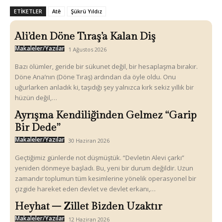
ETIKETLER
Atê
Şükrü Yıldız
Ali’den Döne Tıraş’a Kalan Diş
Makaleler/Yazılar
1 Ağustos 2026
Bazı ölümler, geride bir sükunet değil, bir hesaplaşma bırakır.
Döne Ana’nın (Döne Tıraş) ardından da öyle oldu. Onu
uğurlarken anladık ki, taşıdığı şey yalnızca kırk sekiz yıllık bir
hüzün değil,…
Ayrışma Kendiliğinden Gelmez “Garip
Bir Dede”
Makaleler/Yazılar
30 Haziran 2026
Geçtiğimiz günlerde not düşmüştük. “Devletin Alevi çarkı”
yeniden dönmeye başladı. Bu, yeni bir durum değildir. Uzun
zamandır toplumun tüm kesimlerine yönelik operasyonel bir
çizgide hareket eden devlet ve devlet erkanı,…
Heyhat – Zillet Bizden Uzaktır
Makaleler/Yazılar
12 Haziran 2026