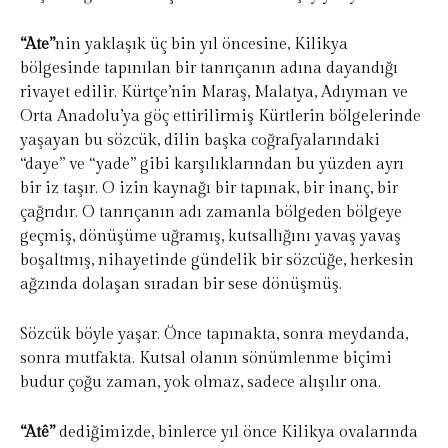
“Ate”
nin yaklaşık üç bin yıl öncesine, Kilikya
bölgesinde tapınılan bir tanrıçanın adına dayandığı
rivayet edilir. Kürtçe’nin Maraş, Malatya, Adıyman ve
Orta Anadolu’ya göç ettirilirmiş Kürtlerin bölgelerinde
yaşayan bu sözcük, dilin başka coğrafyalarındaki
“daye” ve “yade” gibi karşılıklarından bu yüzden ayrı
bir iz taşır. O izin kaynağı bir tapınak, bir inanç, bir
çağrıdır. O tanrıçanın adı zamanla bölgeden bölgeye
geçmiş, dönüşüme uğramış, kutsallığını yavaş yavaş
boşaltmış, nihayetinde gündelik bir sözcüğe, herkesin
ağzında dolaşan sıradan bir sese dönüşmüş.
Sözcük böyle yaşar. Önce tapınakta, sonra meydanda,
sonra mutfakta. Kutsal olanın sönümlenme biçimi
budur çoğu zaman, yok olmaz, sadece alışılır ona.
“Atê”
dediğimizde, binlerce yıl önce Kilikya ovalarında