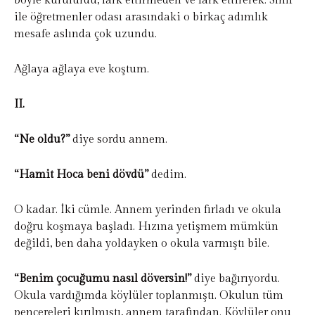
böyle kurulurdu, fark ettirmeden ve fark ettirerek. Sınıf
ile öğretmenler odası arasındaki o birkaç adımlık
mesafe aslında çok uzundu.
Ağlaya ağlaya eve koştum.
II.
“Ne oldu?”
diye sordu annem.
“Hamit Hoca beni dövdü”
dedim.
O kadar. İki cümle. Annem yerinden fırladı ve okula
doğru koşmaya başladı. Hızına yetişmem mümkün
değildi, ben daha yoldayken o okula varmıştı bile.
“Benim çocuğumu nasıl döversin!”
diye bağırıyordu.
Okula vardığımda köylüler toplanmıştı. Okulun tüm
pencereleri kırılmıştı, annem tarafından. Köylüler onu