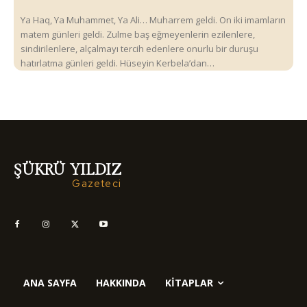
Ya Haq, Ya Muhammet, Ya Ali… Muharrem geldi. On iki imamların
matem günleri geldi. Zulme baş eğmeyenlerin ezilenlere,
sindirilenlere, alçalmayı tercih edenlere onurlu bir duruşu
hatırlatma günleri geldi. Hüseyin Kerbela’dan…
ŞÜKRÜ YILDIZ
Gazeteci
ANA SAYFA
HAKKINDA
KITAPLAR