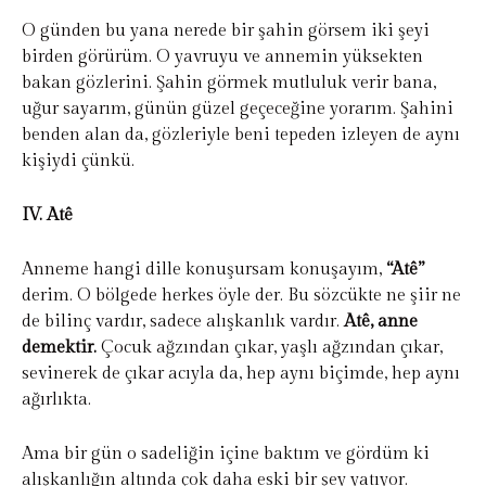
O günden bu yana nerede bir şahin görsem iki şeyi
birden görürüm. O yavruyu ve annemin yüksekten
bakan gözlerini. Şahin görmek mutluluk verir bana,
uğur sayarım, günün güzel geçeceğine yorarım. Şahini
benden alan da, gözleriyle beni tepeden izleyen de aynı
kişiydi çünkü.
IV. Atê
Anneme hangi dille konuşursam konuşayım,
“Atê”
derim. O bölgede herkes öyle der. Bu sözcükte ne şiir ne
de bilinç vardır, sadece alışkanlık vardır.
Atê, anne
demektir.
Çocuk ağzından çıkar, yaşlı ağzından çıkar,
sevinerek de çıkar acıyla da, hep aynı biçimde, hep aynı
ağırlıkta.
Ama bir gün o sadeliğin içine baktım ve gördüm ki
alışkanlığın altında çok daha eski bir şey yatıyor.