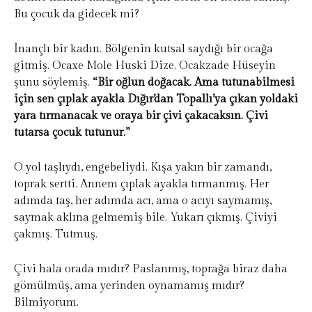
Bu çocuk da gidecek mi?
İnançlı bir kadın. Bölgenin kutsal saydığı bir ocağa
gitmiş. Ocaxe Mole Huski Dize. Ocakzade Hüseyin
şunu söylemiş.
“Bir oğlun doğacak. Ama tutunabilmesi
için sen çıplak ayakla Dığır’dan Topallı’ya çıkan yoldaki
yara tırmanacak ve oraya bir çivi çakacaksın. Çivi
tutarsa çocuk tutunur.”
O yol taşlıydı, engebeliydi. Kışa yakın bir zamandı,
toprak sertti. Annem çıplak ayakla tırmanmış. Her
adımda taş, her adımda acı, ama o acıyı saymamış,
saymak aklına gelmemiş bile. Yukarı çıkmış. Çiviyi
çakmış. Tutmuş.
Çivi hala orada mıdır? Paslanmış, toprağa biraz daha
gömülmüş, ama yerinden oynamamış mıdır?
Bilmiyorum.