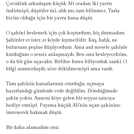
Çocukluk arkadaşım küçük Ali oradan iki yavru
indirmişti, düştüler mi, aldı mı, tam bilinmez. Tarla
bizim olduğu için bir yavru bana düştü.
O şahini beslemek için çok koşturdum, hiç durmadım.
Şahinler et ister, et köyde kıymetlidir. Kuş, balık, ne
bulursam peşine düşüyordum. Ama asıl mesele şahinle
kurduğum o sessiz anlaşmaydı. Ben onu besleyecektim,
o da bir gün uçacaktı. Birlikte bunu biliyorduk sanki. O
bilgi aramızdaydı, söze dökülmemişti ama vardı.
Tam şahinin kanatlarının oturduğu, uçmaya
hazırlandığı günlerde evde değildim. Döndüğümde
şahin yoktu. Annem köye gelen bir seyyar satıcıya
hediye etmişti. Payıma küçük Ali’nin uçan şahinine
imrenerek bakmak düştü.
Bir daha alamadım onu.