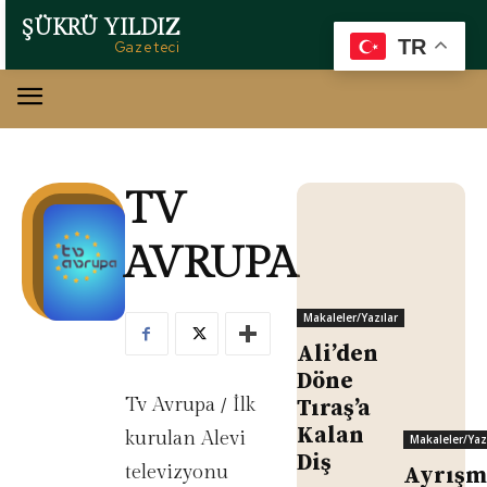
ŞÜKRÜ YILDIZ
TR
Gazeteci
TV
AVRUPA
Makaleler/Yazılar
Ali’den
Döne
Tv Avrupa / İlk
Tıraş’a
Kalan
kurulan Alevi
Makaleler/Yaz
Diş
televizyonu
Ayrışm