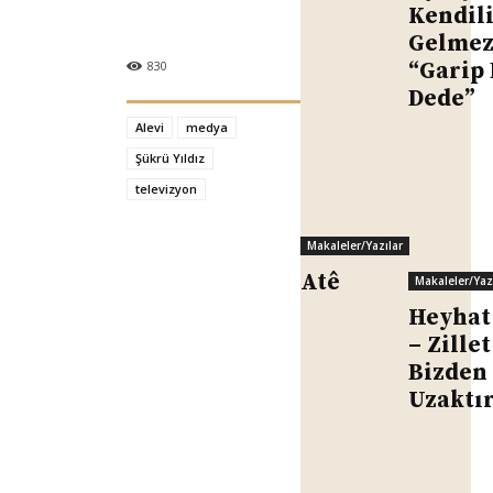
Kendil
Gelme
“Garip 
830
Dede”
Alevi
medya
Şükrü Yıldız
televizyon
Makaleler/Yazılar
Atê
Makaleler/Yaz
Heyhat
– Zillet
Bizden
Uzaktı