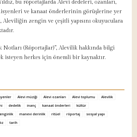
ıldız, bu röportajlarda Alevi dedeleri, ozanları,
syenleri ve kanaat önderlerinin görüşlerine yer
, Aleviliğin zengin ve çeşitli yapısını okuyuculara
tadır.
ik Notları (Röportajlar)”, Alevilik hakkında bilgi
 isteyen herkes için önemli bir kaynaktır.
yenler
Alevi müziği
Alevi ozanları
Alevi toplumu
Alevilik
ni
dedelik
inanç
kanaat önderleri
kültür
zenginlik
manevi derinlik
ritüel
röportaj
sosyal yapı
dız
tarih