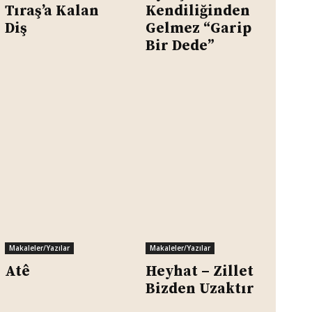
Tıraş’a Kalan
Kendiliğinden
Diş
Gelmez “Garip
Bir Dede”
Makaleler/Yazılar
Makaleler/Yazılar
Atê
Heyhat – Zillet
Bizden Uzaktır