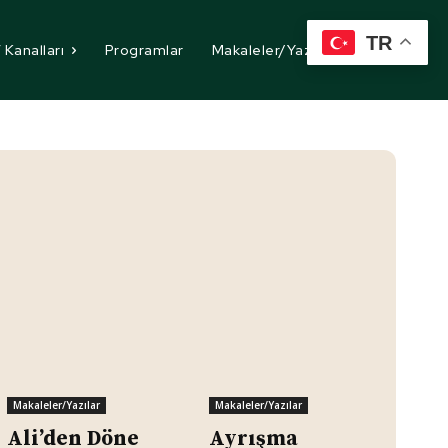
TR
 Kanalları
Programlar
Makaleler/Yazılar
İletişim
Makaleler/Yazılar
Makaleler/Yazılar
Ali’den Döne
Ayrışma