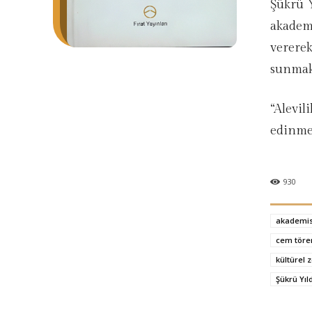
Şükrü Y
akademi
vererek
sunmak
“Alevil
edinmek
930
akademis
cem töre
kültürel 
Şükrü Yıl