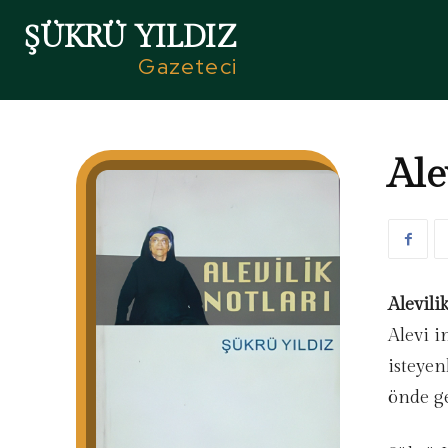
ŞÜKRÜ YILDIZ
Gazeteci
Ale
Alevili
Alevi 
isteyen
önde ge