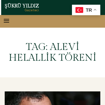
ŞÜKRÜ YILDIZ
TR
Gazeteci
TAG:
ALEVI
HELALLIK TÖRENI