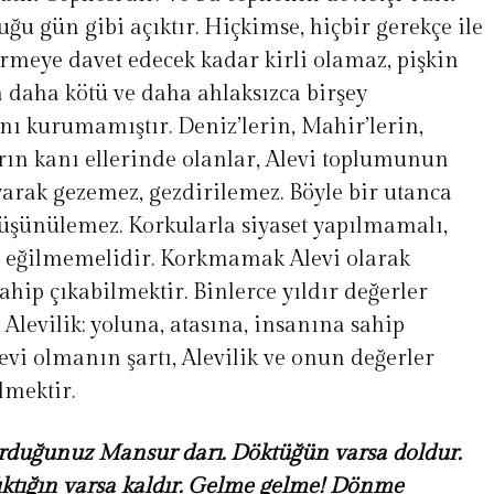
uğu gün gibi açıktır. Hiçkimse, hiçbir gerekçe ile
vermeye davet edecek kadar kirli olamaz, pişkin
 daha kötü ve daha ahlaksızca birşey
nı kurumamıştır. Deniz’lerin, Mahir’lerin,
ın kanı ellerinde olanlar, Alevi toplumunun
yarak gezemez, gezdirilemez. Böyle bir utanca
düşünülemez. Korkularla siyaset yapılmamalı,
n eğilmemelidir. Korkmamak Alevi olarak
ahip çıkabilmektir. Binlerce yıldır değerler
 Alevilik; yoluna, atasına, insanına sahip
evi olmanın şartı, Alevilik ve onun değerler
lmektir.
Durduğunuz Mansur darı. Döktüğün varsa doldur.
Yıktığın varsa kaldır. Gelme gelme! Dönme