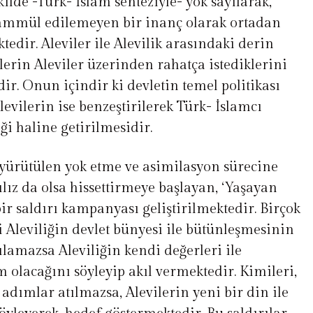
kilde -Türk- İslam senteziyle- yok sayılarak,
ahammül edilemeyen bir inanç olarak ortadan
edir. Aleviler ile Alevilik arasındaki derin
lerin Aleviler üzerinden rahatça istediklerini
r. Onun içindir ki devletin temel politikası
levilerin ise benzeştirilerek Türk- İslamcı
i haline getirilmesidir.
e yürütülen yok etme ve asimilasyon sürecine
ılız da olsa hissettirmeye başlayan, ‘Yaşayan
bir saldırı kampanyası geliştirilmektedir. Birçok
 Aleviliğin devlet bünyesi ile bütünleşmesinin
lamazsa Aleviliğin kendi değerleri ile
 olacağını söyleyip akıl vermektedir. Kimileri,
i adımlar atılmazsa, Alevilerin yeni bir din ile