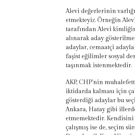
Alevi değerlerinin varlı
etmekteyiz. Örneğin Alev
tarafından Alevi kimliğ
alınarak aday gösterilm
adaylar, cemaatçi adaylar
faşist eğilimler sosyal d
taşınmak istenmektedir.
AKP, CHP’nin muhalefette
iktidarda kalması için ç
gösterdiği adaylar bu seç
Ankara, Hatay gibi illerd
etmemektedir. Kendisini 
çalışmış ise de, seçim sü