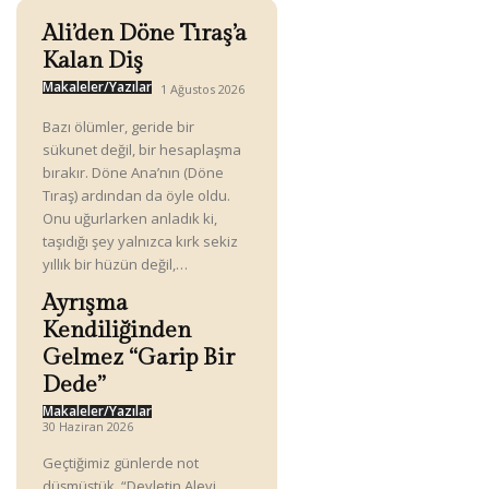
Ali’den Döne Tıraş’a
Kalan Diş
Makaleler/Yazılar
1 Ağustos 2026
Bazı ölümler, geride bir
sükunet değil, bir hesaplaşma
bırakır. Döne Ana’nın (Döne
Tıraş) ardından da öyle oldu.
Onu uğurlarken anladık ki,
taşıdığı şey yalnızca kırk sekiz
yıllık bir hüzün değil,…
Ayrışma
Kendiliğinden
Gelmez “Garip Bir
Dede”
Makaleler/Yazılar
30 Haziran 2026
Geçtiğimiz günlerde not
düşmüştük. “Devletin Alevi