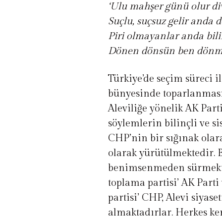
‘Ulu mahşer günü olur di
Suçlu, suçsuz gelir anda de
Piri olmayanlar anda bili
Dönen dönsün ben dönm
Türkiye’de seçim süreci i
bünyesinde toparlanması
Aleviliğe yönelik AK Part
söylemlerin bilinçli ve s
CHP’nin bir sığınak olara
olarak yürütülmektedir. 
benimsenmeden sürmektedi
toplama partisi’ AK Parti
partisi’ CHP, Alevi siyas
almaktadırlar. Herkes ke