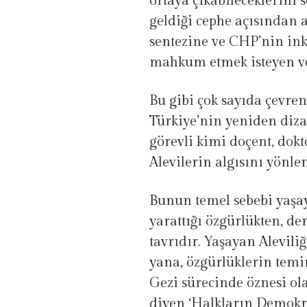
ortaya çıkabileceklerini 
geldiği cephe açısından a
sentezine ve CHP’nin ink
mahkum etmek isteyen ve 
Bu gibi çok sayıda çevre
Türkiye’nin yeniden diza
görevli kimi doçent, dokto
Alevilerin algısını yönl
Bunun temel sebebi yaşay
yarattığı özgürlükten, d
tavrıdır. Yaşayan Aleviliğ
yana, özgürlüklerin temin
Gezi sürecinde öznesi ol
diyen ‘Halkların Demokra