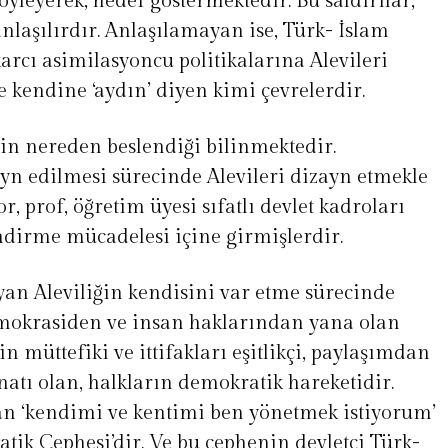
söyleyerek, hedef göstermektedir. Bu saldırılar,
nlaşılırdır. Anlaşılamayan ise, Türk- İslam
arcı asimilasyoncu politikalarına Alevileri
kendine ‘aydın’ diyen kimi çevrelerdir.
nin nereden beslendiği bilinmektedir.
yn edilmesi sürecinde Alevileri dizayn etmekle
r, prof, öğretim üyesi sıfatlı devlet kadroları
endirme mücadelesi içine girmişlerdir.
an Aleviliğin kendisini var etme sürecinde
emokrasiden ve insan haklarından yana olan
in müttefiki ve ittifakları eşitlikçi, paylaşımdan
atı olan, halkların demokratik hareketidir.
an ‘kendimi ve kentimi ben yönetmek istiyorum’
tik Cephesi’dir. Ve bu cephenin devletçi Türk-