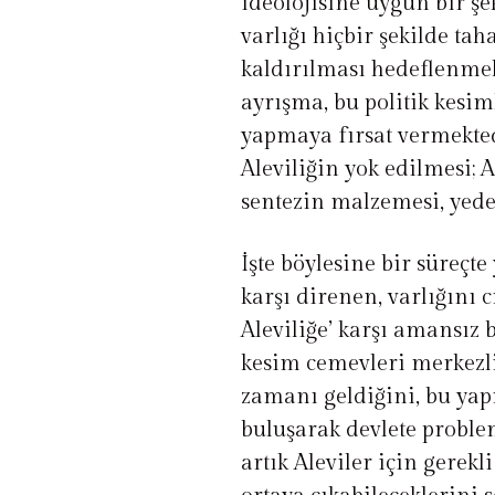
ideolojisine uygun bir şe
varlığı hiçbir şekilde t
kaldırılması hedeflenmekt
ayrışma, bu politik kesim
yapmaya fırsat vermektedi
Aleviliğin yok edilmesi; A
sentezin malzemesi, yedeğ
İşte böylesine bir süreçt
karşı direnen, varlığını c
Aleviliğe’ karşı amansız 
kesim cemevleri merkezli
zamanı geldiğini, bu yapı
buluşarak devlete problem
artık Aleviler için gerekl