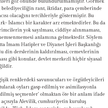
mleri göz önünde bulundurulmamıştır. Görmek
k belediyeciliğin rant, iktidar, para çemberinde
sı olacağını tercihleriyle göstermiştir. Bu
k- İslamcı bir karakter arz etmektedirler. Bu da
vrimcilerin yok sayılması, ciddiye alınmaması,
 önemsenmemesi anlamına gelmektedir. Söylem
tta İmam Hatipler ve Diyanet İşleri Başkanlığı
unlu din derslerinin kaldırılması, cemevlerinin
ası gibi konular, devlet merkezli hiçbir siyasal
ildir.
ğişik renklerdeki savunucuları ve örgütleyicileri
tularak oyları gasp edilmiş ve asimilasyonla
lmiş seçmenler’ olmaktan öte bir anlam ifade
açısıyla Alevilik, cumhuriyetin kuruluş