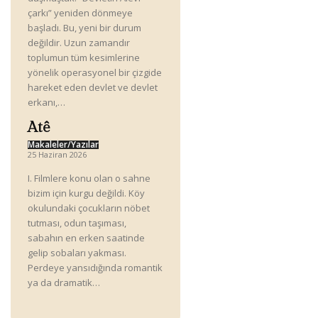
çarkı” yeniden dönmeye
başladı. Bu, yeni bir durum
değildir. Uzun zamandır
toplumun tüm kesimlerine
yönelik operasyonel bir çizgide
hareket eden devlet ve devlet
erkanı,…
Atê
Makaleler/Yazılar
25 Haziran 2026
I. Filmlere konu olan o sahne
bizim için kurgu değildi. Köy
okulundaki çocukların nöbet
tutması, odun taşıması,
sabahın en erken saatinde
gelip sobaları yakması.
Perdeye yansıdığında romantik
ya da dramatik…