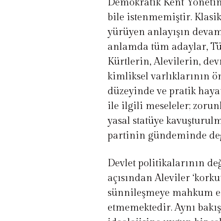
Demokratik Kent Yöneti
bile istenmemiştir. Klasi
yürüyen anlayışın devamcı
anlamda tüm adaylar, Tür
Kürtlerin, Alevilerin, de
kimliksel varlıklarının
düzeyinde ve pratik haya
ile ilgili meseleler; zor
yasal statüye kavuşturulm
partinin gündeminde değ
Devlet politikalarının de
açısından Aleviler ‘korku
sünnileşmeye mahkum edi
etmemektedir. Aynı bakış 