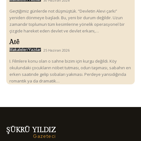
30 Haziran 2026
Geçtiğimiz günlerde not düşmüştük. “Devletin Alevi çarkı”
yeniden dönmeye başladı. Bu, yeni bir durum değildir. Uzun
zamandır toplumun tüm kesimlerine yönelik operasyonel bir
çizgide hareket eden devlet ve devlet erkanı,…
Atê
Makaleler/Yazılar
25 Haziran 2026
I. Filmlere konu olan o sahne bizim için kurgu değildi. Köy
okulundaki çocukların nöbet tutması, odun taşıması, sabahın en
erken saatinde gelip sobaları yakması. Perdeye yansıdığında
romantik ya da dramatik…
ŞÜKRÜ YILDIZ
Gazeteci