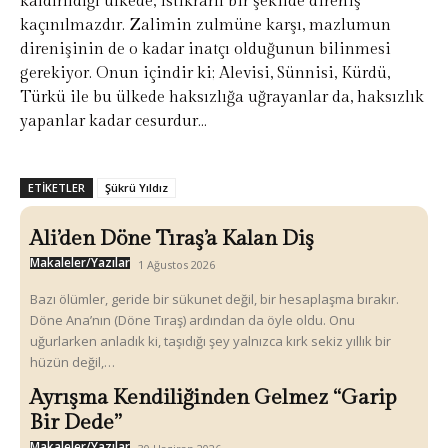
kaldırıldığı ülkede, istikrarlı bir şekilde direniş
kaçınılmazdır. Zalimin zulmüne karşı, mazlumun
direnişinin de o kadar inatçı olduğunun bilinmesi
gerekiyor. Onun içindir ki; Alevisi, Sünnisi, Kürdü,
Türkü ile bu ülkede haksızlığa uğrayanlar da, haksızlık
yapanlar kadar cesurdur…
ETIKETLER
Şükrü Yıldız
Ali’den Döne Tıraş’a Kalan Diş
Makaleler/Yazılar
1 Ağustos 2026
Bazı ölümler, geride bir sükunet değil, bir hesaplaşma bırakır.
Döne Ana’nın (Döne Tıraş) ardından da öyle oldu. Onu
uğurlarken anladık ki, taşıdığı şey yalnızca kırk sekiz yıllık bir
hüzün değil,…
Ayrışma Kendiliğinden Gelmez “Garip
Bir Dede”
Makaleler/Yazılar