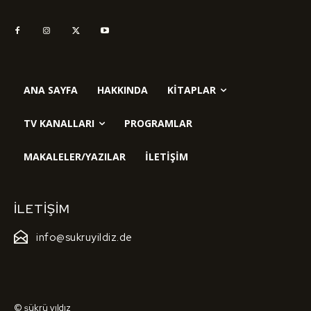
ANA SAYFA
HAKKINDA
KITAPLAR
TV KANALLARI
PROGRAMLAR
MAKALELER/YAZILAR
İLETIŞIM
İLETIŞIM
info@sukruyildiz.de
© şükrü yıldız