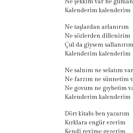
Ne şekkim var ne güma
Kalenderim kalenderim
Ne taşlardan arlanırım
Ne sözlerden dillenirim
Çul da giysem sallanırı
Kalenderim kalenderim
Ne salnım ne selatım va
Ne farzım ne sünnetim 
Ne govum ne gıybetim v
Kalenderim kalenderim
Dört kitabı ben yazarım
Kırklara engür ezerim
Kendi reyime gezerim