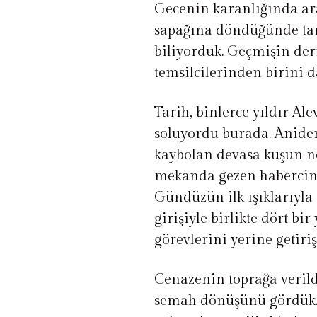
Gecenin karanlığında a
sapağına döndüğünde tar
biliyorduk. Geçmişin der
temsilcilerinden birini 
Tarih, binlerce yıldır Ale
soluyordu burada. Anide
kaybolan devasa kuşun ne
mekanda gezen habercini
Gündüzün ilk ışıklarıyl
girişiyle birlikte dört bi
görevlerini yerine getirişl
Cenazenin toprağa verild
semah dönüşünü gördük. R