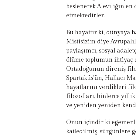
beslenerek Aleviliğin en 
etmektedirler.
Bu hayattır ki, dünyaya ba
Mistisizim diye Avrupalıl
paylaşımcı, sosyal adalet
ölüme toplumun ihtiyaç 
Ortadoğunun direniş filoz
Spartaküs’ün, Hallacı M
hayatlarını verdikleri f
filozofları, binlerce yıll
ve yeniden yeniden kendi
Onun içindir ki egemenle
katledilmiş, sürgünlere g