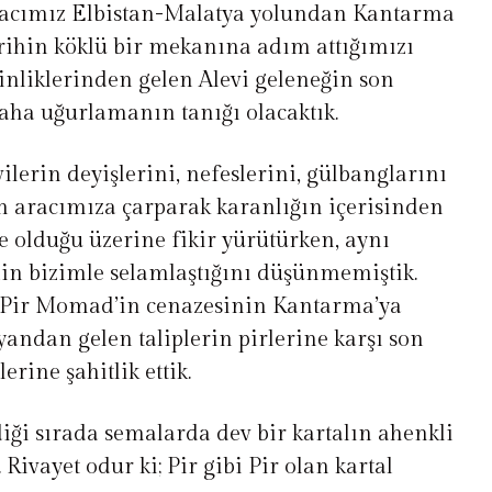
racımız Elbistan-Malatya yolundan Kantarma
ihin köklü bir mekanına adım attığımızı
inliklerinden gelen Alevi geleneğin son
daha uğurlamanın tanığı olacaktık.
vilerin deyişlerini, nefeslerini, gülbanglarını
n aracımıza çarparak karanlığın içerisinden
 olduğu üzerine fikir yürütürken, aynı
n bizimle selamlaştığını düşünmemiştik.
a Pir Momad’in cenazesinin Kantarma’ya
r yandan gelen taliplerin pirlerine karşı son
erine şahitlik ettik.
iği sırada semalarda dev bir kartalın ahenkli
ivayet odur ki; Pir gibi Pir olan kartal