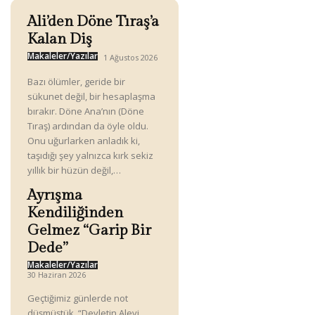
Ali’den Döne Tıraş’a
Kalan Diş
Makaleler/Yazılar
1 Ağustos 2026
Bazı ölümler, geride bir
sükunet değil, bir hesaplaşma
bırakır. Döne Ana’nın (Döne
Tıraş) ardından da öyle oldu.
Onu uğurlarken anladık ki,
taşıdığı şey yalnızca kırk sekiz
yıllık bir hüzün değil,…
Ayrışma
Kendiliğinden
Gelmez “Garip Bir
Dede”
Makaleler/Yazılar
30 Haziran 2026
Geçtiğimiz günlerde not
düşmüştük. “Devletin Alevi