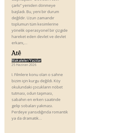
çarkı” yeniden dönmeye
başladı. Bu, yeni bir durum
değildir. Uzun zamandır
toplumun tüm kesimlerine
yönelik operasyonel bir çizgide
hareket eden devlet ve devlet
erkanı,…
Atê
Makaleler/Yazılar
25 Haziran 2026
I. Filmlere konu olan o sahne
bizim için kurgu değildi. Köy
okulundaki çocukların nöbet
tutması, odun taşıması,
sabahın en erken saatinde
gelip sobaları yakması.
Perdeye yansıdığında romantik
ya da dramatik…