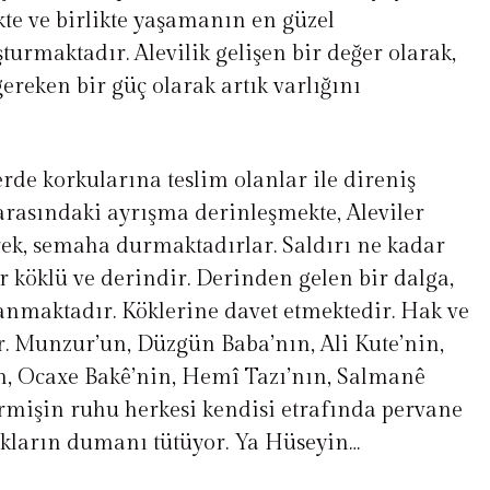
te ve birlikte yaşamanın en güzel
turmaktadır. Alevilik gelişen bir değer olarak,
ereken bir güç olarak artık varlığını
erde korkularına teslim olanlar ile direniş
 arasındaki ayrışma derinleşmekte, Aleviler
rek, semaha durmaktadırlar. Saldırı ne kadar
r köklü ve derindir. Derinden gelen bir dalga,
anmaktadır. Köklerine davet etmektedir. Hak ve
r. Munzur’un, Düzgün Baba’nın, Ali Kute’nin,
ın, Ocaxe Bakê’nin, Hemî Tazı’nın, Salmanê
ermişin ruhu herkesi kendisi etrafında pervane
akların dumanı tütüyor. Ya Hüseyin…