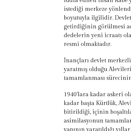
iddia edilen insan Kabe’y
istediği merkeze yönlen
boyutuyla ilgilidir. Devl
getirdiğinin görülmesi a
dedelerin yeni icraatı ol
resmi olmaktadır.
İnançları devlet merkezl
yaratmış olduğu Alevileri
tamamlanması sürecinin 
1940’lara kadar askeri o
kadar başta Kürtlük, Alev
bitirildiği, içinin boşalt
asimilasyonun tamamlandı
yapının yaratıldığı yıllar