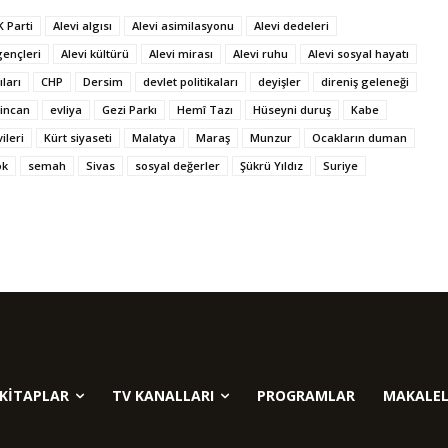
K Parti
Alevi algısı
Alevi asimilasyonu
Alevi dedeleri
gençleri
Alevi kültürü
Alevi mirası
Alevi ruhu
Alevi sosyal hayatı
ıları
CHP
Dersim
devlet politikaları
deyişler
direniş geleneği
zincan
evliya
Gezi Parkı
Hemî Tazı
Hüseyni duruş
Kabe
ileri
Kürt siyaseti
Malatya
Maraş
Munzur
Ocakların duman
ok
semah
Sivas
sosyal değerler
Şükrü Yıldız
Suriye
KITAPLAR
TV KANALLARI
PROGRAMLAR
MAKALEL