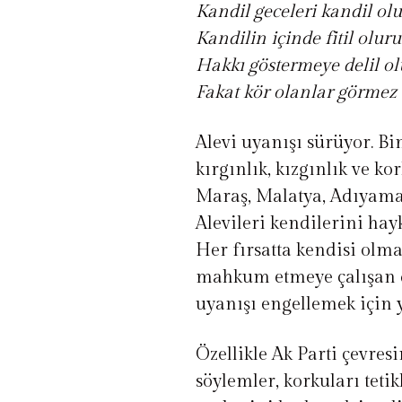
Kandil geceleri kandil ol
Kandilin içinde fitil oluru
Hakkı göstermeye delil o
Fakat kör olanlar görmez
Alevi uyanışı sürüyor. Bi
kırgınlık, kızgınlık ve ko
Maraş, Malatya, Adıyaman
Alevileri kendilerini ha
Her fırsatta kendisi olma
mahkum etmeye çalışan d
uyanışı engellemek için y
Özellikle Ak Parti çevres
söylemler, korkuları teti