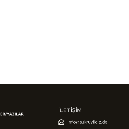
İLETIŞIM
ER/YAZILAR
info@sukruyildiz.de