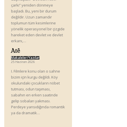
çarkı” yeniden dönmeye
başladı. Bu, yeni bir durum
değildir. Uzun zamandır
toplumun tüm kesimlerine
yönelik operasyonel bir çizgide
hareket eden devlet ve devlet
erkanı,…
Atê
Makaleler/Yazılar
25 Haziran 2026
I. Filmlere konu olan o sahne
bizim için kurgu değildi. Köy
okulundaki çocukların nöbet
tutması, odun taşıması,
sabahın en erken saatinde
gelip sobaları yakması.
Perdeye yansıdığında romantik
ya da dramatik…