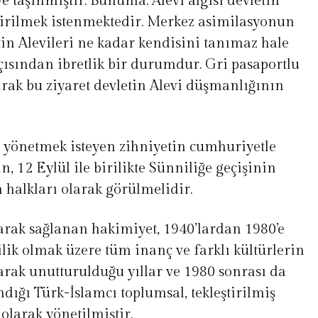
e taşınmıştır. Bununla; Alevi algısı devletin
dirilmek istenmektedir. Merkez asimilasyonun
etin Alevileri ne kadar kendisini tanımaz hale
çısından ibretlik bir durumdur. Gri pasaportlu
arak bu ziyaret devletin Alevi düşmanlığının
i yönetmek isteyen zihniyetin cumhuriyetle
n, 12 Eylül ile birilikte Sünniliğe geçişinin
halkları olarak görülmelidir.
larak sağlanan hakimiyet, 1940’lardan 1980’e
ilik olmak üzere tüm inanç ve farklı kültürlerin
ılarak unutturulduğu yıllar ve 1980 sonrası da
ğı Türk-İslamcı toplumsal, tekleştirilmiş
 olarak yönetilmiştir.