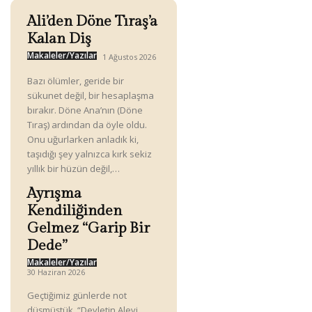
Ali’den Döne Tıraş’a
Kalan Diş
Makaleler/Yazılar
1 Ağustos 2026
Bazı ölümler, geride bir
sükunet değil, bir hesaplaşma
bırakır. Döne Ana’nın (Döne
Tıraş) ardından da öyle oldu.
Onu uğurlarken anladık ki,
taşıdığı şey yalnızca kırk sekiz
yıllık bir hüzün değil,…
Ayrışma
Kendiliğinden
Gelmez “Garip Bir
Dede”
Makaleler/Yazılar
30 Haziran 2026
Geçtiğimiz günlerde not
düşmüştük. “Devletin Alevi