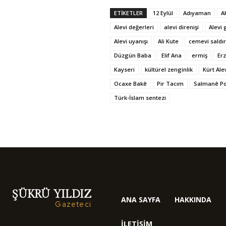
ETIKETLER
12 Eylül
Adıyaman
A
Alevi değerleri
alevi direnişi
Alevi 
Alevi uyanışı
Ali Kute
cemevi saldır
Düzgün Baba
Elif Ana
ermiş
Er
Kayseri
kültürel zenginlik
Kürt Alev
Ocaxe Bakê
Pir Tacım
Salmanê P
Türk-İslam sentezi
ŞÜKRÜ YILDIZ
ANA SAYFA
HAKKINDA
Gazeteci
İLETIŞIM