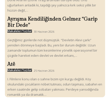
Döne Ana’nın (Döne Tıraş) ardından da öyle oldu. Onu
uğurlarken anladık ki, taşıdığı şey yalnızca kırk sekiz yıllık bir
hüzün değil,…
Ayrışma Kendiliğinden Gelmez “Garip
Bir Dede”
Makaleler/Yazılar
30 Haziran 2026
Geçtiğimiz günlerde not düşmüştük. “Devletin Alevi çarkı”
yeniden dönmeye başladı. Bu, yeni bir durum değildir. Uzun
zamandır toplumun tüm kesimlerine yönelik operasyonel bir
çizgide hareket eden devlet ve devlet erkanı,…
Atê
Makaleler/Yazılar
25 Haziran 2026
I. Filmlere konu olan o sahne bizim için kurgu değildi. Köy
okulundaki çocukların nöbet tutması, odun taşıması, sabahın en
erken saatinde gelip sobaları yakması. Perdeye yansıdığında
romantik ya da dramatik…