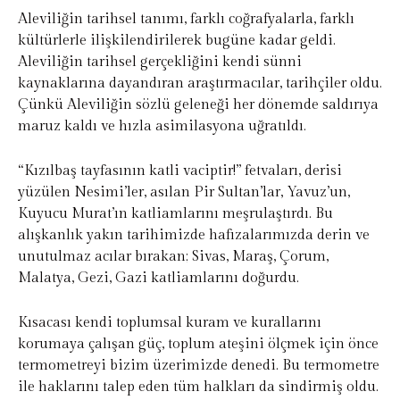
Aleviliğin tarihsel tanımı, farklı coğrafyalarla, farklı
kültürlerle ilişkilendirilerek bugüne kadar geldi.
Aleviliğin tarihsel gerçekliğini kendi sünni
kaynaklarına dayandıran araştırmacılar, tarihçiler oldu.
Çünkü Aleviliğin sözlü geleneği her dönemde saldırıya
maruz kaldı ve hızla asimilasyona uğratıldı.
“Kızılbaş tayfasının katli vaciptir!” fetvaları, derisi
yüzülen Nesimi’ler, asılan Pir Sultan’lar, Yavuz’un,
Kuyucu Murat’ın katliamlarını meşrulaştırdı. Bu
alışkanlık yakın tarihimizde hafızalarımızda derin ve
unutulmaz acılar bırakan; Sivas, Maraş, Çorum,
Malatya, Gezi, Gazi katliamlarını doğurdu.
Kısacası kendi toplumsal kuram ve kurallarını
korumaya çalışan güç, toplum ateşini ölçmek için önce
termometreyi bizim üzerimizde denedi. Bu termometre
ile haklarını talep eden tüm halkları da sindirmiş oldu.