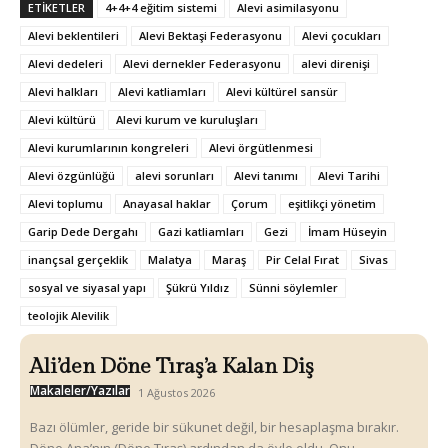
ETIKETLER
4+4+4 eğitim sistemi
Alevi asimilasyonu
Alevi beklentileri
Alevi Bektaşi Federasyonu
Alevi çocukları
Alevi dedeleri
Alevi dernekler Federasyonu
alevi direnişi
Alevi halkları
Alevi katliamları
Alevi kültürel sansür
Alevi kültürü
Alevi kurum ve kuruluşları
Alevi kurumlarının kongreleri
Alevi örgütlenmesi
Alevi özgünlüğü
alevi sorunları
Alevi tanımı
Alevi Tarihi
Alevi toplumu
Anayasal haklar
Çorum
eşitlikçi yönetim
Garip Dede Dergahı
Gazi katliamları
Gezi
İmam Hüseyin
inançsal gerçeklik
Malatya
Maraş
Pir Celal Fırat
Sivas
sosyal ve siyasal yapı
Şükrü Yıldız
Sünni söylemler
teolojik Alevilik
Ali’den Döne Tıraş’a Kalan Diş
Makaleler/Yazılar
1 Ağustos 2026
Bazı ölümler, geride bir sükunet değil, bir hesaplaşma bırakır.