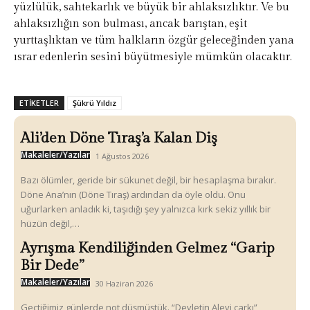
yüzlülük, sahtekarlık ve büyük bir ahlaksızlıktır. Ve bu
ahlaksızlığın son bulması, ancak barıştan, eşit
yurttaşlıktan ve tüm halkların özgür geleceğinden yana
ısrar edenlerin sesini büyütmesiyle mümkün olacaktır.
ETIKETLER
Şükrü Yıldız
Ali’den Döne Tıraş’a Kalan Diş
Makaleler/Yazılar
1 Ağustos 2026
Bazı ölümler, geride bir sükunet değil, bir hesaplaşma bırakır.
Döne Ana’nın (Döne Tıraş) ardından da öyle oldu. Onu
uğurlarken anladık ki, taşıdığı şey yalnızca kırk sekiz yıllık bir
hüzün değil,…
Ayrışma Kendiliğinden Gelmez “Garip
Bir Dede”
Makaleler/Yazılar
30 Haziran 2026
Geçtiğimiz günlerde not düşmüştük. “Devletin Alevi çarkı”