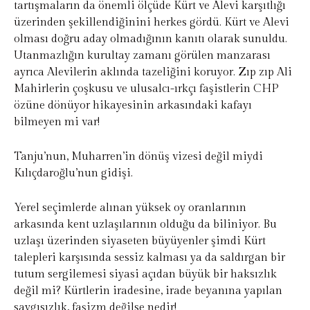
tartışmaların da önemli ölçüde Kürt ve Alevi karşıtlığı
üzerinden şekillendiğinini herkes gördü. Kürt ve Alevi
olması doğru aday olmadığının kanıtı olarak sunuldu.
Utanmazlığın kurultay zamanı görülen manzarası
ayrıca Alevilerin aklında tazeliğini koruyor. Zıp zıp Ali
Mahirlerin çoşkusu ve ulusalcı-ırkçı faşistlerin CHP
özüne dönüyor hikayesinin arkasındaki kafayı
bilmeyen mi var!
Tanju’nun, Muharren’in dönüş vizesi değil miydi
Kılıçdaroğlu’nun gidişi.
Yerel seçimlerde alınan yüksek oy oranlarının
arkasında kent uzlaşılarının olduğu da biliniyor. Bu
uzlaşı üzerinden siyaseten büyüyenler şimdi Kürt
talepleri karşısında sessiz kalması ya da saldırgan bir
tutum sergilemesi siyasi açıdan büyük bir haksızlık
değil mi? Kürtlerin iradesine, irade beyanına yapılan
saygısızlık, faşizm değilse nedir!