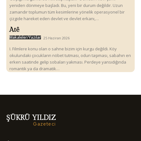
yeniden dönmeye başladı. Bu, yeni bir durum değildir. Uzun
zamandır toplumun tüm kesimlerine yönelik operasyonel bir
çizgide hareket eden devlet ve devlet erkanı,…
Atê
Makaleler/Yazılar
25 Haziran 2026
I. Filmlere konu olan o sahne bizim için kurgu değildi. Köy
okulundaki çocukların nöbet tutması, odun taşıması, sabahın en
erken saatinde gelip sobaları yakması. Perdeye yansıdığında
romantik ya da dramatik…
ŞÜKRÜ YILDIZ
Gazeteci