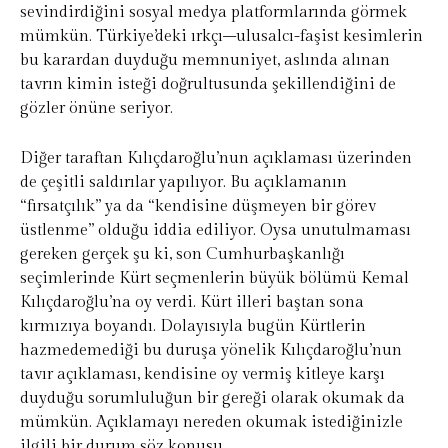
sevindirdiğini sosyal medya platformlarında görmek
mümkün. Türkiye’deki ırkçı–ulusalcı-faşist kesimlerin
bu karardan duyduğu memnuniyet, aslında alınan
tavrın kimin isteği doğrultusunda şekillendiğini de
gözler önüne seriyor.
Diğer taraftan Kılıçdaroğlu’nun açıklaması üzerinden
de çeşitli saldırılar yapılıyor. Bu açıklamanın
“fırsatçılık” ya da “kendisine düşmeyen bir görev
üstlenme” olduğu iddia ediliyor. Oysa unutulmaması
gereken gerçek şu ki, son Cumhurbaşkanlığı
seçimlerinde Kürt seçmenlerin büyük bölümü Kemal
Kılıçdaroğlu’na oy verdi. Kürt illeri baştan sona
kırmızıya boyandı. Dolayısıyla bugün Kürtlerin
hazmedemediği bu duruşa yönelik Kılıçdaroğlu’nun
tavır açıklaması, kendisine oy vermiş kitleye karşı
duyduğu sorumluluğun bir gereği olarak okumak da
mümkün. Açıklamayı nereden okumak istediğinizle
ilgili bir durum söz konusu.