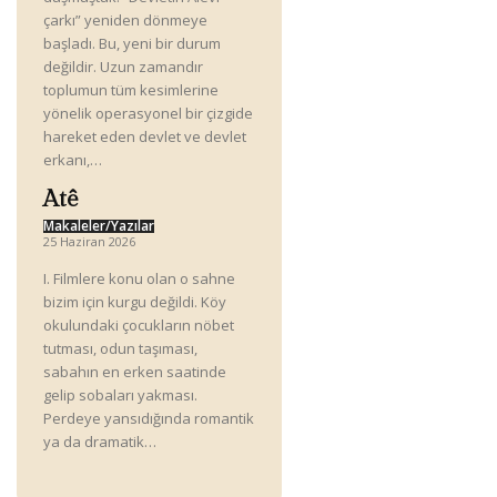
çarkı” yeniden dönmeye
başladı. Bu, yeni bir durum
değildir. Uzun zamandır
toplumun tüm kesimlerine
yönelik operasyonel bir çizgide
hareket eden devlet ve devlet
erkanı,…
Atê
Makaleler/Yazılar
25 Haziran 2026
I. Filmlere konu olan o sahne
bizim için kurgu değildi. Köy
okulundaki çocukların nöbet
tutması, odun taşıması,
sabahın en erken saatinde
gelip sobaları yakması.
Perdeye yansıdığında romantik
ya da dramatik…