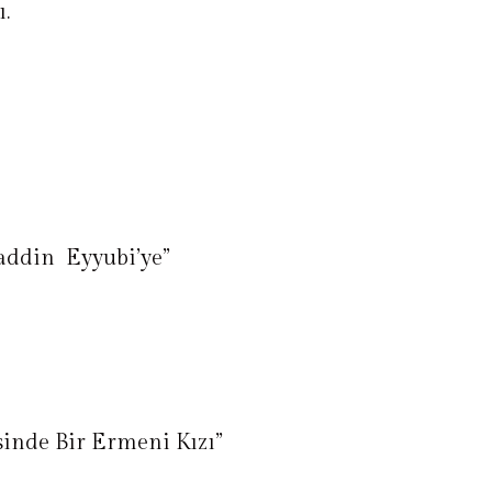
ı.
haddin Eyyubi’ye”
sinde Bir Ermeni Kızı”