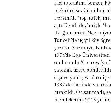
Kişi toprağına benzer, k
mekânın sevdasından, acı
Dersim’de “top, tüfek, mi
açtı. Kendi deyimiyle “
İlköğrenimini Nazımiye’de
Tunceli’de üç yıl köy öğr
yazıldı. Nazımiye, Nallıh
1974’de Ege Üniversitesi 
sonlarında Almanya’ya, 
yapmak üzere gönderildi. 
dışı ve yanlış yanları i
1982 darbesinde vatanda
bırakıldı. O usanmadı, se
memleketine 2015 yılında