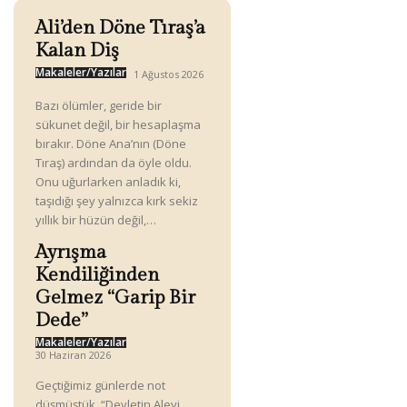
Ali’den Döne Tıraş’a
Kalan Diş
Makaleler/Yazılar
1 Ağustos 2026
Bazı ölümler, geride bir
sükunet değil, bir hesaplaşma
bırakır. Döne Ana’nın (Döne
Tıraş) ardından da öyle oldu.
Onu uğurlarken anladık ki,
taşıdığı şey yalnızca kırk sekiz
yıllık bir hüzün değil,…
Ayrışma
Kendiliğinden
Gelmez “Garip Bir
Dede”
Makaleler/Yazılar
30 Haziran 2026
Geçtiğimiz günlerde not
düşmüştük. “Devletin Alevi