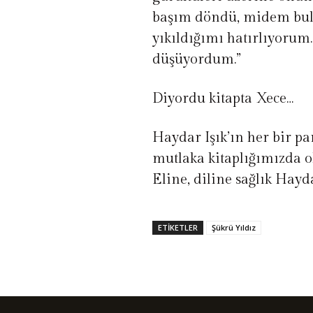
başım döndü, midem bula
yıkıldığımı hatırlıyoru
düşüyordum.”
Diyordu kitapta Xece…
Haydar Işık’ın her bir p
mutlaka kitaplığımızda 
Eline, diline sağlık Hay
ETIKETLER
Şükrü Yıldız