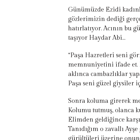
Günümüzde Ezidi kadınlar
gözlerimizin dediği gerçe
hatırlatıyor. Acının bu g
taşıyor Haydar Abi…
“Paşa Hazretleri seni gör
memnuniyetini ifade et. B
aklınca cambazlıklar yap
Paşa seni güzel giysiler i
Sonra koluma girerek mer
Kolumu tutmuş, olanca ku
Elimden geldiğince kar
Tanıdığım o zavallı Ayşe g
gürültüleri üzerine onun