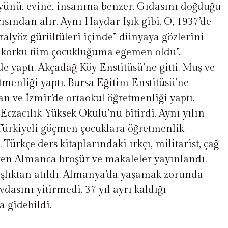
öyünü, evine, insanına benzer. Gıdasını doğduğu
sından alır. Aynı Haydar Işık gibi. O, 1937’de
tralyöz gürültüleri içinde” dünyaya gözlerini
bu korku tüm çocukluğuma egemen oldu”.
 yaptı. Akçadağ Köy Enstitüsü’ne gitti. Muş ve
etmenliği yaptı. Bursa Eğitim Enstitüsü’ne
an ve İzmir’de ortaokul öğretmenliği yaptı.
Eczacılık Yüksek Okulu’nu bitirdi. Aynı yılın
Türkiyeli göçmen çocuklara öğretmenlik
Türkçe ders kitaplarındaki ırkçı, militarist, çağ
çeren Almanca broşür ve makaleler yayınlandı.
şlıktan atıldı. Almanya’da yaşamak zorunda
vdasını yitirmedi. 37 yıl ayrı kaldığı
 gidebildi.