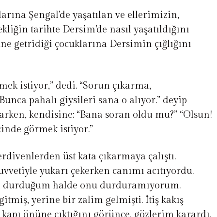
ına Şengal’de yaşatılan ve ellerimizin,
kliğin tarihte Dersim’de nasıl yaşatıldığını
üne getridiği çocuklarına Dersimin çığlığını
mek istiyor,” dedi. “Sorun çıkarma,
unca pahalı giysileri sana o alıyor.” deyip
arken, kendisine: “Bana soran oldu mu?” “Olsun!
çinde görmek istiyor.”
divenlerden üst kata çıkarmaya çalıştı.
vvetiyle yukarı çekerken canımı acıtıyordu.
şı durduğum halde onu durduramıyorum.
itmiş, yerine bir zalim gelmişti. İtiş kakış
 kapı önüne çıktığını görünce, gözlerim karardı,