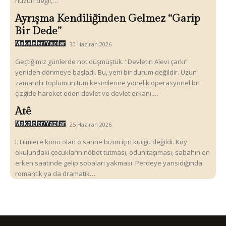
hüzün değil,…
Ayrışma Kendiliğinden Gelmez “Garip
Bir Dede”
Makaleler/Yazılar
30 Haziran 2026
Geçtiğimiz günlerde not düşmüştük. “Devletin Alevi çarkı”
yeniden dönmeye başladı. Bu, yeni bir durum değildir. Uzun
zamandır toplumun tüm kesimlerine yönelik operasyonel bir
çizgide hareket eden devlet ve devlet erkanı,…
Atê
Makaleler/Yazılar
25 Haziran 2026
I. Filmlere konu olan o sahne bizim için kurgu değildi. Köy
okulundaki çocukların nöbet tutması, odun taşıması, sabahın en
erken saatinde gelip sobaları yakması. Perdeye yansıdığında
romantik ya da dramatik…