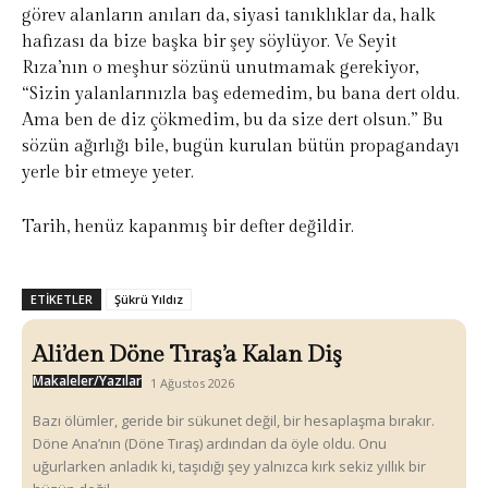
görev alanların anıları da, siyasi tanıklıklar da, halk
hafızası da bize başka bir şey söylüyor. Ve Seyit
Rıza’nın o meşhur sözünü unutmamak gerekiyor,
“Sizin yalanlarınızla baş edemedim, bu bana dert oldu.
Ama ben de diz çökmedim, bu da size dert olsun.” Bu
sözün ağırlığı bile, bugün kurulan bütün propagandayı
yerle bir etmeye yeter.
Tarih, henüz kapanmış bir defter değildir.
ETIKETLER
Şükrü Yıldız
Ali’den Döne Tıraş’a Kalan Diş
Makaleler/Yazılar
1 Ağustos 2026
Bazı ölümler, geride bir sükunet değil, bir hesaplaşma bırakır.
Döne Ana’nın (Döne Tıraş) ardından da öyle oldu. Onu
uğurlarken anladık ki, taşıdığı şey yalnızca kırk sekiz yıllık bir