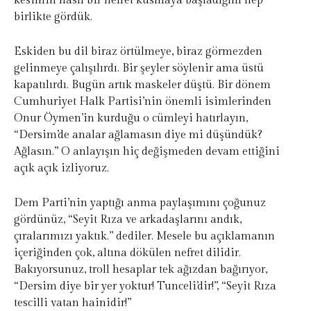
kesimin nasıl bir nefret kusmaya başladığını hep
birlikte gördük.
Eskiden bu dil biraz örtülmeye, biraz görmezden
gelinmeye çalışılırdı. Bir şeyler söylenir ama üstü
kapatılırdı. Bugün artık maskeler düştü. Bir dönem
Cumhuriyet Halk Partisi’nin önemli isimlerinden
Onur Öymen’in kurduğu o cümleyi hatırlayın,
“Dersim’de analar ağlamasın diye mi düşündük?
Ağlasın.” O anlayışın hiç değişmeden devam ettiğini
açık açık izliyoruz.
Dem Parti’nin yaptığı anma paylaşımını çoğunuz
gördünüz, “Seyit Rıza ve arkadaşlarını andık,
çıralarımızı yaktık.” dediler. Mesele bu açıklamanın
içeriğinden çok, altına dökülen nefret dilidir.
Bakıyorsunuz, troll hesaplar tek ağızdan bağırıyor,
“Dersim diye bir yer yoktur! Tunceli’dir!”, “Seyit Rıza
tescilli vatan hainidir!”