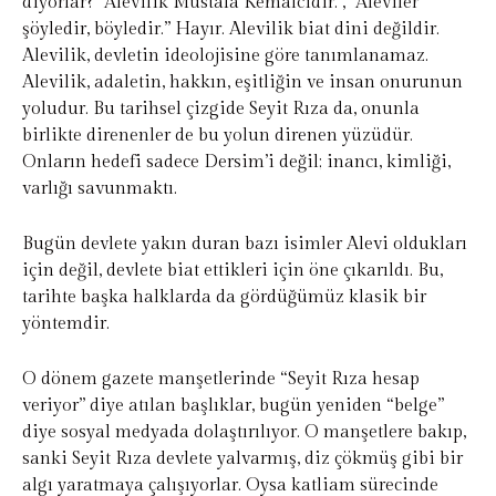
diyorlar? “Alevilik Mustafa Kemalcidir.”, “Aleviler
şöyledir, böyledir.” Hayır. Alevilik biat dini değildir.
Alevilik, devletin ideolojisine göre tanımlanamaz.
Alevilik, adaletin, hakkın, eşitliğin ve insan onurunun
yoludur. Bu tarihsel çizgide Seyit Rıza da, onunla
birlikte direnenler de bu yolun direnen yüzüdür.
Onların hedefi sadece Dersim’i değil; inancı, kimliği,
varlığı savunmaktı.
Bugün devlete yakın duran bazı isimler Alevi oldukları
için değil, devlete biat ettikleri için öne çıkarıldı. Bu,
tarihte başka halklarda da gördüğümüz klasik bir
yöntemdir.
O dönem gazete manşetlerinde “Seyit Rıza hesap
veriyor” diye atılan başlıklar, bugün yeniden “belge”
diye sosyal medyada dolaştırılıyor. O manşetlere bakıp,
sanki Seyit Rıza devlete yalvarmış, diz çökmüş gibi bir
algı yaratmaya çalışıyorlar. Oysa katliam sürecinde