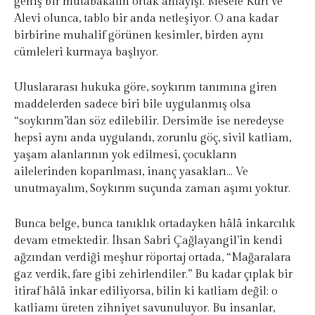
geniş bir mutabakatın ortak anlayışı. Mesele Kürt ve
Alevi olunca, tablo bir anda netleşiyor. O ana kadar
birbirine muhalif görünen kesimler, birden aynı
cümleleri kurmaya başlıyor.
Uluslararası hukuka göre, soykırım tanımına giren
maddelerden sadece biri bile uygulanmış olsa
“soykırım”dan söz edilebilir. Dersim’de ise neredeyse
hepsi aynı anda uygulandı, zorunlu göç, sivil katliam,
yaşam alanlarının yok edilmesi, çocukların
ailelerinden koparılması, inanç yasakları… Ve
unutmayalım, Soykırım suçunda zaman aşımı yoktur.
Bunca belge, bunca tanıklık ortadayken hâlâ inkarcılık
devam etmektedir. İhsan Sabri Çağlayangil’in kendi
ağzından verdiği meşhur röportaj ortada, “Mağaralara
gaz verdik, fare gibi zehirlendiler.” Bu kadar çıplak bir
itiraf hâlâ inkar ediliyorsa, bilin ki katliam değil; o
katliamı üreten zihniyet savunuluyor. Bu insanlar,