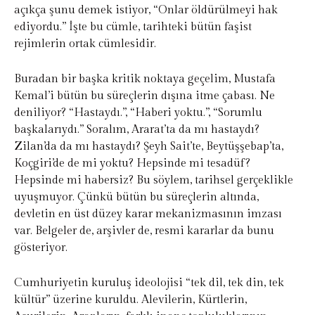
açıkça şunu demek istiyor, “Onlar öldürülmeyi hak
ediyordu.” İşte bu cümle, tarihteki bütün faşist
rejimlerin ortak cümlesidir.
Buradan bir başka kritik noktaya geçelim, Mustafa
Kemal’i bütün bu süreçlerin dışına itme çabası. Ne
deniliyor? “Hastaydı.”, “Haberi yoktu.”, “Sorumlu
başkalarıydı.” Soralım, Ararat’ta da mı hastaydı?
Zilan’da da mı hastaydı? Şeyh Sait’te, Beytüşşebap’ta,
Koçgiri’de de mi yoktu? Hepsinde mi tesadüf?
Hepsinde mi habersiz? Bu söylem, tarihsel gerçeklikle
uyuşmuyor. Çünkü bütün bu süreçlerin altında,
devletin en üst düzey karar mekanizmasının imzası
var. Belgeler de, arşivler de, resmi kararlar da bunu
gösteriyor.
Cumhuriyetin kuruluş ideolojisi “tek dil, tek din, tek
kültür” üzerine kuruldu. Alevilerin, Kürtlerin,