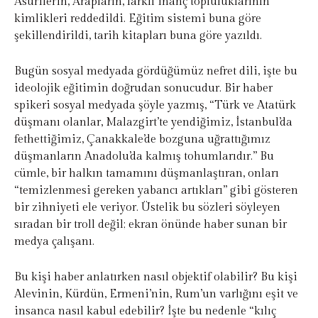
Asurilerin, Arapların, farklı inanç topluluklarının
kimlikleri reddedildi. Eğitim sistemi buna göre
şekillendirildi, tarih kitapları buna göre yazıldı.
Bugün sosyal medyada gördüğümüz nefret dili, işte bu
ideolojik eğitimin doğrudan sonucudur. Bir haber
spikeri sosyal medyada şöyle yazmış, “Türk ve Atatürk
düşmanı olanlar, Malazgirt’te yendiğimiz, İstanbul’da
fethettiğimiz, Çanakkale’de bozguna uğrattığımız
düşmanların Anadolu’da kalmış tohumlarıdır.” Bu
cümle, bir halkın tamamını düşmanlaştıran, onları
“temizlenmesi gereken yabancı artıkları” gibi gösteren
bir zihniyeti ele veriyor. Üstelik bu sözleri söyleyen
sıradan bir troll değil; ekran önünde haber sunan bir
medya çalışanı.
Bu kişi haber anlatırken nasıl objektif olabilir? Bu kişi
Alevinin, Kürdün, Ermeni’nin, Rum’un varlığını eşit ve
insanca nasıl kabul edebilir? İşte bu nedenle “kılıç