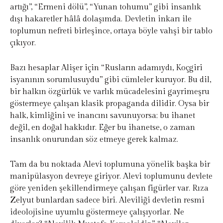
artığı”, “Ermeni dölü”, “Yunan tohumu” gibi insanlık
dışı hakaretler hâlâ dolaşımda. Devletin inkarı ile
toplumun nefreti birleşince, ortaya böyle vahşi bir tablo
çıkıyor.
Bazı hesaplar Alişer için “Rusların adamıydı, Koçgiri
isyanının sorumlusuydu” gibi cümleler kuruyor. Bu dil,
bir halkın özgürlük ve varlık mücadelesini gayrimeşru
göstermeye çalışan klasik propaganda dilidir. Oysa bir
halk, kimliğini ve inancını savunuyorsa; bu ihanet
değil, en doğal hakkıdır. Eğer bu ihanetse, o zaman
insanlık onurundan söz etmeye gerek kalmaz.
Tam da bu noktada Alevi toplumuna yönelik başka bir
manipülasyon devreye giriyor. Alevi toplumunu devlete
göre yeniden şekillendirmeye çalışan figürler var. Rıza
Zelyut bunlardan sadece biri. Aleviliği devletin resmi
ideolojisine uyumlu göstermeye çalışıyorlar. Ne