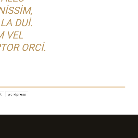
NISSIM,
LA DUI.
 VEL
TOR ORCI.
t
wordpress