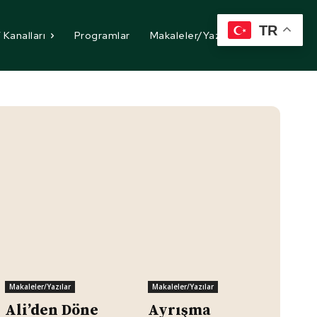
TR
 Kanalları
Programlar
Makaleler/Yazılar
İletişim
Makaleler/Yazılar
Makaleler/Yazılar
Ali’den Döne
Ayrışma