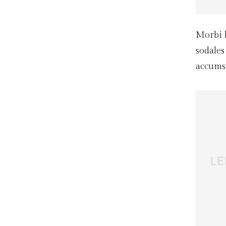
Morbi l
sodales
accumsa