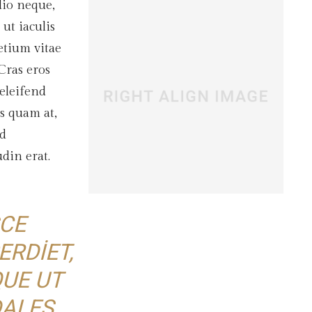
dio neque,
ut iaculis
etium vitae
 Cras eros
eleifend
s quam at,
d
udin erat.
CE
ERDIET,
UE UT
ALES