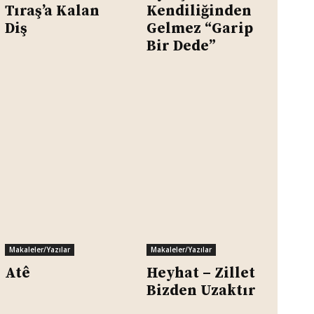
Tıraş’a Kalan
Kendiliğinden
Diş
Gelmez “Garip
Bir Dede”
Makaleler/Yazılar
Makaleler/Yazılar
Atê
Heyhat – Zillet
Bizden Uzaktır