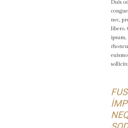
Duis o
congue 
nec, pr
libero.
ipsum, 
rhoncu
euismo
sollicit
FUS
IMP
NEQ
SOD