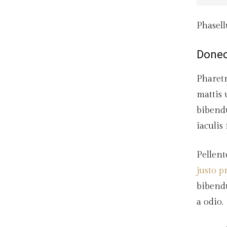
Phasell
Donec
Pharetr
mattis 
bibendu
iaculis
Pellent
justo p
bibendu
a odio.