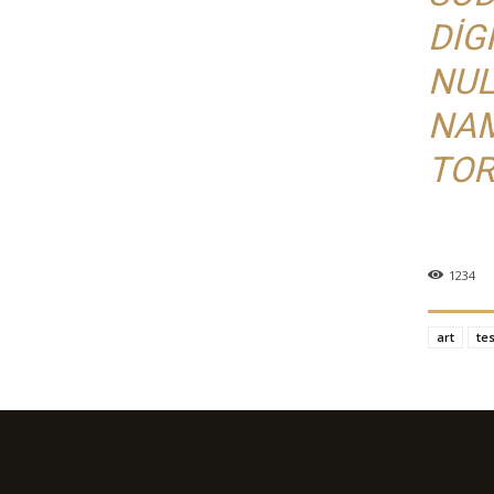
DIG
NUL
NAM
TOR
1234
art
tes