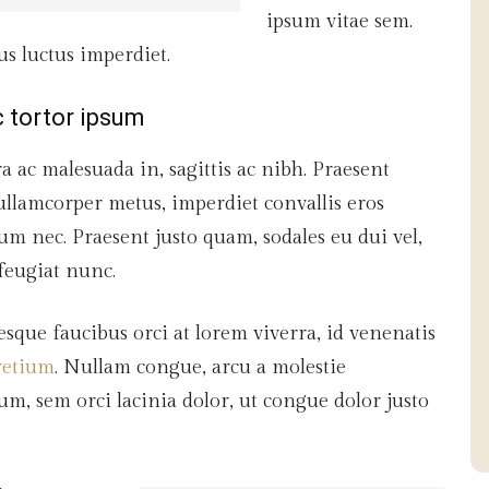
ipsum vitae sem.
us luctus imperdiet.
 tortor ipsum
a ac malesuada in, sagittis ac nibh. Praesent
ullamcorper metus, imperdiet convallis eros
m nec. Praesent justo quam, sodales eu dui vel,
 feugiat nunc.
esque faucibus orci at lorem viverra, id venenatis
retium
. Nullam congue, arcu a molestie
m, sem orci lacinia dolor, ut congue dolor justo