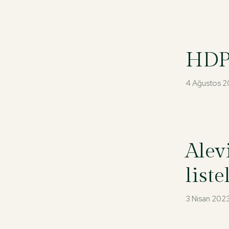
HDP 
4 Ağustos 
Alev
list
3 Nisan 202