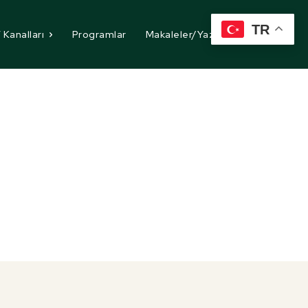
TR
 Kanalları
Programlar
Makaleler/Yazılar
İletişim