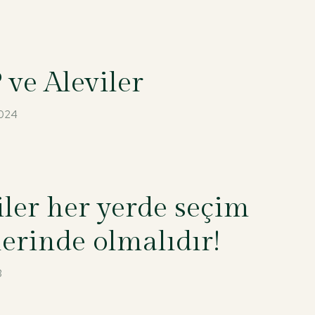
ve Aleviler
2024
iler her yerde seçim
elerinde olmalıdır!
3