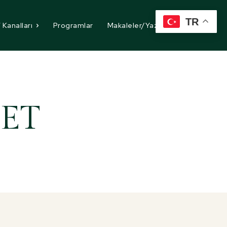
TR
 Kanalları
Programlar
Makaleler/Yazılar
İletişim
ET