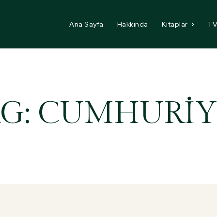
Ana Sayfa
Hakkında
Kitaplar
TV
G:
CUMHURIY