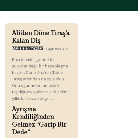
Ali’den Döne Tıraş’a
Kalan Diş
Makaleler/Yazılar
1 Ağustos 2026
Bazı ölümler, geride bir
sükunet değil, bir hesaplaşma
bırakır. Döne Ana’nın (Döne
Tıraş) ardından da öyle oldu.
Onu uğurlarken anladık ki,
taşıdığı şey yalnızca kırk sekiz
yıllık bir hüzün değil,…
Ayrışma
Kendiliğinden
Gelmez “Garip Bir
Dede”