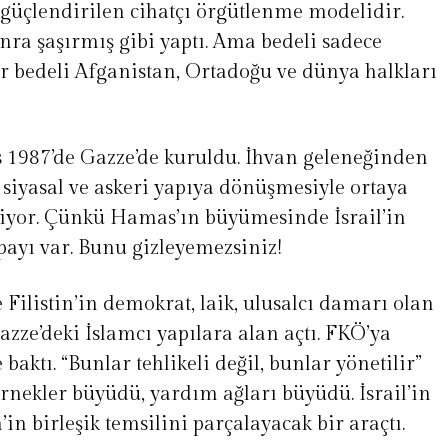
 güçlendirilen cihatçı örgütlenme modelidir.
nra şaşırmış gibi yaptı. Ama bedeli sadece
 bedeli Afganistan, Ortadoğu ve dünya halkları
1987’de Gazze’de kuruldu. İhvan geleneğinden
 siyasal ve askeri yapıya dönüşmesiyle ortaya
miyor. Çünkü Hamas’ın büyümesinde İsrail’in
 payı var. Bunu gizleyemezsiniz!
de Filistin’in demokrat, laik, ulusalcı damarı olan
zze’deki İslamcı yapılara alan açtı. FKÖ’ya
baktı. “Bunlar tehlikeli değil, bunlar yönetilir”
rnekler büyüdü, yardım ağları büyüdü. İsrail’in
in birleşik temsilini parçalayacak bir araçtı.