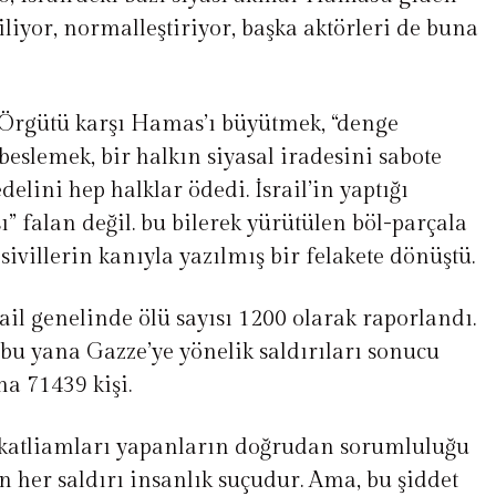
liyor, normalleştiriyor, başka aktörleri de buna
ş Örgütü karşı Hamas’ı büyütmek, “denge
beslemek, bir halkın siyasal iradesini sabote
elini hep halklar ödedi. İsrail’in yaptığı
sı” falan değil. bu bilerek yürütülen böl-parçala
, sivillerin kanıyla yazılmış bir felakete dönüştü.
ail genelinde ölü sayısı 1200 olarak raporlandı.
 bu yana Gazze’ye yönelik saldırıları sonucu
ına 71439 kişi.
an katliamları yapanların doğrudan sorumluluğu
an her saldırı insanlık suçudur. Ama, bu şiddet