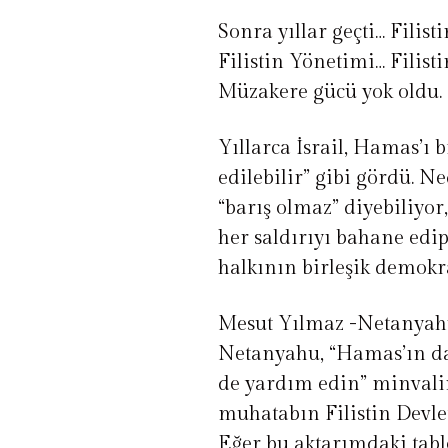
Sonra yıllar geçti… Filis
Filistin Yönetimi… Filisti
Müzakere gücü yok oldu. İ
Yıllarca İsrail, Hamas’ı
edilebilir” gibi gördü. 
“barış olmaz” diyebiliyor
her saldırıyı bahane edip
halkının birleşik demokra
Mesut Yılmaz -Netanyahu
Netanyahu, “Hamas’ın da 
de yardım edin” minvalin
muhatabın Filistin Devle
Eğer bu aktarımdaki tablo