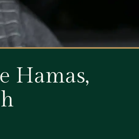
’de Hamas,
ah