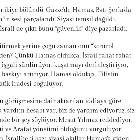
tin ikiye bölündü. Gazze’de Hamas, Batı Şeria’da
n’in sesi parçalandı. Siyasi temsil dağıldı.
srail de çıktı bunu “güvenlik” diye pazarladı.
 bitirmek yerine çoğu zaman onu “kontrol
Neden? Çünkü Hamas oldukça, İsrail rahat rahat
, işgali sürdürüyor, kuşatmayı derinleştiriyor,
 baskıyı artırıyor. Hamas oldukça, Filistin
tik iradesi boğuluyor.
 görüşmesine dair aktarılan iddiaya göre
yardım hesabı var, biz de yardım ediyoruz. siz
de bir şey söylüyor. Mesut Yılmaz reddediyor,
ti ve Arafat yönetimi olduğunu vurguluyor.
, İsrail’deki bazı siyasi akıllar Hamas’a giden