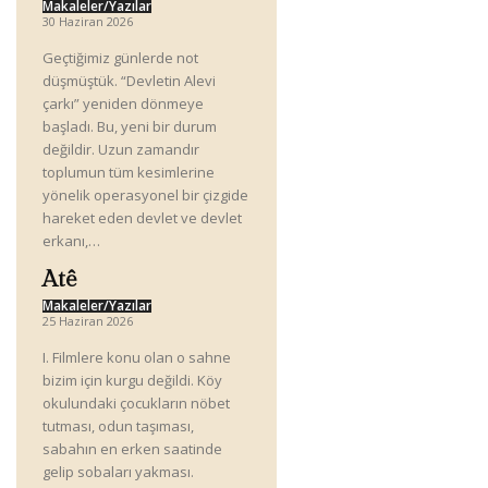
Makaleler/Yazılar
30 Haziran 2026
Geçtiğimiz günlerde not
düşmüştük. “Devletin Alevi
çarkı” yeniden dönmeye
başladı. Bu, yeni bir durum
değildir. Uzun zamandır
toplumun tüm kesimlerine
yönelik operasyonel bir çizgide
hareket eden devlet ve devlet
erkanı,…
Atê
Makaleler/Yazılar
25 Haziran 2026
I. Filmlere konu olan o sahne
bizim için kurgu değildi. Köy
okulundaki çocukların nöbet
tutması, odun taşıması,
sabahın en erken saatinde
gelip sobaları yakması.