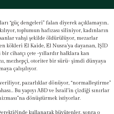
arı “güç dengeleri” falan diyerek açıklamayın..
ılıyor, toplumun hafızası siliniyor, kadınların
sanlar vahşi şekilde öldürülüyor, mezarlar
ken kökleri El Kaide, El Nusra’ya dayanan, IŞİD
 bir cihatçı çete -yıllardır halklara kan
, mezhepçi, otoriter bir sürü- şimdi dünyaya
lmaya çalışılıyor.
 veriliyor, pazarlıklar dönüyor, “normalleştirme”
hası… Bu yapıyı ABD ve İsrail’in çizdiği sınırlar
nizması”na dönüştürmek istiyorlar.
gerektiğinde kullanarak büyütenler, sonra o