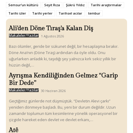
Semsur’un kültürü
Seyit Rıza
Şükrü Yıldız
Tarihi araştırmalar
Tarihi izler
Tarihi yerler
Tarihsel acılar
tembur
Ali’den Döne Tıraş’a Kalan Diş
Makaleler/Yazılar
1 Ağustos 2026
Bazı ölümler, geride bir sükunet değil, bir hesaplaşma bırakır.
Döne Ana’nın (Döne Tıraş) ardından da öyle oldu. Onu
uğurlarken anladık ki, taşıdığı şey yalnızca kırk sekiz yıllık bir
hüzün değil,…
Ayrışma Kendiliğinden Gelmez “Garip
Bir Dede”
Makaleler/Yazılar
30 Haziran 2026
Geçtiğimiz günlerde not düşmüştük. “Devletin Alevi çarkı”
yeniden dönmeye başladı. Bu, yeni bir durum değildir. Uzun
zamandır toplumun tüm kesimlerine yönelik operasyonel bir
çizgide hareket eden devlet ve devlet erkanı,…
Atê