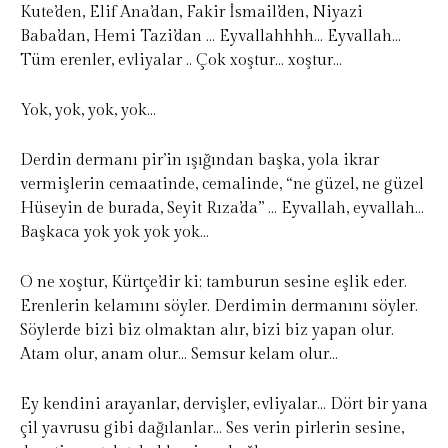
Kute’den, Elif Ana’dan, Fakir İsmail’den, Niyazi
Baba’dan, Hemi Tazi’dan … Eyvallahhhh… Eyvallah…
Tüm erenler, evliyalar .. Çok xoştur… xoştur…
Yok, yok, yok, yok…
Derdin dermanı pir’in ışığından başka, yola ikrar
vermişlerin cemaatinde, cemalinde, “ne güzel, ne güzel
Hüseyin de burada, Seyit Rıza’da” … Eyvallah, eyvallah…
Başkaca yok yok yok yok…
O ne xoştur, Kürtçe’dir ki; tamburun sesine eşlik eder.
Erenlerin kelamını söyler. Derdimin dermanını söyler.
Söylerde bizi biz olmaktan alır, bizi biz yapan olur.
Atam olur, anam olur… Semsur kelam olur…
Ey kendini arayanlar, dervişler, evliyalar… Dört bir yana
çil yavrusu gibi dağılanlar… Ses verin pirlerin sesine,