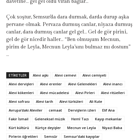
davetine… gel gel oldu viran bağlar…
Çok xoştur, Semsur’da dara durmak, darda durup aşka
pervane olmak. Pervaza durmuş canlar, niyaza durmuş
canlar, dara durmuş canlar gel gel… Gel de gör pirini,
gel de gör nicedir haller… “Ben olmuşum Mecnun,
pirim de Leyla, Mecnun Leyla’sını bulmaz mı dostum”
…
ETIKETLER
Alevi aşkı
Alevi cemevi
Alevi cemiyeti
Alevi dervişleri
Alevi erenler
Alevi Gelenekleri
Alevi inancı
Alevi kökenleri
Alevi mücadelesi
Alevi Pirleri
Alevi ritüelleri
Alevi sofrası
Alevi tarih
Alevi türküleri
Ali Kute
Avrupa’daki Aleviler
cemaat
Dervişlerin izleri
Elif Ana
Fakir İsmail
Geleneksel müzik
Hemî Tazı
Kayıp mekanlar
Kürt kültürü
Kürtçe deyişler
Mecnun ve Leyla
Niyazi Baba
Pirlerin öğretileri
Semsûr
Semsur’daki kayıplar