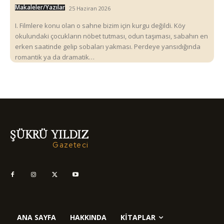
Makaleler/Yazılar
25 Haziran 2026
I. Filmlere konu olan o sahne bizim için kurgu değildi. Köy
okulundaki çocukların nöbet tutması, odun taşıması, sabahın en
erken saatinde gelip sobaları yakması. Perdeye yansıdığında
romantik ya da dramatik…
ŞÜKRÜ YILDIZ
Gazeteci
ANA SAYFA
HAKKINDA
KITAPLAR