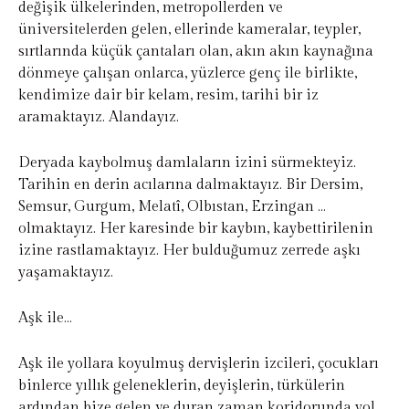
değişik ülkelerinden, metropollerden ve
üniversitelerden gelen, ellerinde kameralar, teypler,
sırtlarında küçük çantaları olan, akın akın kaynağına
dönmeye çalışan onlarca, yüzlerce genç ile birlikte,
kendimize dair bir kelam, resim, tarihi bir iz
aramaktayız. Alandayız.
Deryada kaybolmuş damlaların izini sürmekteyiz.
Tarihin en derin acılarına dalmaktayız. Bir Dersim,
Semsur, Gurgum, Melatî, Olbıstan, Erzingan …
olmaktayız. Her karesinde bir kaybın, kaybettirilenin
izine rastlamaktayız. Her bulduğumuz zerrede aşkı
yaşamaktayız.
Aşk ile…
Aşk ile yollara koyulmuş dervişlerin izcileri, çocukları
binlerce yıllık geleneklerin, deyişlerin, türkülerin
ardından bize gelen ve duran zaman koridorunda yol