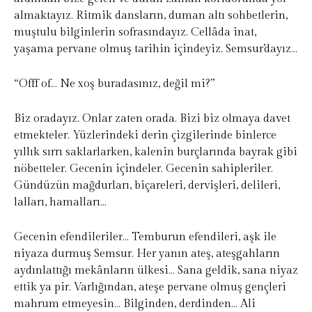
almaktayız. Ritmik dansların, duman altı sohbetlerin,
muştulu bilginlerin sofrasındayız. Cellâda inat,
yaşama pervane olmuş tarihin içindeyiz. Semsur’dayız…
“Offf of… Ne xoş buradasınız, değil mi?”
Biz oradayız. Onlar zaten orada. Bizi biz olmaya davet
etmekteler. Yüzlerindeki derin çizgilerinde binlerce
yıllık sırrı saklarlarken, kalenin burçlarında bayrak gibi
nöbetteler. Gecenin içindeler. Gecenin sahipleriler.
Gündüzün mağdurları, biçareleri, dervişleri, delileri,
lalları, hamalları…
Gecenin efendileriler… Temburun efendileri, aşk ile
niyaza durmuş Semsur. Her yanın ateş, ateşgahların
aydınlattığı mekânların ülkesi… Sana geldik, sana niyaz
ettik ya pir. Varlığından, ateşe pervane olmuş gençleri
mahrum etmeyesin… Bilginden, derdinden… Ali