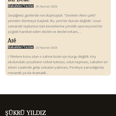
Makaleler/Yazılar
30 Haziran 2026
Geçtiğimiz günlerde not düşmüştük. “Devletin Alevi çarkı”
yeniden dönmeye başladı. Bu, yeni bir durum değildir. Uzun
zamandır toplumun tüm kesimlerine yönelik operasyonel bir
çizgide hareket eden devlet ve devlet erkanı,…
Atê
Makaleler/Yazılar
25 Haziran 2026
I. Filmlere konu olan o sahne bizim için kurgu değildi. Köy
okulundaki çocukların nöbet tutması, odun taşıması, sabahın en
erken saatinde gelip sobaları yakması. Perdeye yansıdığında
romantik ya da dramatik…
ŞÜKRÜ YILDIZ