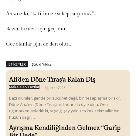
Anlarız ki, “katilimize sebep, suçumuz”…
Bazen birileri için geç olur…
Geç olanlar için de dert olur…
ETIKETLER
Şükrü Yıldız
Ali’den Döne Tıraş’a Kalan Diş
Makaleler/Yazılar
1 Ağustos 2026
Bazı ölümler, geride bir sükunet değil, bir hesaplaşma bırakır.
Döne Ana’nın (Döne Tıraş) ardından da öyle oldu. Onu
uğurlarken anladık ki, taşıdığı şey yalnızca kırk sekiz yıllık bir
hüzün değil,…
Ayrışma Kendiliğinden Gelmez “Garip
Bir Dede”