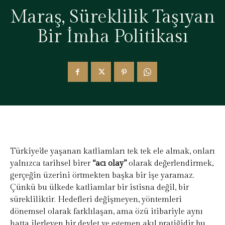
Maraş, Süreklilik Taşıyan
Bir İmha Politikası
Türkiye’de yaşanan katliamları tek tek ele almak, onları
yalnızca tarihsel birer
“acı olay”
olarak değerlendirmek,
gerçeğin üzerini örtmekten başka bir işe yaramaz.
Çünkü bu ülkede katliamlar bir istisna değil, bir
sürekliliktir. Hedefleri değişmeyen, yöntemleri
dönemsel olarak farklılaşan, ama özü itibariyle aynı
hatta ilerleyen bir devlet ve egemen akıl pratiğidir bu.