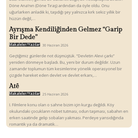
Döne Ana’nın (Döne Tıraş) ardından da öyle oldu. Onu
uğurlarken anladık ki, taşıdığı şey yalnızca kırk sekiz yıllık bir
hüzün değil,…
Ayrışma Kendiliğinden Gelmez “Garip
Bir Dede”
Makaleler/Yazılar
30 Haziran 2026
Geçtiğimiz günlerde not düşmüştük. “Devletin Alevi çarkı”
yeniden dönmeye başladı. Bu, yeni bir durum değildir. Uzun
zamandır toplumun tüm kesimlerine yönelik operasyonel bir
çizgide hareket eden devlet ve devlet erkanı,…
Atê
Makaleler/Yazılar
25 Haziran 2026
I. Filmlere konu olan o sahne bizim için kurgu değildi. Köy
okulundaki çocukların nöbet tutması, odun taşıması, sabahın en
erken saatinde gelip sobaları yakması. Perdeye yansıdığında
romantik ya da dramatik…