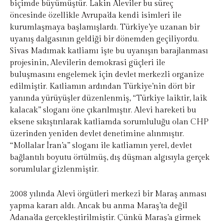
biçimde büyümüştür. Lakin Aleviler bu süreç
öncesinde özellikle Avrupa’da kendi isimleri ile
kurumlaşmaya başlamışlardı. Türkiye’ye uzanan bir
uyanış dalgasının geldiği bir dönemden geçiliyordu.
Sivas Madımak katliamı işte bu uyanışın barajlanması
projesinin, Alevilerin demokrasi güçleri ile
buluşmasını engelemek için devlet merkezli organize
edilmiştir. Katliamın ardından Türkiye’nin dört bir
yanında yürüyüşler düzenlenmiş, “Türkiye laiktir, laik
kalacak” sloganı öne çıkarılmıştır. Alevi hareketi bu
eksene sıkıştırılarak katliamda sorumluluğu olan CHP
üzerinden yeniden devlet denetimine alınmıştır.
“Mollalar İran’a” sloganı ile katliamın yerel, devlet
bağlantılı boyutu örtülmüş, dış düşman algısıyla gerçek
sorumlular gizlenmiştir.
2008 yılında Alevi örgütleri merkezi bir Maraş anması
yapma kararı aldı. Ancak bu anma Maraş’ta değil
Adana’da gerçekleştirilmiştir. Çünkü Maraş’a girmek