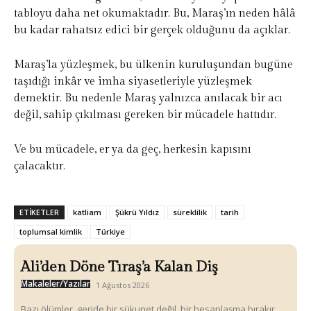
tabloyu daha net okumaktadır. Bu, Maraş’ın neden hâlâ
bu kadar rahatsız edici bir gerçek olduğunu da açıklar.
Maraş’la yüzleşmek, bu ülkenin kuruluşundan bugüne
taşıdığı inkâr ve imha siyasetleriyle yüzleşmek
demektir. Bu nedenle Maraş yalnızca anılacak bir acı
değil, sahip çıkılması gereken bir mücadele hattıdır.
Ve bu mücadele, er ya da geç, herkesin kapısını
çalacaktır.
ETIKETLER
katliam
Şükrü Yıldız
süreklilik
tarih
toplumsal kimlik
Türkiye
Ali’den Döne Tıraş’a Kalan Diş
Makaleler/Yazılar
1 Ağustos 2026
Bazı ölümler, geride bir sükunet değil, bir hesaplaşma bırakır.