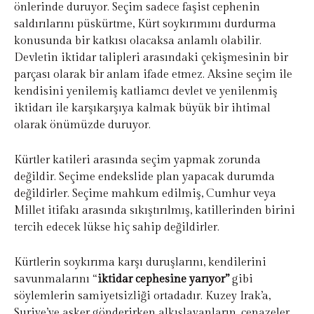
önlerinde duruyor. Seçim sadece faşist cephenin
saldırılarını püskürtme, Kürt soykırımını durdurma
konusunda bir katkısı olacaksa anlamlı olabilir.
Devletin iktidar talipleri arasındaki çekişmesinin bir
parçası olarak bir anlam ifade etmez. Aksine seçim ile
kendisini yenilemiş katliamcı devlet ve yenilenmiş
iktidarı ile karşıkarşıya kalmak büyük bir ihtimal
olarak önümüzde duruyor.
Kürtler katileri arasında seçim yapmak zorunda
değildir. Seçime endekslide plan yapacak durumda
değildirler. Seçime mahkum edilmiş, Cumhur veya
Millet itifakı arasında sıkıştırılmış, katillerinden birini
tercih edecek lükse hiç sahip değildirler.
Kürtlerin soykırıma karşı duruşlarını, kendilerini
savunmalarını “
iktidar cephesine yarıyor”
gibi
söylemlerin samiyetsizliği ortadadır. Kuzey Irak’a,
Suriye’ye asker gönderirken alkışlayanların, cenazeler