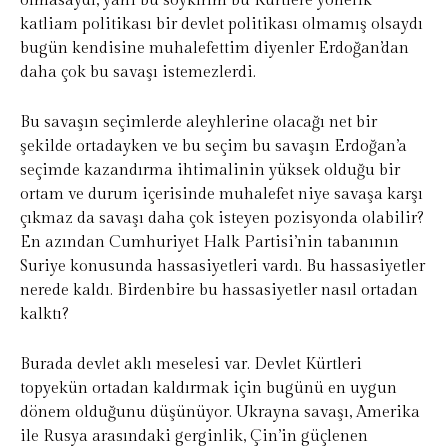
olmasaydı, yani bu soykırım bu Kürtlere yönelik
katliam politikası bir devlet politikası olmamış olsaydı
bugün kendisine muhalefettim diyenler Erdoğan’dan
daha çok bu savaşı istemezlerdi.
Bu savaşın seçimlerde aleyhlerine olacağı net bir
şekilde ortadayken ve bu seçim bu savaşın Erdoğan’a
seçimde kazandırma ihtimalinin yüksek olduğu bir
ortam ve durum içerisinde muhalefet niye savaşa karşı
çıkmaz da savaşı daha çok isteyen pozisyonda olabilir?
En azından Cumhuriyet Halk Partisi’nin tabanının
Suriye konusunda hassasiyetleri vardı. Bu hassasiyetler
nerede kaldı. Birdenbire bu hassasiyetler nasıl ortadan
kalktı?
Burada devlet aklı meselesi var. Devlet Kürtleri
topyekün ortadan kaldırmak için bugünü en uygun
dönem olduğunu düşünüyor. Ukrayna savaşı, Amerika
ile Rusya arasındaki gerginlik, Çin’in güçlenen