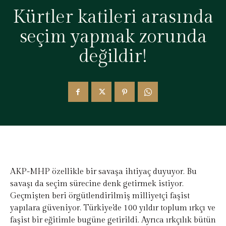
Kürtler katileri arasında
seçim yapmak zorunda
değildir!
AKP-MHP özellikle bir savaşa ihtiyaç duyuyor. Bu
savaşı da seçim sürecine denk getirmek istiyor.
Geçmişten beri örgütlendirilmiş milliyetçi faşist
yapılara güveniyor. Türkiye’de 100 yıldır toplum ırkçı ve
faşist bir eğitimle bugüne getirildi. Ayrıca ırkçılık bütün