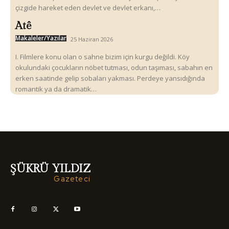
çizgide hareket eden devlet ve devlet erkanı,…
Atê
Makaleler/Yazılar
25 Haziran 2026
I. Filmlere konu olan o sahne bizim için kurgu değildi. Köy
okulundaki çocukların nöbet tutması, odun taşıması, sabahın en
erken saatinde gelip sobaları yakması. Perdeye yansıdığında
romantik ya da dramatik…
ŞÜKRÜ YILDIZ
Gazeteci