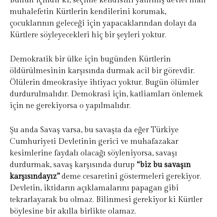
Bunun içindir ki, seçime kendisini yatırmış devlet malı
muhalefetin Kürtlerin kendilerini korumak,
çocuklarının geleceği için yapacaklarından dolayı da
Kürtlere söyleyecekleri hiç bir şeyleri yoktur.
Demokratik bir ülke için bugünden Kürtlerin
öldürülmesinin karşısında durmak acil bir görevdir.
Ölülerin dmeokrasiye ihtiyacı yoktur. Bugün ölümler
durdurulmalıdır. Demokrasi için, katliamları önlemek
için ne gerekiyorsa o yapılmalıdır.
Şu anda Savaş varsa, bu savaşta da eğer Türkiye
Cumhuriyeti Devletinin gerici ve muhafazakar
kesimlerine faydalı olacağı söyleniyorsa, savaşı
durdurmak, savaş karşısında durup
“biz bu savaşın
karşısındayız”
deme cesaretini göstermeleri gerekiyor.
Devletin, iktidarın açıklamalarını papagan gibi
tekrarlayarak bu olmaz. Bilinmesi gerekiyor ki Kürtler
böylesine bir akılla birlikte olamaz.