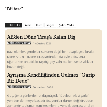
“Edi bese”
ETIKETLER
Alevi
Kürt
seçim
Şükrü Yıldız
Ali’den Döne Tıraş’a Kalan Diş
Makaleler/Yazılar
1 Ağustos 2026
Bazı ölümler, geride bir sükunet değil, bir hesaplaşma bırakır.
Döne Ana’nın (Döne Tıraş) ardından da öyle oldu. Onu
uğurlarken anladık ki, taşıdığı şey yalnızca kırk sekiz yıllık bir
hüzün değil,…
Ayrışma Kendiliğinden Gelmez “Garip
Bir Dede”
Makaleler/Yazılar
30 Haziran 2026
Geçtiğimiz günlerde not düşmüştük. “Devletin Alevi çarkı”
yeniden dönmeye başladı. Bu, yeni bir durum değildir. Uzun
zamandır toplumun tüm kesimlerine yönelik operasyonel bir