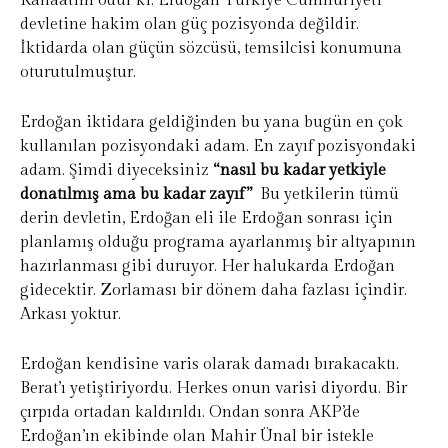
Kanaatim odur ki; Erdoğan Türkiye Cumhuriyeti
devletine hakim olan güç pozisyonda değildir.
İktidarda olan güçün sözcüsü, temsilcisi konumuna
oturutulmuştur.
Erdoğan iktidara geldiğinden bu yana bugün en çok
kullanılan pozisyondaki adam. En zayıf pozisyondaki
adam. Şimdi diyeceksiniz
“nasıl bu kadar yetkiyle
donatılmış ama bu kadar zayıf”
Bu yetkilerin tümü
derin devletin, Erdoğan eli ile Erdoğan sonrası için
planlamış olduğu programa ayarlanmış bir altyapının
hazırlanması gibi duruyor. Her halukarda Erdoğan
gidecektir. Zorlaması bir dönem daha fazlası içindir.
Arkası yoktur.
Erdoğan kendisine varis olarak damadı bırakacaktı.
Berat’ı yetiştiriyordu. Herkes onun varisi diyordu. Bir
çırpıda ortadan kaldırıldı. Ondan sonra AKP’de
Erdoğan’ın ekibinde olan Mahir Ünal bir istekle