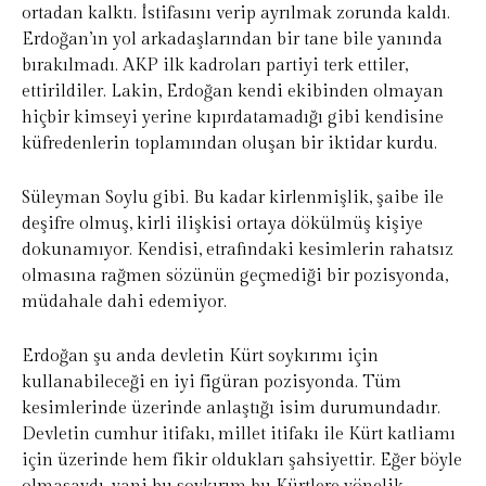
ortadan kalktı. İstifasını verip ayrılmak zorunda kaldı.
Erdoğan’ın yol arkadaşlarından bir tane bile yanında
bırakılmadı. AKP ilk kadroları partiyi terk ettiler,
ettirildiler. Lakin, Erdoğan kendi ekibinden olmayan
hiçbir kimseyi yerine kıpırdatamadığı gibi kendisine
küfredenlerin toplamından oluşan bir iktidar kurdu.
Süleyman Soylu gibi. Bu kadar kirlenmişlik, şaibe ile
deşifre olmuş, kirli ilişkisi ortaya dökülmüş kişiye
dokunamıyor. Kendisi, etrafındaki kesimlerin rahatsız
olmasına rağmen sözünün geçmediği bir pozisyonda,
müdahale dahi edemiyor.
Erdoğan şu anda devletin Kürt soykırımı için
kullanabileceği en iyi figüran pozisyonda. Tüm
kesimlerinde üzerinde anlaştığı isim durumundadır.
Devletin cumhur itifakı, millet itifakı ile Kürt katliamı
için üzerinde hem fikir oldukları şahsiyettir. Eğer böyle