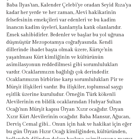
Baba İlyas’tan, Kalender Çelebi’ye oradan Seyid Rıza’ya
kadar her yerde ve her zaman, Alevi hakikatinin
felsefesinin emekçileri var edenleri ve bu kadim
inancın kadim üyeleri, kanlarıyla katık olanlarıdır.
Emek sahibidirler. Bedenler ve başlar bu yol uğruna
düşmüştür Mezopotamya coğrafyasında. Kendi
dillerinde ibadet başta olmak üzere, Kürtçe’nin
yaşatılması Kürt kimliğinin ve kültürünün
asimilasyonun reddedilmesi gibi sorumlulukları
vardır. Ocaklarımızın bağlılığı çok derindedir.
Ocaklarımızın birbirine karşı sorumlulukları Pir ve
Mürşit ilişkileri vardır. Bu ilişkiler, toplumsal saygı
eşitlik üzerine kuruludur. Örneğin Türk kökenli
Alevilerinin en bildik ocaklarından Hubyar Sultan
Ocağı’nın Mürşit kapısı Üryan Xızır ocağıdır. Üryan
Xızır Kürt Alevilerinin ocağıdır. Baba Mansur, Ağucan,
Derviş Cemal gibi… Onun için hak ve hakikat için eğer
bu gün Üryan Hızır Ocağı kimliğinden, kültüründen,