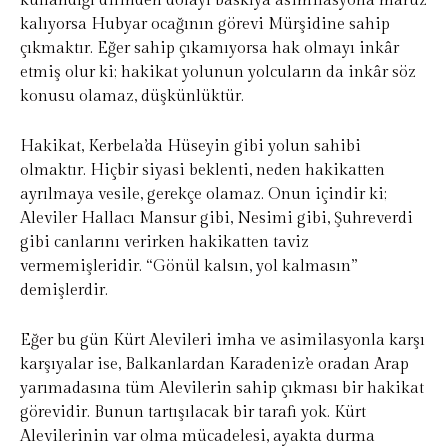
kullandığı dilinden dolayı baskıya asimilasyona maruz
kalıyorsa Hubyar ocağının görevi Mürşidine sahip
çıkmaktır. Eğer sahip çıkamıyorsa hak olmayı inkâr
etmiş olur ki; hakikat yolunun yolcuların da inkâr söz
konusu olamaz, düşkünlüktür.
Hakikat, Kerbela’da Hüseyin gibi yolun sahibi
olmaktır. Hiçbir siyasi beklenti, neden hakikatten
ayrılmaya vesile, gerekçe olamaz. Onun içindir ki;
Aleviler Hallacı Mansur gibi, Nesimi gibi, Şuhreverdi
gibi canlarını verirken hakikatten taviz
vermemişleridir. “Gönül kalsın, yol kalmasın”
demişlerdir.
Eğer bu gün Kürt Alevileri imha ve asimilasyonla karşı
karşıyalar ise, Balkanlardan Karadeniz’e oradan Arap
yarımadasına tüm Alevilerin sahip çıkması bir hakikat
görevidir. Bunun tartışılacak bir tarafı yok. Kürt
Alevilerinin var olma mücadelesi, ayakta durma