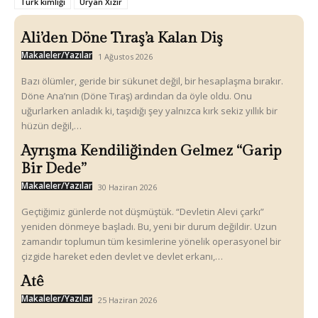
Türk kimliği
Üryan Xızır
Ali’den Döne Tıraş’a Kalan Diş
Makaleler/Yazılar
1 Ağustos 2026
Bazı ölümler, geride bir sükunet değil, bir hesaplaşma bırakır.
Döne Ana’nın (Döne Tıraş) ardından da öyle oldu. Onu
uğurlarken anladık ki, taşıdığı şey yalnızca kırk sekiz yıllık bir
hüzün değil,…
Ayrışma Kendiliğinden Gelmez “Garip
Bir Dede”
Makaleler/Yazılar
30 Haziran 2026
Geçtiğimiz günlerde not düşmüştük. “Devletin Alevi çarkı”
yeniden dönmeye başladı. Bu, yeni bir durum değildir. Uzun
zamandır toplumun tüm kesimlerine yönelik operasyonel bir
çizgide hareket eden devlet ve devlet erkanı,…
Atê
Makaleler/Yazılar
25 Haziran 2026