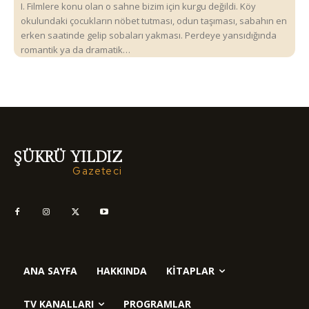
I. Filmlere konu olan o sahne bizim için kurgu değildi. Köy
okulundaki çocukların nöbet tutması, odun taşıması, sabahın en
erken saatinde gelip sobaları yakması. Perdeye yansıdığında
romantik ya da dramatik…
ŞÜKRÜ YILDIZ
Gazeteci
ANA SAYFA
HAKKINDA
KITAPLAR
TV KANALLARI
PROGRAMLAR