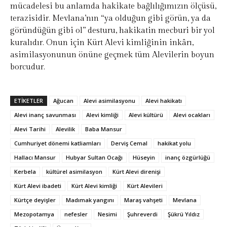
mücadelesi bu anlamda hakikate bağlılığımızın ölçüsü,
terazisidir. Mevlana’nın “ya olduğun gibi görün, ya da
göründüğün gibi ol” desturu, hakikatin mecburi bir yol
kuralıdır. Onun için Kürt Alevi kimliğinin inkârı,
asimilasyonunun önüne geçmek tüm Alevilerin boyun
borcudur.
ETIKETLER
Ağucan
Alevi asimilasyonu
Alevi hakikatı
Alevi inanç savunması
Alevi kimliği
Alevi kültürü
Alevi ocakları
Alevi Tarihi
Alevilik
Baba Mansur
Cumhuriyet dönemi katliamları
Derviş Cemal
hakikat yolu
Hallacı Mansur
Hubyar Sultan Ocağı
Hüseyin
inanç özgürlüğü
Kerbela
kültürel asimilasyon
Kürt Alevi direnişi
Kürt Alevi ibadeti
Kürt Alevi kimliği
Kürt Alevileri
Kürtçe deyişler
Madımak yangını
Maraş vahşeti
Mevlana
Mezopotamya
nefesler
Nesimi
Şuhreverdi
Şükrü Yıldız