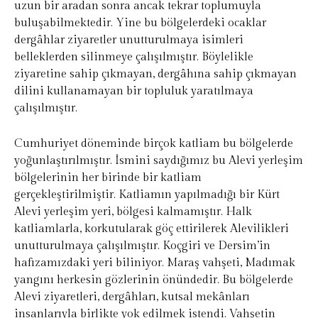
uzun bir aradan sonra ancak tekrar toplumuyla
buluşabilmektedir. Yine bu bölgelerdeki ocaklar
dergâhlar ziyaretler unutturulmaya isimleri
belleklerden silinmeye çalışılmıştır. Böylelikle
ziyaretine sahip çıkmayan, dergâhına sahip çıkmayan
dilini kullanamayan bir topluluk yaratılmaya
çalışılmıştır.
Cumhuriyet döneminde birçok katliam bu bölgelerde
yoğunlaştırılmıştır. İsmini saydığımız bu Alevi yerleşim
bölgelerinin her birinde bir katliam
gerçekleştirilmiştir. Katliamın yapılmadığı bir Kürt
Alevi yerleşim yeri, bölgesi kalmamıştır. Halk
katliamlarla, korkutularak göç ettirilerek Alevilikleri
unutturulmaya çalışılmıştır. Koçgiri ve Dersim’in
hafızamızdaki yeri biliniyor. Maraş vahşeti, Madımak
yangını herkesin gözlerinin önündedir. Bu bölgelerde
Alevi ziyaretleri, dergâhları, kutsal mekânları
insanlarıyla birlikte yok edilmek istendi. Vahşetin