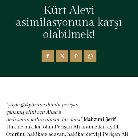
Kürt Alevi
asimilasyonuna karşı
olabilmek!
“şöyle gökyüzüne döndü perişan
çatlamış elini açtı Allah’a
dedi senin kulun olmam bir daha”
Mahzuni Şerif
Hak ile hakikat olan Perişan Ali aramızdan ayıldı.
Ömrünü hakikate adayan, hakikat dervişi Perişan Ali