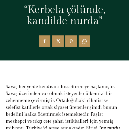
“Kerbela çölünde,
kandilde nurda”
Savaş her yerde kendisini hissettirmeye başlamıştır.
Savaş üzerinden var olmak isteyenler ülkemizi bir
cehenneme çevirmiştir. Ortadoğu’daki cihatist ve
selefist katillerle ortak siyaset üretenler şimdi bunun
bedelini halka ödettirmek istemektedir. Faşist
mezhepçi ve ırkçı çete şahsi istikballeri için yetmiş
milyonu, Türkiye’yi ateşe atmaktadır. Birisi
“ne mutlu