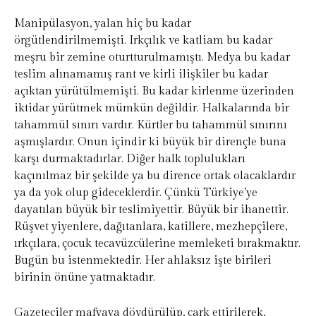
Manipülasyon, yalan hiç bu kadar
örgütlendirilmemişti. Irkçılık ve katliam bu kadar
meşru bir zemine oturtturulmamıştı. Medya bu kadar
teslim alınamamış rant ve kirli ilişkiler bu kadar
açıktan yürütülmemişti. Bu kadar kirlenme üzerinden
iktidar yürütmek mümkün değildir. Halkalarında bir
tahammül sınırı vardır. Kürtler bu tahammül sınırını
aşmışlardır. Onun içindir ki büyük bir dirençle buna
karşı durmaktadırlar. Diğer halk toplulukları
kaçınılmaz bir şekilde ya bu dirence ortak olacaklardır
ya da yok olup gideceklerdir. Çünkü Türkiye’ye
dayatılan büyük bir teslimiyettir. Büyük bir ihanettir.
Rüşvet yiyenlere, dağıtanlara, katillere, mezhepçilere,
ırkçılara, çocuk tecavüzcülerine memleketi bırakmaktır.
Bugün bu istenmektedir. Her ahlaksız işte birileri
birinin önüne yatmaktadır.
Gazeteciler mafyaya dövdürülüp, çark ettirilerek,