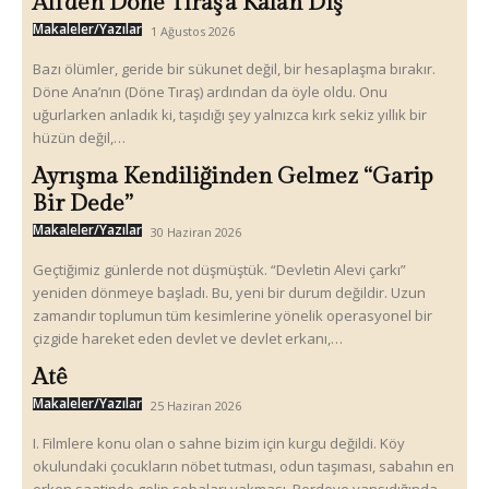
Ali’den Döne Tıraş’a Kalan Diş
Makaleler/Yazılar
1 Ağustos 2026
Bazı ölümler, geride bir sükunet değil, bir hesaplaşma bırakır.
Döne Ana’nın (Döne Tıraş) ardından da öyle oldu. Onu
uğurlarken anladık ki, taşıdığı şey yalnızca kırk sekiz yıllık bir
hüzün değil,…
Ayrışma Kendiliğinden Gelmez “Garip
Bir Dede”
Makaleler/Yazılar
30 Haziran 2026
Geçtiğimiz günlerde not düşmüştük. “Devletin Alevi çarkı”
yeniden dönmeye başladı. Bu, yeni bir durum değildir. Uzun
zamandır toplumun tüm kesimlerine yönelik operasyonel bir
çizgide hareket eden devlet ve devlet erkanı,…
Atê
Makaleler/Yazılar
25 Haziran 2026
I. Filmlere konu olan o sahne bizim için kurgu değildi. Köy
okulundaki çocukların nöbet tutması, odun taşıması, sabahın en