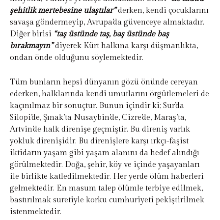
şehitlik mertebesine ulaştılar”
derken, kendi çocuklarını
savaşa göndermeyip, Avrupa’da güvenceye almaktadır.
Diğer birisi
“taş üstünde taş, baş üstünde baş
bırakmayın”
diyerek Kürt halkına karşı düşmanlıkta,
ondan önde olduğunu söylemektedir.
Tüm bunların hepsi dünyanın gözü önünde cereyan
ederken, halklarında kendi umutlarını örgütlemeleri de
kaçınılmaz bir sonuçtur. Bunun içindir ki; Sur’da
Silopi’de, Şınak’ta Nusaybin’de, Cizre’de, Maraş’ta,
Artvin’de halk direnişe geçmiştir. Bu direniş varlık
yokluk direnişidir. Bu direnişlere karşı ırkçı-faşist
iktidarın yaşam gibi yaşam alanını da hedef alındığı
görülmektedir. Doğa, şehir, köy ve içinde yaşayanları
ile birlikte katledilmektedir. Her yerde ölüm haberleri
gelmektedir. En masum talep ölümle terbiye edilmek,
bastırılmak suretiyle korku cumhuriyeti pekiştirilmek
istenmektedir.