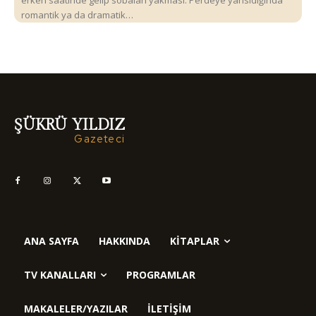
erken saatinde gelip sobaları yakması. Perdeye yansıdığında
romantik ya da dramatik…
ŞÜKRÜ YILDIZ
Gazeteci
ANA SAYFA
HAKKINDA
KITAPLAR
TV KANALLARI
PROGRAMLAR
MAKALELER/YAZILAR
İLETIŞIM