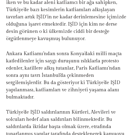
iken ve bu kadar aleni katliamcı bir ağa sahipken,
Türkiye’de bazı kesimlerin katliamları alkışlayan
tavırları artık IŞİD’in ne kadar derinlemesine içimizde
olduğuna işaret etmektedir. IŞİD için kim ne derse
desin görünen o ki ülkemizde ciddi bir desteğe
örgütlenmeye kavuşmuş bulunuyor.
Ankara Katliamı’ndan sonra Konya’daki milli maçta
katledilenler için saygı duruşunu ıslıklarla protesto
edenler, katillere alkış tutanlar, Paris Katliamı’ndan
sonra aynı tavrı İstanbul’da çekinmeden
sergilemişlerdir. Bu da gösteriyor ki Türkiye’de IŞİD
yapılanması, katliamları ve zihniyeti yaşama alanı
bulmaktadır.
Türkiye’de IŞİD saldırılarının Kürtleri, Alevileri ve
solcuları hedef alan saldırıları bilinmektedir. Bu
saldırılarda iktidar başta olmak üzere, etrafında
toparlanmış yapılar tarafında desteklenerek kamuoyu