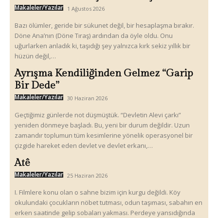
Makaleler/Yazılar
1 Ağustos 2026
Bazı ölümler, geride bir sükunet değil, bir hesaplaşma bırakır.
Döne Ana’nın (Döne Tıraş) ardından da öyle oldu. Onu
uğurlarken anladık ki, taşıdığı şey yalnızca kırk sekiz yıllık bir
hüzün değil,…
Ayrışma Kendiliğinden Gelmez “Garip
Bir Dede”
Makaleler/Yazılar
30 Haziran 2026
Geçtiğimiz günlerde not düşmüştük. “Devletin Alevi çarkı”
yeniden dönmeye başladı. Bu, yeni bir durum değildir. Uzun
zamandır toplumun tüm kesimlerine yönelik operasyonel bir
çizgide hareket eden devlet ve devlet erkanı,…
Atê
Makaleler/Yazılar
25 Haziran 2026
I. Filmlere konu olan o sahne bizim için kurgu değildi. Köy
okulundaki çocukların nöbet tutması, odun taşıması, sabahın en
erken saatinde gelip sobaları yakması. Perdeye yansıdığında