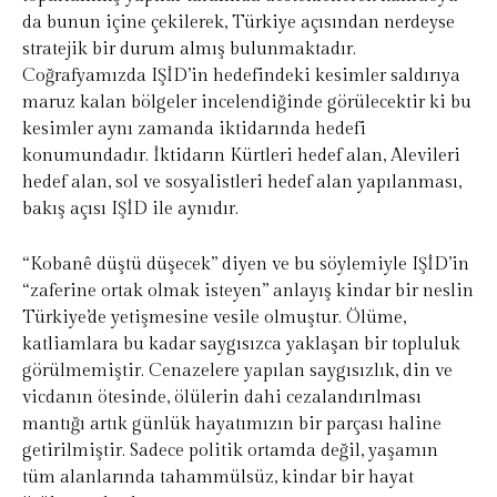
da bunun içine çekilerek, Türkiye açısından nerdeyse
stratejik bir durum almış bulunmaktadır.
Coğrafyamızda IŞİD’in hedefindeki kesimler saldırıya
maruz kalan bölgeler incelendiğinde görülecektir ki bu
kesimler aynı zamanda iktidarında hedefi
konumundadır. İktidarın Kürtleri hedef alan, Alevileri
hedef alan, sol ve sosyalistleri hedef alan yapılanması,
bakış açısı IŞİD ile aynıdır.
“Kobanê düştü düşecek” diyen ve bu söylemiyle IŞİD’in
“zaferine ortak olmak isteyen” anlayış kindar bir neslin
Türkiye’de yetişmesine vesile olmuştur. Ölüme,
katliamlara bu kadar saygısızca yaklaşan bir topluluk
görülmemiştir. Cenazelere yapılan saygısızlık, din ve
vicdanın ötesinde, ölülerin dahi cezalandırılması
mantığı artık günlük hayatımızın bir parçası haline
getirilmiştir. Sadece politik ortamda değil, yaşamın
tüm alanlarında tahammülsüz, kindar bir hayat