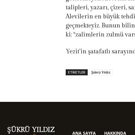
talipleri, yazarı, çizeri
Alevilerin en büyük tehdi
geçmekteyiz. Bunun bilin
ki; “zalimlerin zulmü va
Yezit’in şatafatlı sarayı
ETIKETLER
Şükrü Yıldız
ŞÜKRÜ YILDIZ
ANA SAYFA
HAKKINDA