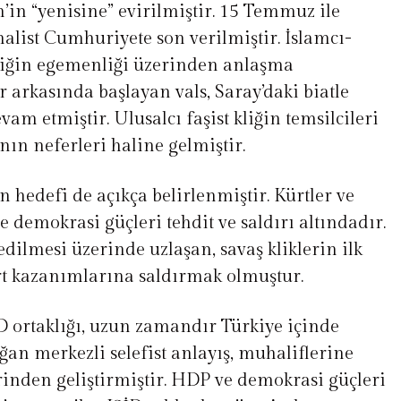
’in “yenisine” evirilmiştir. 15 Temmuz ile
malist Cumhuriyete son verilmiştir. İslamcı-
kliğin egemenliği üzerinden anlaşma
ar arkasında başlayan vals, Saray’daki biatle
vam etmiştir. Ulusalcı faşist kliğin temsilcileri
nın neferleri haline gelmiştir.
n hedefi de açıkça belirlenmiştir. Kürtler ve
e demokrasi güçleri tehdit ve saldırı altındadır.
edilmesi üzerinde uzlaşan, savaş kliklerin ilk
ürt kazanımlarına saldırmak olmuştur.
İD ortaklığı, uzun zamandır Türkiye içinde
ğan merkezli selefist anlayış, muhaliflerine
erinden geliştirmiştir. HDP ve demokrasi güçleri