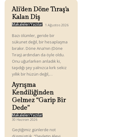
Ali’den Döne Tıraş’a
Kalan Diş
Makaleler/Yazılar
1 Ağustos 2026
Bazı ölümler, geride bir
sükunet değil, bir hesaplaşma
bırakır. Döne Ana’nın (Döne
Tıraş) ardından da öyle oldu.
Onu uğurlarken anladık ki,
taşıdığı şey yalnızca kırk sekiz
yıllık bir hüzün değil,…
Ayrışma
Kendiliğinden
Gelmez “Garip Bir
Dede”
Makaleler/Yazılar
30 Haziran 2026
Geçtiğimiz günlerde not
düşmüştük. “Devletin Alevi