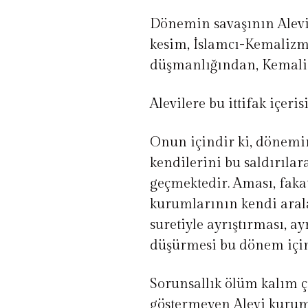
Dönemin savaşının Alevil
kesim, İslamcı-Kemalizm
düşmanlığından, Kemalist
Alevilere bu ittifak içeris
Onun içindir ki, dönemin
kendilerini bu saldırıla
geçmektedir. Aması, fakat
kurumlarının kendi aralar
suretiyle ayrıştırması, ay
düşürmesi bu dönem için
Sorunsallık ölüm kalım 
göstermeyen Alevi kurumla