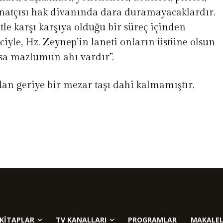
, sanatçısı hak divanında dara duramayacaklardır.
tle karşı karşıya olduğu bir süreç içinden
ciyle, Hz. Zeynep’in laneti onların üstüne olsun
rsa mazlumun ahı vardır”.
ndan geriye bir mezar taşı dahi kalmamıştır.
KITAPLAR
TV KANALLARI
PROGRAMLAR
MAKALEL