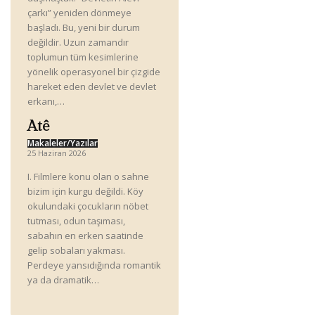
çarkı” yeniden dönmeye
başladı. Bu, yeni bir durum
değildir. Uzun zamandır
toplumun tüm kesimlerine
yönelik operasyonel bir çizgide
hareket eden devlet ve devlet
erkanı,…
Atê
Makaleler/Yazılar
25 Haziran 2026
I. Filmlere konu olan o sahne
bizim için kurgu değildi. Köy
okulundaki çocukların nöbet
tutması, odun taşıması,
sabahın en erken saatinde
gelip sobaları yakması.
Perdeye yansıdığında romantik
ya da dramatik…