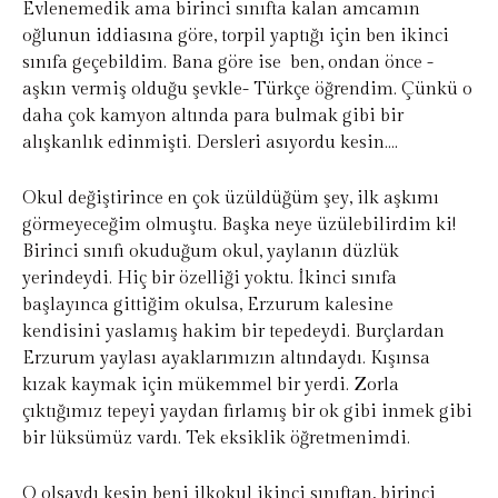
Evlenemedik ama birinci sınıfta kalan amcamın
oğlunun iddiasına göre, torpil yaptığı için ben ikinci
sınıfa geçebildim. Bana göre ise ben, ondan önce -
aşkın vermiş olduğu şevkle- Türkçe öğrendim. Çünkü o
daha çok kamyon altında para bulmak gibi bir
alışkanlık edinmişti. Dersleri asıyordu kesin….
Okul değiştirince en çok üzüldüğüm şey, ilk aşkımı
görmeyeceğim olmuştu. Başka neye üzülebilirdim ki!
Birinci sınıfı okuduğum okul, yaylanın düzlük
yerindeydi. Hiç bir özelliği yoktu. İkinci sınıfa
başlayınca gittiğim okulsa, Erzurum kalesine
kendisini yaslamış hakim bir tepedeydi. Burçlardan
Erzurum yaylası ayaklarımızın altındaydı. Kışınsa
kızak kaymak için mükemmel bir yerdi. Zorla
çıktığımız tepeyi yaydan fırlamış bir ok gibi inmek gibi
bir lüksümüz vardı. Tek eksiklik öğretmenimdi.
O olsaydı kesin beni ilkokul ikinci sınıftan, birinci