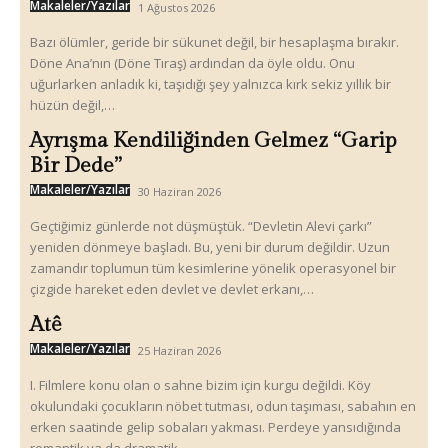
Makaleler/Yazılar
1 Ağustos 2026
Bazı ölümler, geride bir sükunet değil, bir hesaplaşma bırakır.
Döne Ana’nın (Döne Tıraş) ardından da öyle oldu. Onu
uğurlarken anladık ki, taşıdığı şey yalnızca kırk sekiz yıllık bir
hüzün değil,…
Ayrışma Kendiliğinden Gelmez “Garip
Bir Dede”
Makaleler/Yazılar
30 Haziran 2026
Geçtiğimiz günlerde not düşmüştük. “Devletin Alevi çarkı”
yeniden dönmeye başladı. Bu, yeni bir durum değildir. Uzun
zamandır toplumun tüm kesimlerine yönelik operasyonel bir
çizgide hareket eden devlet ve devlet erkanı,…
Atê
Makaleler/Yazılar
25 Haziran 2026
I. Filmlere konu olan o sahne bizim için kurgu değildi. Köy
okulundaki çocukların nöbet tutması, odun taşıması, sabahın en
erken saatinde gelip sobaları yakması. Perdeye yansıdığında