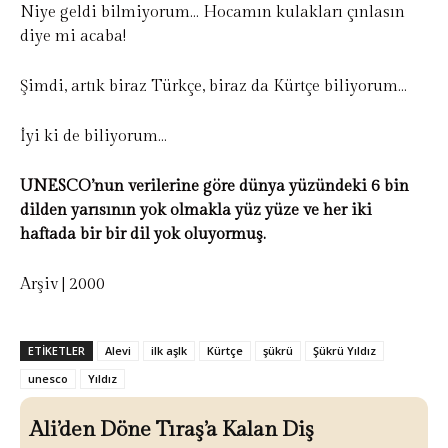
Niye geldi bilmiyorum… Hocamın kulakları çınlasın
diye mi acaba!
Şimdi, artık biraz Türkçe, biraz da Kürtçe biliyorum…
İyi ki de biliyorum…
UNESCO’nun verilerine göre dünya yüzündeki 6 bin
dilden yarısının yok olmakla yüz yüze ve her iki
haftada bir bir dil yok oluyormuş.
Arşiv | 2000
ETIKETLER
Alevi
ilk aşlk
Kürtçe
şükrü
Şükrü Yıldız
unesco
Yıldız
Ali’den Döne Tıraş’a Kalan Diş