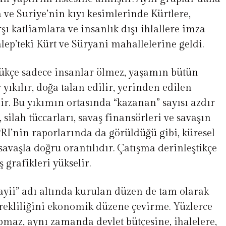
 ve Suriye’nin kıyı kesimlerinde Kürtlere,
rşı katliamlara ve insanlık dışı ihlallere imza
lep’teki Kürt ve Süryani mahallelerine geldi.
ükçe sadece insanlar ölmez, yaşamın bütün
 yıkılır, doğa talan edilir, yerinden edilen
ilir. Bu yıkımın ortasında “kazanan” sayısı azdır
silah tüccarları, savaş finansörleri ve savaşın
PRI’nin raporlarında da görüldüğü gibi, küresel
avaşla doğru orantılıdır. Çatışma derinleştikçe
ş grafikleri yükselir.
yii” adı altında kurulan düzen de tam olarak
rekliliğini ekonomik düzene çevirme. Yüzlerce
pmaz, aynı zamanda devlet bütçesine, ihalelere,