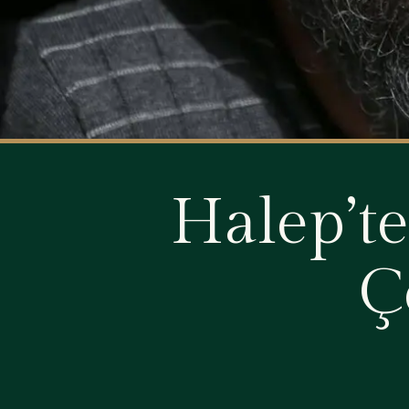
Halep’te
Ç