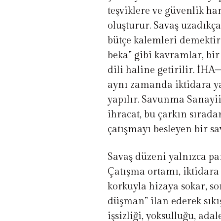
teşviklere ve güvenlik h
oluşturur. Savaş uzadıkça
bütçe kalemleri demektir. 
beka” gibi kavramlar, bi
dili haline getirilir. İHA
aynı zamanda iktidara yak
yapılır. Savunma Sanayii
ihracat, bu çarkın sıradan
çatışmayı besleyen bir s
Savaş düzeni yalnızca pa
Çatışma ortamı, iktidara
korkuyla hizaya sokar, sor
düşman” ilan ederek sıkış
işsizliği, yoksulluğu, ad