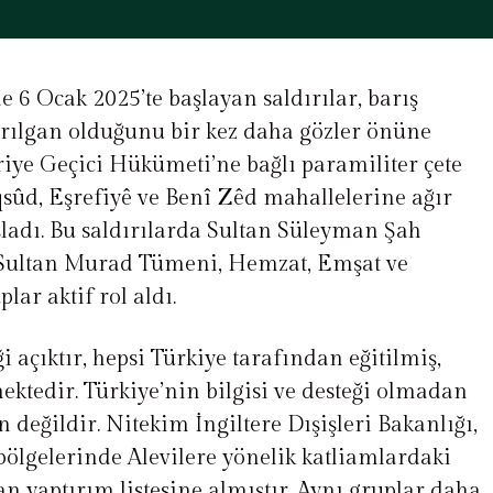
 6 Ocak 2025’te başlayan saldırılar, barış
ırılgan olduğunu bir kez daha gözler önüne
uriye Geçici Hükümeti’ne bağlı paramiliter çete
sûd, Eşrefiyê ve Benî Zêd mahallelerine ağır
şladı. Bu saldırılarda Sultan Süleyman Şah
Sultan Murad Tümeni, Hemzat, Emşat ve
ar aktif rol aldı.
i açıktır, hepsi Türkiye tarafından eğitilmiş,
ektedir. Türkiye’nin bilgisi ve desteği olmadan
değildir. Nitekim İngiltere Dışişleri Bakanlığı,
bölgelerinde Alevilere yönelik katliamlardaki
n yaptırım listesine almıştır. Aynı gruplar daha