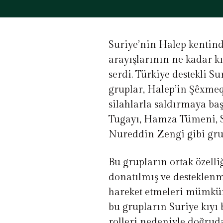
Suriye’nin Halep kentinde
arayışlarının ne kadar k
serdi. Türkiye destekli S
gruplar, Halep’in Şêxmeq
silahlarla saldırmaya ba
Tugayı, Hamza Tümeni, 
Nureddin Zengi gibi grupl
Bu grupların ortak özelliğ
donatılmış ve desteklenm
hareket etmeleri mümkün 
bu grupların Suriye kıyı 
rolleri nedeniyle doğruda