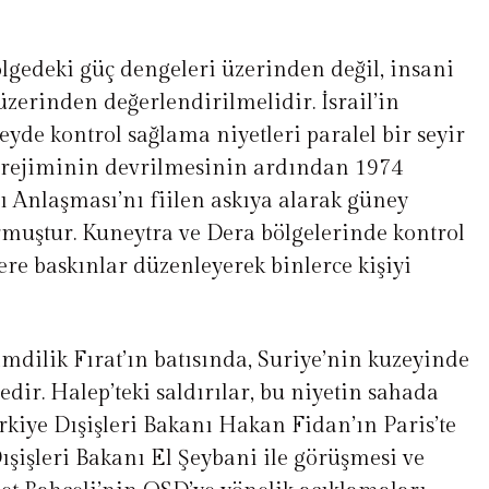
ölgedeki güç dengeleri üzerinden değil, insani
zerinden değerlendirilmelidir. İsrail’in
yde kontrol sağlama niyetleri paralel bir seyir
ad rejiminin devrilmesinin ardından 1974
ı Anlaşması’nı fiilen askıya alarak güney
urmuştur. Kuneytra ve Dera bölgelerinde kontrol
ere baskınlar düzenleyerek binlerce kişiyi
imdilik Fırat’ın batısında, Suriye’nin kuzeyinde
dir. Halep’teki saldırılar, bu niyetin sahada
rkiye Dışişleri Bakanı Hakan Fidan’ın Paris’te
şişleri Bakanı El Şeybani ile görüşmesi ve