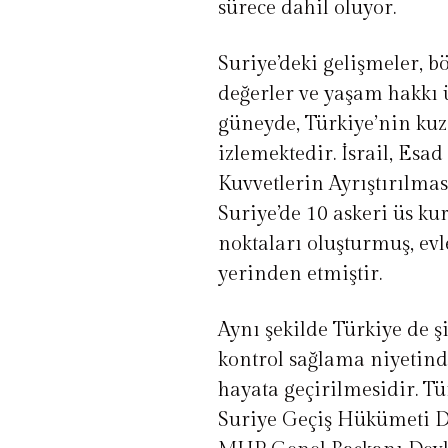
sürece dahil oluyor.
Suriye’deki gelişmeler, b
değerler ve yaşam hakkı ü
güneyde, Türkiye’nin kuze
izlemektedir. İsrail, Es
Kuvvetlerin Ayrıştırılmas
Suriye’de 10 askeri üs k
noktaları oluşturmuş, evl
yerinden etmiştir.
Aynı şekilde Türkiye de ş
kontrol sağlama niyetinde
hayata geçirilmesidir. Tü
Suriye Geçiş Hükümeti Dı