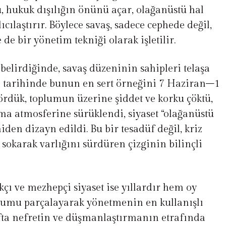
, hukuk dışılığın önünü açar, olağanüstü hal
cılaştırır. Böylece savaş, sadece cephede değil,
de bir yönetim tekniği olarak işletilir.
belirdiğinde, savaş düzeninin sahipleri telaşa
ın tarihinde bunun en sert örneğini 7 Haziran–1
rdük, toplumun üzerine şiddet ve korku çöktü,
ma atmosferine sürüklendi, siyaset “olağanüstü
iden dizayn edildi. Bu bir tesadüf değil, kriz
sokarak varlığını sürdüren çizginin bilinçli
çı ve mezhepçi siyaset ise yıllardır hem oy
umu parçalayarak yönetmenin en kullanışlı
rafta nefretin ve düşmanlaştırmanın etrafında