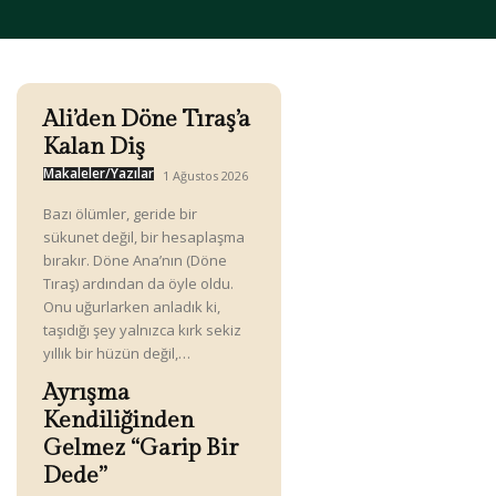
Ali’den Döne Tıraş’a
Kalan Diş
Makaleler/Yazılar
1 Ağustos 2026
Bazı ölümler, geride bir
sükunet değil, bir hesaplaşma
bırakır. Döne Ana’nın (Döne
Tıraş) ardından da öyle oldu.
Onu uğurlarken anladık ki,
taşıdığı şey yalnızca kırk sekiz
yıllık bir hüzün değil,…
Ayrışma
Kendiliğinden
Gelmez “Garip Bir
Dede”