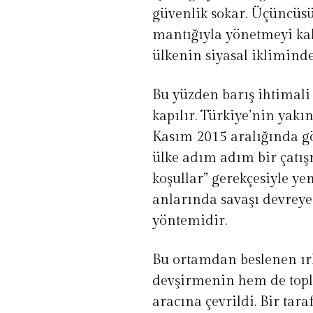
güvenlik sokar. Üçüncüsü
mantığıyla yönetmeyi kalı
ülkenin siyasal ikliminde 
Bu yüzden barış ihtimali 
kapılır. Türkiye’nin yak
Kasım 2015 aralığında gö
ülke adım adım bir çatış
koşullar” gerekçesiyle yen
anlarında savaşı devreye 
yöntemidir.
Bu ortamdan beslenen ırk
devşirmenin hem de topl
aracına çevrildi. Bir ta