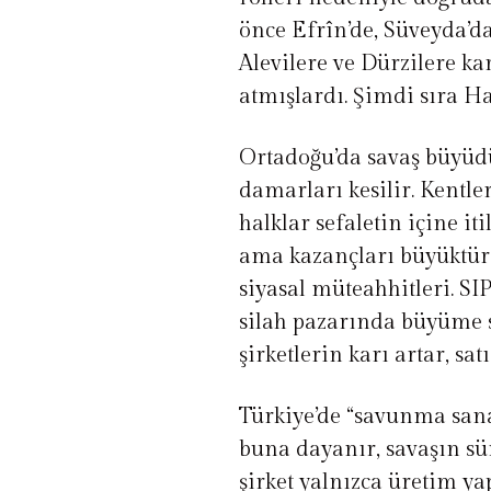
önce Efrîn’de, Süveyda’da
Alevilere ve Dürzilere ka
atmışlardı. Şimdi sıra Ha
Ortadoğu’da savaş büyüd
damarları kesilir. Kentler
halklar sefaletin içine it
ama kazançları büyüktür, 
siyasal müteahhitleri. SI
silah pazarında büyüme s
şirketlerin karı artar, satı
Türkiye’de “savunma sana
buna dayanır, savaşın sü
şirket yalnızca üretim ya