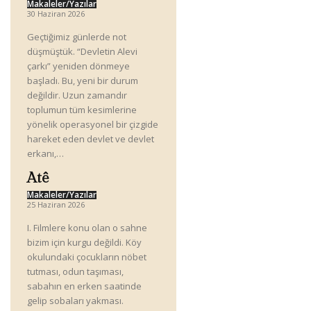
Makaleler/Yazılar
30 Haziran 2026
Geçtiğimiz günlerde not
düşmüştük. “Devletin Alevi
çarkı” yeniden dönmeye
başladı. Bu, yeni bir durum
değildir. Uzun zamandır
toplumun tüm kesimlerine
yönelik operasyonel bir çizgide
hareket eden devlet ve devlet
erkanı,…
Atê
Makaleler/Yazılar
25 Haziran 2026
I. Filmlere konu olan o sahne
bizim için kurgu değildi. Köy
okulundaki çocukların nöbet
tutması, odun taşıması,
sabahın en erken saatinde
gelip sobaları yakması.