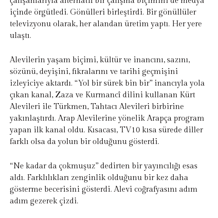
çalışanlarıyla alternatif bir çalışma biçimini de medya
içinde örgütledi. Gönülleri birleştirdi. Bir gönüllüler
televizyonu olarak, her alandan üretim yaptı. Her yere
ulaştı.
Alevilerin yaşam biçimi, kültür ve inancını, sazını,
sözünü, deyişini, fıkralarını ve tarihi geçmişini
izleyiciye aktardı. “Yol bir sürek bin bir” inancıyla yola
çıkan kanal, Zaza ve Kurmancî dilini kullanan Kürt
Alevileri ile Türkmen, Tahtacı Alevileri birbirine
yakınlaştırdı. Arap Alevilerine yönelik Arapça program
yapan ilk kanal oldu. Kısacası, TV10 kısa sürede diller
farklı olsa da yolun bir olduğunu gösterdi.
“Ne kadar da çokmuşuz” dedirten bir yayıncılığı esas
aldı. Farklılıkları zenginlik olduğunu bir kez daha
gösterme becerisini gösterdi. Alevi coğrafyasını adım
adım gezerek çizdi.