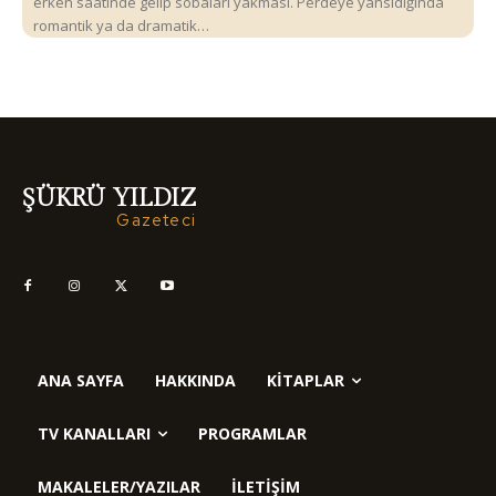
erken saatinde gelip sobaları yakması. Perdeye yansıdığında
romantik ya da dramatik…
ŞÜKRÜ YILDIZ
Gazeteci
ANA SAYFA
HAKKINDA
KITAPLAR
TV KANALLARI
PROGRAMLAR
MAKALELER/YAZILAR
İLETIŞIM