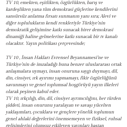
TV 10, emekten, eşitlikten, özgürlükten, barış ve
kardeşlikten yana tüm demokrasi güçlerine kendilerini
sansürsüz anlatma fırsatı sunmanın yanı sıra; Alevi ve
diğer toplulukların kendi renkleriyle Türkiye’nin
demokratik gelişimine katkı sunacak birer demokrasi
dinamiği haline gelmelerine katkı sunacak bir tv kanalı
olacaktır. Yayın politikası çerçevesinde;
TV 10 , İnsan Hakları Evrensel Beyannamesi’ne ve
Türkiye’nin de imzaladığı buna benzer uluslararası ortak
anlaşmalara uymayı, insan onuruna saygı duymayı, dil,
din, cinsiyet, ırk ayırımı yapmamayı, fikir özgürlüğünü
savunmayı ve genel toplumsal hoşgörüyü yayın ilkeleri
olarak peşinen kabul eder.
TV 10, ırkçılığı, din, dil, cinsiyet ayrımcılığını, her türden
şiddeti, insan onurunu yaralayan ve savaşı yücelten
yaklaşımları, çocuklara ve gençlere yönelik toplumun
genel ahlaki değerlerini önemsemeyen ve fiziksel, ruhsal
gelişimlerini olumsuz etkileyen yayınları baştan