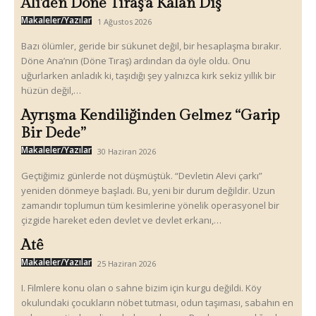
Ali’den Döne Tıraş’a Kalan Diş
Makaleler/Yazılar
1 Ağustos 2026
Bazı ölümler, geride bir sükunet değil, bir hesaplaşma bırakır.
Döne Ana’nın (Döne Tıraş) ardından da öyle oldu. Onu
uğurlarken anladık ki, taşıdığı şey yalnızca kırk sekiz yıllık bir
hüzün değil,…
Ayrışma Kendiliğinden Gelmez “Garip
Bir Dede”
Makaleler/Yazılar
30 Haziran 2026
Geçtiğimiz günlerde not düşmüştük. “Devletin Alevi çarkı”
yeniden dönmeye başladı. Bu, yeni bir durum değildir. Uzun
zamandır toplumun tüm kesimlerine yönelik operasyonel bir
çizgide hareket eden devlet ve devlet erkanı,…
Atê
Makaleler/Yazılar
25 Haziran 2026
I. Filmlere konu olan o sahne bizim için kurgu değildi. Köy
okulundaki çocukların nöbet tutması, odun taşıması, sabahın en