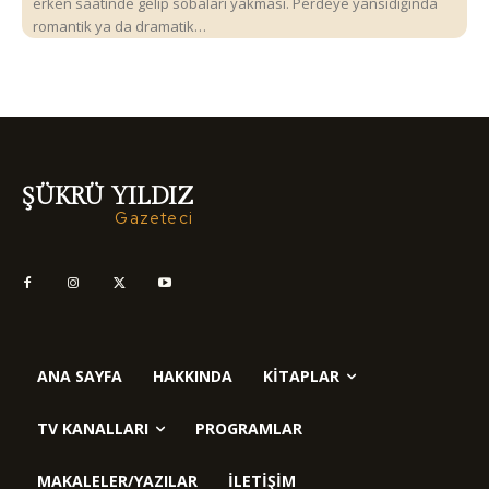
erken saatinde gelip sobaları yakması. Perdeye yansıdığında
romantik ya da dramatik…
ŞÜKRÜ YILDIZ
Gazeteci
ANA SAYFA
HAKKINDA
KITAPLAR
TV KANALLARI
PROGRAMLAR
MAKALELER/YAZILAR
İLETIŞIM