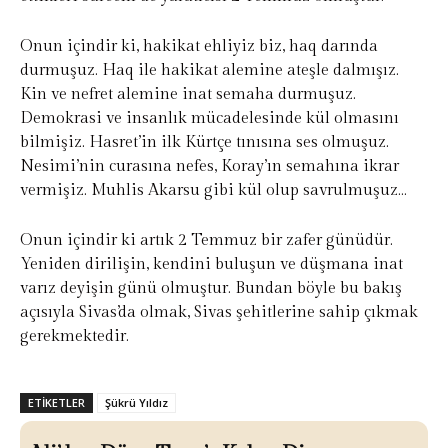
Onun içindir ki, hakikat ehliyiz biz, haq darında
durmuşuz. Haq ile hakikat alemine ateşle dalmışız.
Kin ve nefret alemine inat semaha durmuşuz.
Demokrasi ve insanlık mücadelesinde kül olmasını
bilmişiz. Hasret’in ilk Kürtçe tınısına ses olmuşuz.
Nesimi’nin curasına nefes, Koray’ın semahına ikrar
vermişiz. Muhlis Akarsu gibi kül olup savrulmuşuz…
Onun içindir ki artık 2 Temmuz bir zafer günüdür.
Yeniden dirilişin, kendini buluşun ve düşmana inat
varız deyişin günü olmuştur. Bundan böyle bu bakış
açısıyla Sivas’da olmak, Sivas şehitlerine sahip çıkmak
gerekmektedir.
ETIKETLER
Şükrü Yıldız