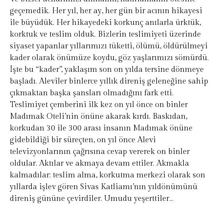
geçemedik. Her yıl, her ay, her gün bir acının hikayesi
ile büyüdük. Her hikayedeki korkunç anılarla ürktük,
korktuk ve teslim olduk. Bizlerin teslimiyeti üzerinde
siyaset yapanlar yıllarımızı tüketti, ölümü, öldürülmeyi
kader olarak önümüze koydu, göz yaşlarımızı sömürdü.
İşte bu “kader”, yaklaşım son on yılda tersine dönmeye
başladı. Aleviler binlerce yıllık direniş geleneğine sahip
çıkmaktan başka şansları olmadığını fark etti.
Teslimiyet çemberini ilk kez on yıl önce on binler
Madımak Oteli’nin önüne akarak kırdı. Baskıdan,
korkudan 30 ile 300 arası insanın Madımak önüne
gidebildiği bir süreçten, on yıl önce Alevi
televizyonlarının çağrısına cevap vererek on binler
oldular. Aktılar ve akmaya devam ettiler. Akmakla
kalmadılar; teslim alma, korkutma merkezi olarak son
yıllarda işlev gören Sivas Katliamı’nın yıldönümünü
direniş gününe çevirdiler. Umudu yeşerttiler…