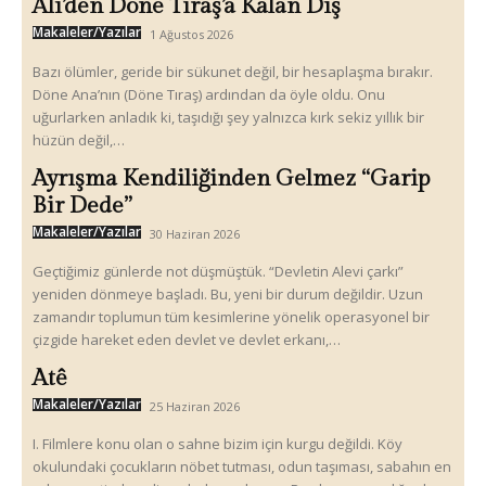
Ali’den Döne Tıraş’a Kalan Diş
Makaleler/Yazılar
1 Ağustos 2026
Bazı ölümler, geride bir sükunet değil, bir hesaplaşma bırakır.
Döne Ana’nın (Döne Tıraş) ardından da öyle oldu. Onu
uğurlarken anladık ki, taşıdığı şey yalnızca kırk sekiz yıllık bir
hüzün değil,…
Ayrışma Kendiliğinden Gelmez “Garip
Bir Dede”
Makaleler/Yazılar
30 Haziran 2026
Geçtiğimiz günlerde not düşmüştük. “Devletin Alevi çarkı”
yeniden dönmeye başladı. Bu, yeni bir durum değildir. Uzun
zamandır toplumun tüm kesimlerine yönelik operasyonel bir
çizgide hareket eden devlet ve devlet erkanı,…
Atê
Makaleler/Yazılar
25 Haziran 2026
I. Filmlere konu olan o sahne bizim için kurgu değildi. Köy
okulundaki çocukların nöbet tutması, odun taşıması, sabahın en