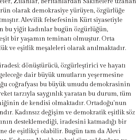
yeler, Zilanlar, Beritanlardan Sakinelere uzanan
ürün olarak demokrasiye yürüyen, özgürlüğe
ıştır. Alevilik felsefesinin Kürt siyasetiyle
n bu yiğit kadınlar bugün özgürlüğün,
şit bir yaşamın teminatı olmuştur. Orta
k ve eşitlik meşaleleri olarak anılmaktadır.
iradesi; dönüştürücü, özgürleştirici ve hayatı
 geleceğe dair büyük umutların yeşermesine
doğu coğrafyası bu büyük umudu demokrasinin
eket tarzıyla saygınlık yaratan bu durum, tüm
iğinin de kendisi olmaktadır. Ortadoğu’nun
ndır. Kadınsız değişim ve demokratik eşitlik söz
ının desteklemediği, iradesini katmadığı bir
ne de eşitlikçi olabilir. Bugün tam da Alevi