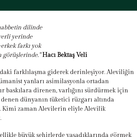
habbetin dilinde
yerli yerinde
erkek farkı yok
n görüşlerinde.”
Hacı Bektaş Veli
ndaki farklılaşma giderek derinleşiyor. Aleviliğin
 hümanist yanları asimilasyonla ortadan
ldır baskılara direnen, varlığını sürdürmek için
 denen dünyanın tüketici rüzgarı altında
r. Kimi zaman Alevilerin eliyle Alevilik
.
ellikle büyük şehirlerde yaşadıklarında görmek