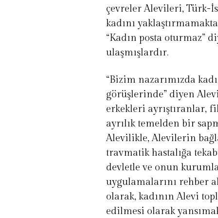
çevreler Alevileri, Türk-İ
kadını yaklaştırmamaktad
“Kadın posta oturmaz” diy
ulaşmışlardır.
“Bizim nazarımızda kadın
görüşlerinde” diyen Alev
erkekleri ayrıştıranlar, 
ayrılık temelden bir sapm
Alevilikle, Alevilerin ba
travmatik hastalığa tekab
devletle ve onun kuruml
uygulamalarını rehber al
olarak, kadının Alevi to
edilmesi olarak yansımak