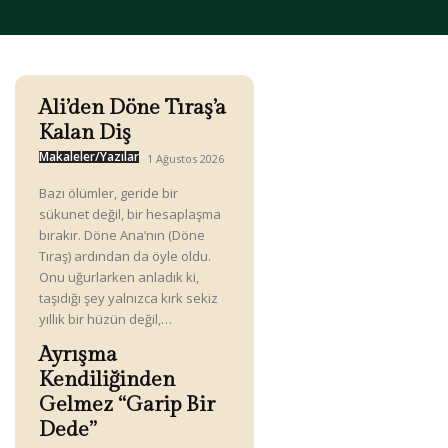
Ali’den Döne Tıraş’a
Kalan Diş
Makaleler/Yazılar
1 Ağustos 2026
Bazı ölümler, geride bir
sükunet değil, bir hesaplaşma
bırakır. Döne Ana’nın (Döne
Tıraş) ardından da öyle oldu.
Onu uğurlarken anladık ki,
taşıdığı şey yalnızca kırk sekiz
yıllık bir hüzün değil,…
Ayrışma
Kendiliğinden
Gelmez “Garip Bir
Dede”