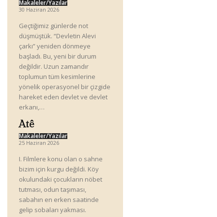
Makaleler/Yazılar
30 Haziran 2026
Geçtiğimiz günlerde not
düşmüştük. “Devletin Alevi
çarkı” yeniden dönmeye
başladı. Bu, yeni bir durum
değildir. Uzun zamandır
toplumun tüm kesimlerine
yönelik operasyonel bir çizgide
hareket eden devlet ve devlet
erkanı,…
Atê
Makaleler/Yazılar
25 Haziran 2026
I. Filmlere konu olan o sahne
bizim için kurgu değildi. Köy
okulundaki çocukların nöbet
tutması, odun taşıması,
sabahın en erken saatinde
gelip sobaları yakması.