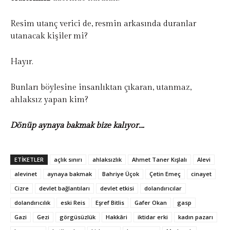
Resim utanç verici de, resmin arkasında duranlar
utanacak kişiler mi?
Hayır.
Bunları böylesine insanlıktan çıkaran, utanmaz,
ahlaksız yapan kim?
Dönüp aynaya bakmak bize kalıyor….
ETIKETLER
açlık sınırı
ahlaksızlık
Ahmet Taner Kışlalı
Alevi
alevinet
aynaya bakmak
Bahriye Üçok
Çetin Emeç
cinayet
Cizre
devlet bağlantıları
devlet etkisi
dolandırıcılar
dolandırıcılık
eski Reis
Eşref Bitlis
Gafer Okan
gasp
Gazi
Gezi
görgüsüzlük
Hakkâri
iktidar erki
kadın pazarı