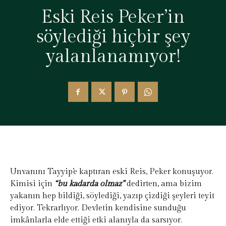
Eski Reis Peker’in
söylediği hiçbir şey
yalanlanamıyor!
Unvanını Tayyip’e kaptıran eski Reis, Peker konuşuyor.
Kimisi için
“bu kadarda olmaz”
dedirten, ama bizim
yakanın hep bildiği, söylediği, yazıp çizdiği şeyleri teyit
ediyor. Tekrarlıyor. Devletin kendisine sunduğu
imkânlarla elde ettiği etki alanıyla da sarsıyor.