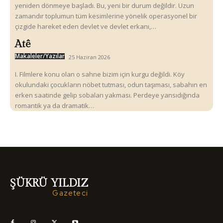
yeniden dönmeye başladı. Bu, yeni bir durum değildir. Uzun
zamandır toplumun tüm kesimlerine yönelik operasyonel bir
çizgide hareket eden devlet ve devlet erkanı,…
Atê
Makaleler/Yazılar
25 Haziran 2026
I. Filmlere konu olan o sahne bizim için kurgu değildi. Köy
okulundaki çocukların nöbet tutması, odun taşıması, sabahın en
erken saatinde gelip sobaları yakması. Perdeye yansıdığında
romantik ya da dramatik…
ŞÜKRÜ YILDIZ
Gazeteci