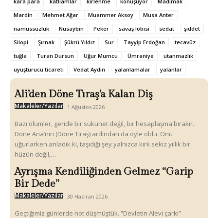
kara para
katliamlar
kirlenme
konuşuyor
Madımak
Mardin
Mehmet Ağar
Muammer Aksoy
Musa Anter
namussuzluk
Nusaybin
Peker
savaş lobisi
sedat
şiddet
Silopi
Şırnak
Şükrü Yıldız
Sur
Tayyip Erdoğan
tecavüz
tuğla
Turan Dursun
Uğur Mumcu
Ümraniye
utanmazlık
uyuşturucu ticareti
Vedat Aydın
yalanlamalar
yalanlar
Ali’den Döne Tıraş’a Kalan Diş
Makaleler/Yazılar
1 Ağustos 2026
Bazı ölümler, geride bir sükunet değil, bir hesaplaşma bırakır.
Döne Ana’nın (Döne Tıraş) ardından da öyle oldu. Onu
uğurlarken anladık ki, taşıdığı şey yalnızca kırk sekiz yıllık bir
hüzün değil,…
Ayrışma Kendiliğinden Gelmez “Garip
Bir Dede”
Makaleler/Yazılar
30 Haziran 2026
Geçtiğimiz günlerde not düşmüştük. “Devletin Alevi çarkı”