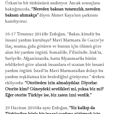
Özkan’ın bir türküsünü andırıyor. Ancak sonuçlara
baktığımızda,
“Nereden baksan tutarsızlık, nereden
baksan ahmakça”
diyen Ahmet Kaya’nın şarkısını
hatırlıyoruz.
16-17 Temmuz 2014’de Erdoğan, “Bakın, kimdir bu
insani yardım kuruluşu? Mavi Marmara ile Gazze’ye
ilaç, mama, gıda götüren ve bunun için ölümü göze
alan bir yardım örgütü. Somali’de, Filistin’de, Irak’ta,
Suriye’de, Afganistan’da, hatta Myanmar’da bütün
tehlikeleri göze alarak insanlara el uzatan bir insani
yardım örgütü. İsrail’in Mavi Marmara’dan dolayı bu
yardım teşkilatına kin beslediğini görüyoruz.” derken
ekliyordu:
“Otoriteden izin almalıydılar. Diyorlar.
Otorite kim? Güneydeki sevdikleri mi, yoksa biz mi?
Eğer otorite Türkiye ise, biz zaten izni verdik.”
29 Haziran 2016’da aynı Erdoğan,
“Siz kalkıp da