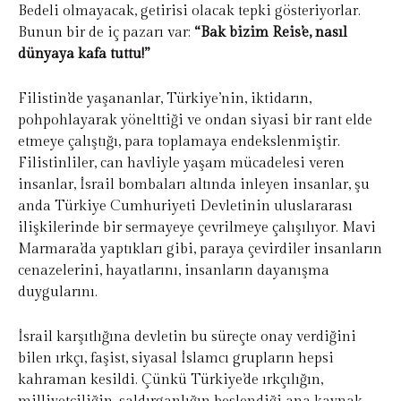
Bedeli olmayacak, getirisi olacak tepki gösteriyorlar.
Bunun bir de iç pazarı var:
“Bak bizim Reis’e, nasıl
dünyaya kafa tuttu!”
Filistin’de yaşananlar, Türkiye’nin, iktidarın,
pohpohlayarak yönelttiği ve ondan siyasi bir rant elde
etmeye çalıştığı, para toplamaya endekslenmiştir.
Filistinliler, can havliyle yaşam mücadelesi veren
insanlar, İsrail bombaları altında inleyen insanlar, şu
anda Türkiye Cumhuriyeti Devletinin uluslararası
ilişkilerinde bir sermayeye çevrilmeye çalışılıyor. Mavi
Marmara’da yaptıkları gibi, paraya çevirdiler insanların
cenazelerini, hayatlarını, insanların dayanışma
duygularını.
İsrail karşıtlığına devletin bu süreçte onay verdiğini
bilen ırkçı, faşist, siyasal İslamcı grupların hepsi
kahraman kesildi. Çünkü Türkiye’de ırkçılığın,