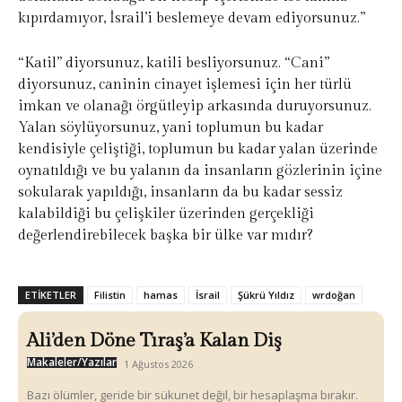
kıpırdamıyor, İsrail’i beslemeye devam ediyorsunuz.”
“Katil” diyorsunuz, katili besliyorsunuz. “Cani”
diyorsunuz, caninin cinayet işlemesi için her türlü
imkan ve olanağı örgütleyip arkasında duruyorsunuz.
Yalan söylüyorsunuz, yani toplumun bu kadar
kendisiyle çeliştiği, toplumun bu kadar yalan üzerinde
oynatıldığı ve bu yalanın da insanların gözlerinin içine
sokularak yapıldığı, insanların da bu kadar sessiz
kalabildiği bu çelişkiler üzerinden gerçekliği
değerlendirebilecek başka bir ülke var mıdır?
ETIKETLER
Filistin
hamas
İsrail
Şükrü Yıldız
wrdoğan
Ali’den Döne Tıraş’a Kalan Diş
Makaleler/Yazılar
1 Ağustos 2026
Bazı ölümler, geride bir sükunet değil, bir hesaplaşma bırakır.