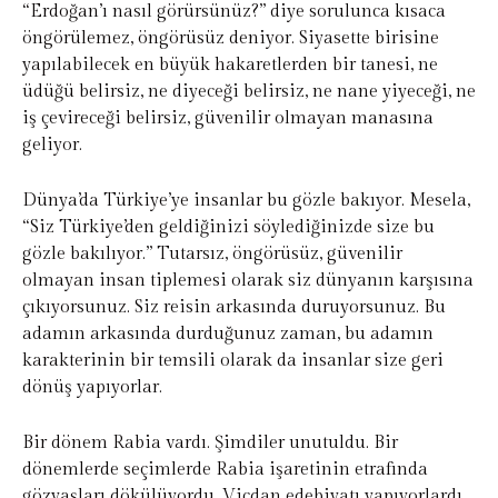
“Erdoğan’ı nasıl görürsünüz?” diye sorulunca kısaca
öngörülemez, öngörüsüz deniyor. Siyasette birisine
yapılabilecek en büyük hakaretlerden bir tanesi, ne
üdüğü belirsiz, ne diyeceği belirsiz, ne nane yiyeceği, ne
iş çevireceği belirsiz, güvenilir olmayan manasına
geliyor.
Dünya’da Türkiye’ye insanlar bu gözle bakıyor. Mesela,
“Siz Türkiye’den geldiğinizi söylediğinizde size bu
gözle bakılıyor.” Tutarsız, öngörüsüz, güvenilir
olmayan insan tiplemesi olarak siz dünyanın karşısına
çıkıyorsunuz. Siz reisin arkasında duruyorsunuz. Bu
adamın arkasında durduğunuz zaman, bu adamın
karakterinin bir temsili olarak da insanlar size geri
dönüş yapıyorlar.
Bir dönem Rabia vardı. Şimdiler unutuldu. Bir
dönemlerde seçimlerde Rabia işaretinin etrafında
gözyaşları dökülüyordu. Vicdan edebiyatı yapıyorlardı