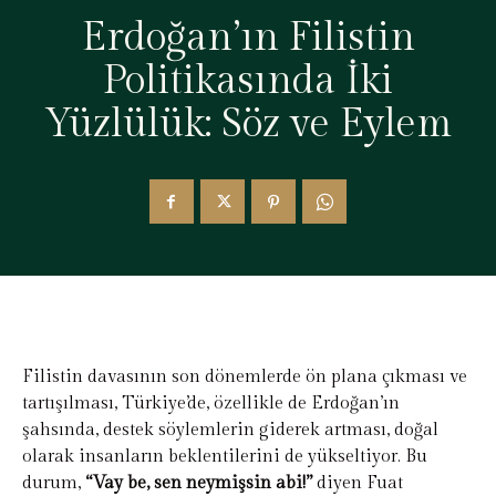
Erdoğan’ın Filistin
Politikasında İki
Yüzlülük: Söz ve Eylem
Filistin davasının son dönemlerde ön plana çıkması ve
tartışılması, Türkiye’de, özellikle de Erdoğan’ın
şahsında, destek söylemlerin giderek artması, doğal
olarak insanların beklentilerini de yükseltiyor. Bu
durum,
“Vay be, sen neymişsin abi!”
diyen Fuat