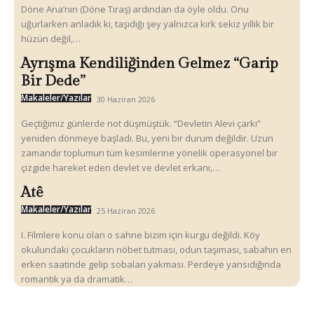
Döne Ana’nın (Döne Tıraş) ardından da öyle oldu. Onu
uğurlarken anladık ki, taşıdığı şey yalnızca kırk sekiz yıllık bir
hüzün değil,…
Ayrışma Kendiliğinden Gelmez “Garip
Bir Dede”
Makaleler/Yazılar
30 Haziran 2026
Geçtiğimiz günlerde not düşmüştük. “Devletin Alevi çarkı”
yeniden dönmeye başladı. Bu, yeni bir durum değildir. Uzun
zamandır toplumun tüm kesimlerine yönelik operasyonel bir
çizgide hareket eden devlet ve devlet erkanı,…
Atê
Makaleler/Yazılar
25 Haziran 2026
I. Filmlere konu olan o sahne bizim için kurgu değildi. Köy
okulundaki çocukların nöbet tutması, odun taşıması, sabahın en
erken saatinde gelip sobaları yakması. Perdeye yansıdığında
romantik ya da dramatik…