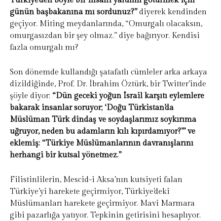
Türkiye’den böyle bir insani yardımı götürmek için
günün başbakanına mı sordunuz?”
diyerek kendinden
geçiyor. Miting meydanlarında, “Omurgalı olacaksın,
omurgasızdan bir şey olmaz.” diye bağırıyor. Kendisi
fazla omurgalı mı?
Son dönemde kullandığı şatafatlı cümleler arka arkaya
dizildiğinde, Prof. Dr. İbrahim Öztürk, bir Twitter’inde
şöyle diyor:
“Dün geceki yoğun İsrail karşıtı eylemlere
bakarak insanlar soruyor; ‘Doğu Türkistan’da
Müslüman Türk dindaş ve soydaşlarımız soykırıma
uğruyor, neden bu adamların kılı kıpırdamıyor?’” ve
eklemiş: “Türkiye Müslümanlarının davranışlarını
herhangi bir kutsal yönetmez.”
Filistinlilerin, Mescid-i Aksa’nın kutsiyeti falan
Türkiye’yi harekete geçirmiyor, Türkiye’deki
Müslümanları harekete geçirmiyor. Mavi Marmara
gibi pazarlığa yatıyor. Tepkinin getirisini hesaplıyor.