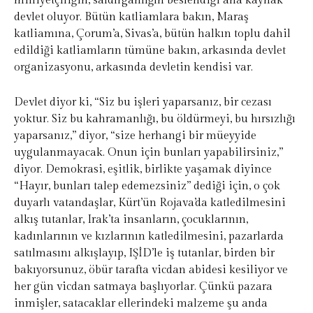
milliyetçiliğin, saldırganlığın beslendiği ana kaynak
devlet oluyor. Bütün katliamlara bakın, Maraş
katliamına, Çorum’a, Sivas’a, bütün halkın toplu dahil
edildiği katliamların tümüne bakın, arkasında devlet
organizasyonu, arkasında devletin kendisi var.
Devlet diyor ki, “Siz bu işleri yaparsanız, bir cezası
yoktur. Siz bu kahramanlığı, bu öldürmeyi, bu hırsızlığı
yaparsanız,” diyor, “size herhangi bir müeyyide
uygulanmayacak. Onun için bunları yapabilirsiniz,”
diyor. Demokrasi, eşitlik, birlikte yaşamak diyince
“Hayır, bunları talep edemezsiniz” dediği için, o çok
duyarlı vatandaşlar, Kürt’ün Rojava’da katledilmesini
alkış tutanlar, Irak’ta insanların, çocuklarının,
kadınlarının ve kızlarının katledilmesini, pazarlarda
satılmasını alkışlayıp, IŞİD’le iş tutanlar, birden bir
bakıyorsunuz, öbür tarafta vicdan abidesi kesiliyor ve
her gün vicdan satmaya başlıyorlar. Çünkü pazara
inmişler, satacaklar ellerindeki malzeme şu anda