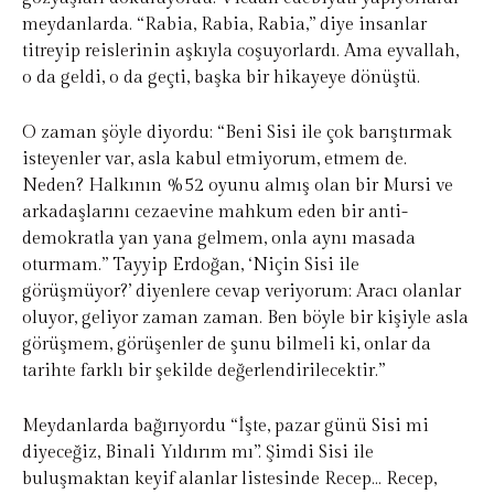
meydanlarda. “Rabia, Rabia, Rabia,” diye insanlar
titreyip reislerinin aşkıyla coşuyorlardı. Ama eyvallah,
o da geldi, o da geçti, başka bir hikayeye dönüştü.
O zaman şöyle diyordu: “Beni Sisi ile çok barıştırmak
isteyenler var, asla kabul etmiyorum, etmem de.
Neden? Halkının %52 oyunu almış olan bir Mursi ve
arkadaşlarını cezaevine mahkum eden bir anti-
demokratla yan yana gelmem, onla aynı masada
oturmam.” Tayyip Erdoğan, ‘Niçin Sisi ile
görüşmüyor?’ diyenlere cevap veriyorum: Aracı olanlar
oluyor, geliyor zaman zaman. Ben böyle bir kişiyle asla
görüşmem, görüşenler de şunu bilmeli ki, onlar da
tarihte farklı bir şekilde değerlendirilecektir.”
Meydanlarda bağırıyordu “İşte, pazar günü Sisi mi
diyeceğiz, Binali Yıldırım mı”. Şimdi Sisi ile
buluşmaktan keyif alanlar listesinde Recep… Recep,