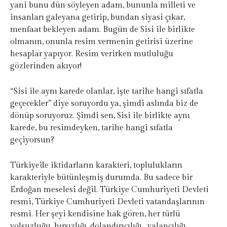
yani bunu dün söyleyen adam, bununla milleti ve
insanları galeyana getirip, bundan siyasi çıkar,
menfaat bekleyen adam. Bugün de Sisi ile birlikte
olmanın, onunla resim vermenin getirisi üzerine
hesaplar yapıyor. Resim verirken mutluluğu
gözlerinden akıyor!
“Sisi ile aynı karede olanlar, işte tarihe hangi sıfatla
geçecekler” diye soruyordu ya, şimdi aslında biz de
dönüp soruyoruz. Şimdi sen, Sisi ile birlikte aynı
karede, bu resimdeyken, tarihe hangi sıfatla
geçiyorsun?
Türkiye’de iktidarların karakteri, toplulukların
karakteriyle bütünleşmiş durumda. Bu sadece bir
Erdoğan meselesi değil. Türkiye Cumhuriyeti Devleti
resmi, Türkiye Cumhuriyeti Devleti vatandaşlarının
resmi. Her şeyi kendisine hak gören, her türlü
yolsuzluğu, hırsızlığı, dolandırıcılığı , yalancılığı