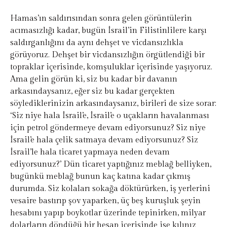
Hamas’ın saldırısından sonra gelen görüntülerin
acımasızlığı kadar, bugün İsrail’in Filistinlilere karşı
saldırganlığını da aynı dehşet ve vicdansızlıkla
görüyoruz. Dehşet bir vicdansızlığın örgütlendiği bir
topraklar içerisinde, komşuluklar içerisinde yaşıyoruz.
Ama gelin görün ki, siz bu kadar bir davanın
arkasındaysanız, eğer siz bu kadar gerçekten
söylediklerinizin arkasındaysanız, birileri de size sorar:
‘Siz niye hala İsrail’e, İsrail’e o uçakların havalanması
için petrol göndermeye devam ediyorsunuz? Siz niye
İsrail’e hala çelik satmaya devam ediyorsunuz? Siz
İsrail’le hala ticaret yapmaya neden devam
ediyorsunuz?’ Dün ticaret yaptığınız meblağ belliyken,
bugünkü meblağ bunun kaç katına kadar çıkmış
durumda. Siz kolaları sokağa döktürürken, iş yerlerini
vesaire bastırıp şov yaparken, üç beş kuruşluk şeyin
hesabını yapıp boykotlar üzerinde tepinirken, milyar
dolarların döndüğü bir hesap içerisinde ise kılınız