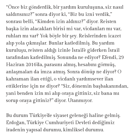
“Önce biz gönderdik, bir yardım kuruluşuna, siz nasıl
saldırısınız?” sonra diyor ki, “Biz bu izni verdik,”
sonrası belli, “Kimden izin aldınız?” diyor. Reisten
başka izin alacakları birisi mi var, vicdanları mı var,
ruhları mı var? Yok böyle bir şey. Reislerinden icazet
alıp yola çıkmışlar. Bunlar katledilmiş. Bu yardım
kuruluşu, reisten aldığı izinle İsrail’e giderken İsrail
tarafından katledilmiş. Sonunda ne ediyor? Efendi, 29
Haziran 2016’da, parasını almış, hesabını görmüş,
anlaşmaları da imza atmış. Sonra dönüp ne diyor? O
kahraman ilan ettiği, o vicdanlı yardımsever ilan
ettiklerine için ne diyor? “Siz, dönemin başbakanından,
yani benden izin mi alıp oraya gittiniz, siz bana mı
sorup oraya gittiniz?” diyor. Utanmıyor.
Bu durum Türkiye’de siyaset geleneği haline gelmiş.
Erdoğan, Türkiye Cumhuriyeti Devleti dediğimiz
iradenin yapısal durumu, kimliksel durumu.