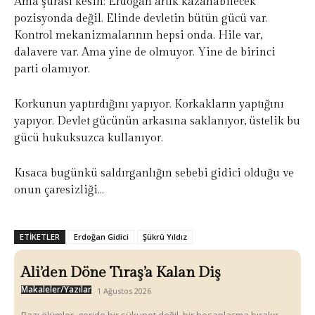
Ama şurası kesin: Erdoğan artık kazanabilecek
pozisyonda değil. Elinde devletin bütün gücü var.
Kontrol mekanizmalarının hepsi onda. Hile var,
dalavere var. Ama yine de olmuyor. Yine de birinci
parti olamıyor.
Korkunun yaptırdığını yapıyor. Korkakların yaptığını
yapıyor. Devlet gücünün arkasına saklanıyor, üstelik bu
gücü hukuksuzca kullanıyor.
Kısaca bugünkü saldırganlığın sebebi gidici olduğu ve
onun çaresizliği…
ETIKETLER
Erdoğan Gidici
Şükrü Yıldız
Ali’den Döne Tıraş’a Kalan Diş
Makaleler/Yazılar
1 Ağustos 2026