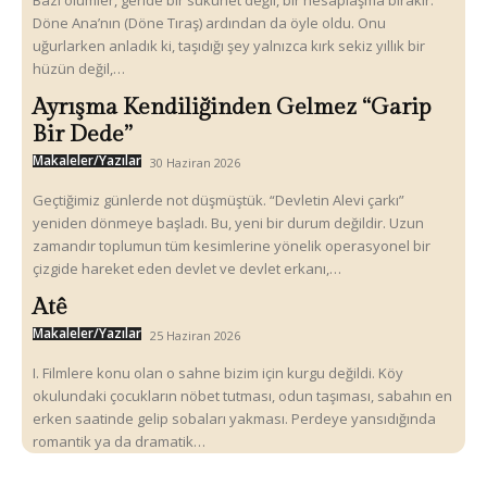
Bazı ölümler, geride bir sükunet değil, bir hesaplaşma bırakır.
Döne Ana’nın (Döne Tıraş) ardından da öyle oldu. Onu
uğurlarken anladık ki, taşıdığı şey yalnızca kırk sekiz yıllık bir
hüzün değil,…
Ayrışma Kendiliğinden Gelmez “Garip
Bir Dede”
Makaleler/Yazılar
30 Haziran 2026
Geçtiğimiz günlerde not düşmüştük. “Devletin Alevi çarkı”
yeniden dönmeye başladı. Bu, yeni bir durum değildir. Uzun
zamandır toplumun tüm kesimlerine yönelik operasyonel bir
çizgide hareket eden devlet ve devlet erkanı,…
Atê
Makaleler/Yazılar
25 Haziran 2026
I. Filmlere konu olan o sahne bizim için kurgu değildi. Köy
okulundaki çocukların nöbet tutması, odun taşıması, sabahın en
erken saatinde gelip sobaları yakması. Perdeye yansıdığında
romantik ya da dramatik…