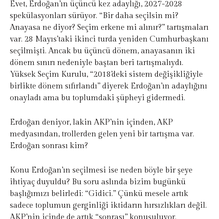
Evet, Erdoğan’ın üçüncü kez adaylığı, 2027-2028
spekülasyonları sürüyor. “Bir daha seçilsin mi?
Anayasa ne diyor? Seçim erkene mi alınır?” tartışmaları
var. 28 Mayıs’taki ikinci turda yeniden Cumhurbaşkanı
seçilmişti. Ancak bu üçüncü dönem, anayasanın iki
dönem sınırı nedeniyle baştan beri tartışmalıydı.
Yüksek Seçim Kurulu, “2018’deki sistem değişikliğiyle
birlikte dönem sıfırlandı” diyerek Erdoğan’ın adaylığını
onayladı ama bu toplumdaki şüpheyi gidermedi.
Erdoğan deniyor, lakin AKP’nin içinden, AKP
medyasından, trollerden gelen yeni bir tartışma var.
Erdoğan sonrası kim?
Konu Erdoğan’ın seçilmesi ise neden böyle bir şeye
ihtiyaç duyuldu? Bu soru aslında bizim bugünkü
başlığımızı belirledi: “Gidici.” Çünkü mesele artık
sadece toplumun gerginliği iktidarın hırsızlıkları değil.
AKP’nin içinde de artık “sonrası” konuşuluyor.