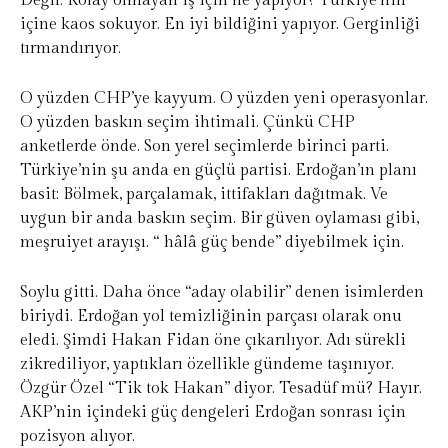
Değil. Kolay olmayan iş için ne yapıyor? Türkiye’nin
içine kaos sokuyor. En iyi bildiğini yapıyor. Gerginliği
tırmandırıyor.
O yüzden CHP’ye kayyum. O yüzden yeni operasyonlar.
O yüzden baskın seçim ihtimali. Çünkü CHP
anketlerde önde. Son yerel seçimlerde birinci parti.
Türkiye’nin şu anda en güçlü partisi. Erdoğan’ın planı
basit: Bölmek, parçalamak, ittifakları dağıtmak. Ve
uygun bir anda baskın seçim. Bir güven oylaması gibi,
meşruiyet arayışı. “ hâlâ güç bende” diyebilmek için.
Soylu gitti. Daha önce “aday olabilir” denen isimlerden
biriydi. Erdoğan yol temizliğinin parçası olarak onu
eledi. Şimdi Hakan Fidan öne çıkarılıyor. Adı sürekli
zikrediliyor, yaptıkları özellikle gündeme taşınıyor.
Özgür Özel “Tik tok Hakan” diyor. Tesadüf mü? Hayır.
AKP’nin içindeki güç dengeleri Erdoğan sonrası için
pozisyon alıyor.