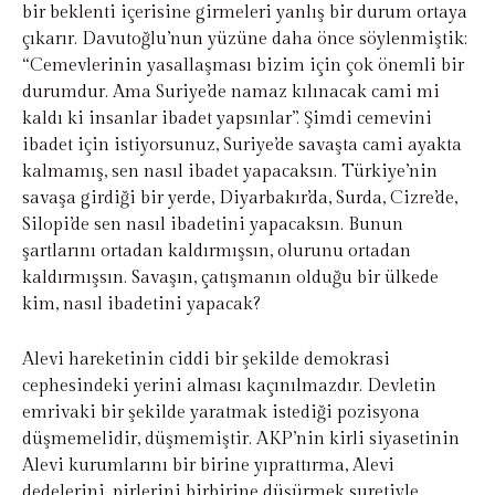
bir beklenti içerisine girmeleri yanlış bir durum ortaya
çıkarır. Davutoğlu’nun yüzüne daha önce söylenmiştik;
“Cemevlerinin yasallaşması bizim için çok önemli bir
durumdur. Ama Suriye’de namaz kılınacak cami mi
kaldı ki insanlar ibadet yapsınlar”. Şimdi cemevini
ibadet için istiyorsunuz, Suriye’de savaşta cami ayakta
kalmamış, sen nasıl ibadet yapacaksın. Türkiye’nin
savaşa girdiği bir yerde, Diyarbakır’da, Surda, Cizre’de,
Silopi’de sen nasıl ibadetini yapacaksın. Bunun
şartlarını ortadan kaldırmışsın, olurunu ortadan
kaldırmışsın. Savaşın, çatışmanın olduğu bir ülkede
kim, nasıl ibadetini yapacak?
Alevi hareketinin ciddi bir şekilde demokrasi
cephesindeki yerini alması kaçınılmazdır. Devletin
emrivaki bir şekilde yaratmak istediği pozisyona
düşmemelidir, düşmemiştir. AKP’nin kirli siyasetinin
Alevi kurumlarını bir birine yıprattırma, Alevi
dedelerini, pirlerini birbirine düşürmek suretiyle