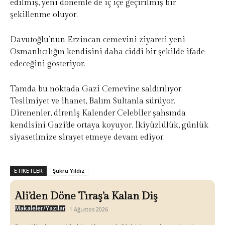
edilmiş, yeni dönemle de iç içe geçirilmiş bir
şekillenme oluyor.
Davutoğlu’nun Erzincan cemevini ziyareti yeni
Osmanlıcılığın kendisini daha ciddi bir şekilde ifade
edeceğini gösteriyor.
Tamda bu noktada Gazi Cemevine saldırılıyor.
Teslimiyet ve ihanet, Balım Sultanla sürüyor.
Direnenler, direniş Kalender Celebiler şahsında
kendisini Gazi’de ortaya koyuyor. İkiyüzlülük, günlük
siyasetimize sirayet etmeye devam ediyor.
ETIKETLER
Şükrü Yıldız
Ali’den Döne Tıraş’a Kalan Diş
Makaleler/Yazılar
1 Ağustos 2026