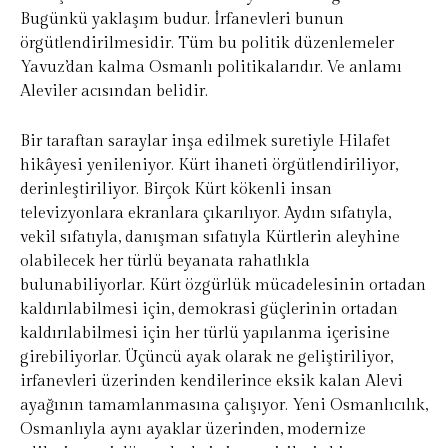
Bugünkü yaklaşım budur. İrfanevleri bunun
örgütlendirilmesidir. Tüm bu politik düzenlemeler
Yavuz’dan kalma Osmanlı politikalarıdır. Ve anlamı
Aleviler acısından belidir.
Bir taraftan saraylar inşa edilmek suretiyle Hilafet
hikâyesi yenileniyor. Kürt ihaneti örgütlendiriliyor,
derinleştiriliyor. Birçok Kürt kökenli insan
televizyonlara ekranlara çıkarılıyor. Aydın sıfatıyla,
vekil sıfatıyla, danışman sıfatıyla Kürtlerin aleyhine
olabilecek her türlü beyanata rahatlıkla
bulunabiliyorlar. Kürt özgürlük mücadelesinin ortadan
kaldırılabilmesi için, demokrasi güçlerinin ortadan
kaldırılabilmesi için her türlü yapılanma içerisine
girebiliyorlar. Üçüncü ayak olarak ne geliştiriliyor,
irfanevleri üzerinden kendilerince eksik kalan Alevi
ayağının tamamlanmasına çalışıyor. Yeni Osmanlıcılık,
Osmanlıyla aynı ayaklar üzerinden, modernize