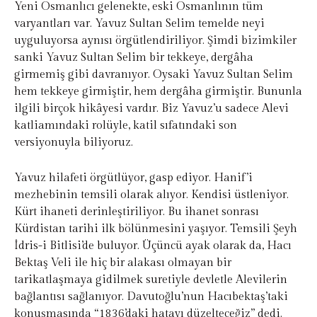
Yeni Osmanlıcı gelenekte, eski Osmanlının tüm
varyantları var. Yavuz Sultan Selim temelde neyi
uyguluyorsa aynısı örgütlendiriliyor. Şimdi bizimkiler
sanki Yavuz Sultan Selim bir tekkeye, dergâha
girmemiş gibi davranıyor. Oysaki Yavuz Sultan Selim
hem tekkeye girmiştir, hem dergâha girmiştir. Bununla
ilgili birçok hikâyesi vardır. Biz Yavuz’u sadece Alevi
katliamındaki rolüyle, katil sıfatındaki son
versiyonuyla biliyoruz.
Yavuz hilafeti örgütlüyor, gasp ediyor. Hanif’i
mezhebinin temsili olarak alıyor. Kendisi üstleniyor.
Kürt ihaneti derinleştiriliyor. Bu ihanet sonrası
Kürdistan tarihi ilk bölünmesini yaşıyor. Temsili Şeyh
İdris-i Bitlisi’de buluyor. Üçüncü ayak olarak da, Hacı
Bektaş Veli ile hiç bir alakası olmayan bir
tarikatlaşmaya gidilmek suretiyle devletle Alevilerin
bağlantısı sağlanıyor. Davutoğlu’nun Hacıbektaş’taki
konuşmasında “1836’daki hatayı düzelteceğiz” dedi.