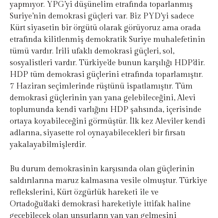
yapmıyor. YPG’yi düşünelim etrafında toparlanmış
Suriye’nin demokrasi güçleri var. Biz PYD’yi sadece
Kürt siyasetin bir örgütü olarak görüyoruz ama orada
etrafında kilitlenmiş demokratik Suriye muhalefetinin
tümü vardır. İrili ufaklı demokrasi güçleri, sol,
sosyalistleri vardır. Türkiye’de bunun karşılığı HDP’dir.
HDP tüm demokrasi güçlerini etrafında toparlamıştır.
7 Haziran seçimlerinde rüştünü ispatlamıştır. Tüm
demokrasi güçlerinin yan yana gelebileceğini, Alevi
toplumunda kendi varlığını HDP şahsında, içerisinde
ortaya koyabileceğini görmüştür. İlk kez Aleviler kendi
adlarına, siyasette rol oynayabilecekleri bir fırsatı
yakalayabilmişlerdir.
Bu durum demokrasinin karşısında olan güçlerinin
saldırılarına maruz kalmasına vesile olmuştur. Türkiye
reflekslerini, Kürt özgürlük hareketi ile ve
Ortadoğu’daki demokrasi hareketiyle ittifak haline
geçebilecek olan unsurların yan yan gelmesini