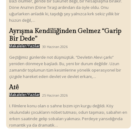
Bazı ölümler, geride bir sükunet değil, bir hesaplaşma bırakır.
Döne Ana’nın (Döne Tıraş) ardından da öyle oldu. Onu
uğurlarken anladık ki, taşıdığı şey yalnızca kırk sekiz yıllık bir
hüzün değil,…
Ayrışma Kendiliğinden Gelmez “Garip
Bir Dede”
Makaleler/Yazılar
30 Haziran 2026
Geçtiğimiz günlerde not düşmüştük. “Devletin Alevi çarkı”
yeniden dönmeye başladı. Bu, yeni bir durum değildir. Uzun
zamandır toplumun tüm kesimlerine yönelik operasyonel bir
çizgide hareket eden devlet ve devlet erkanı,…
Atê
Makaleler/Yazılar
25 Haziran 2026
I. Filmlere konu olan o sahne bizim için kurgu değildi. Köy
okulundaki çocukların nöbet tutması, odun taşıması, sabahın en
erken saatinde gelip sobaları yakması. Perdeye yansıdığında
romantik ya da dramatik…