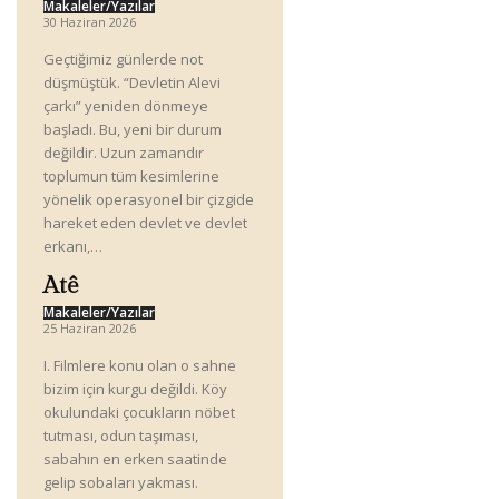
Makaleler/Yazılar
30 Haziran 2026
Geçtiğimiz günlerde not
düşmüştük. “Devletin Alevi
çarkı” yeniden dönmeye
başladı. Bu, yeni bir durum
değildir. Uzun zamandır
toplumun tüm kesimlerine
yönelik operasyonel bir çizgide
hareket eden devlet ve devlet
erkanı,…
Atê
Makaleler/Yazılar
25 Haziran 2026
I. Filmlere konu olan o sahne
bizim için kurgu değildi. Köy
okulundaki çocukların nöbet
tutması, odun taşıması,
sabahın en erken saatinde
gelip sobaları yakması.