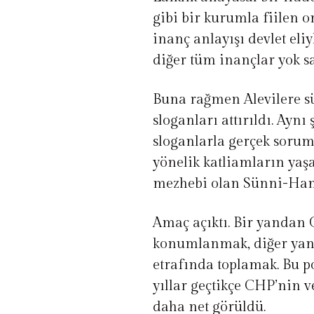
gibi bir kurumla fiilen o
inanç anlayışı devlet eli
diğer tüm inançlar yok sa
Buna rağmen Alevilere sür
sloganları attırıldı. Aynı 
sloganlarla gerçek soruml
yönelik katliamların ya
mezhebi olan Sünni-Hane
Amaç açıktı. Bir yandan 
konumlanmak, diğer yand
etrafında toplamak. Bu po
yıllar geçtikçe CHP’nin 
daha net görüldü.