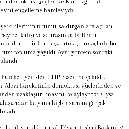
erin demokrasi güçleri ve Kürt özgürlük
esini engelleme hamlesiydi.
yetkililerinin tutumu, saldırganlara açılan
seyirci kalışı ve sonrasında faillerin
inde derin bir korku yaratmayı amaçladı. Bu
a tüm topluma yayıldı. Aynı yöntem sonraki
gulandı.
i hareketi yeniden CHP eksenine çekildi.
m, Alevi hareketinin demokrasi güçlerinden ve
nden uzaklaştırılmasını kolaylaştırdı. Oysa
uluşundan bu yana hiçbir zaman gerçek
olmadı.
e olarak yer aldı, ancak Diyanet İşleri Başkanlığı