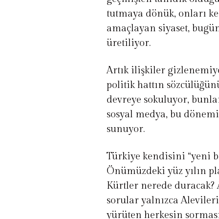
tutmaya dönük, onları k
amaçlayan siyaset, bugün
üretiliyor.
Artık ilişkiler gizlenem
politik hattın sözcülüğün
devreye sokuluyor, bunl
sosyal medya, bu dönemi
sunuyor.
Türkiye kendisini “yeni b
Önümüzdeki yüz yılın pla
Kürtler nerede duracak? 
sorular yalnızca Aleviler
yürüten herkesin sorması