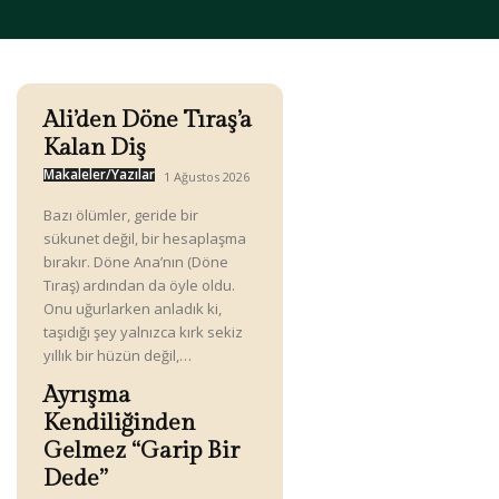
Ali’den Döne Tıraş’a
Kalan Diş
Makaleler/Yazılar
1 Ağustos 2026
Bazı ölümler, geride bir
sükunet değil, bir hesaplaşma
bırakır. Döne Ana’nın (Döne
Tıraş) ardından da öyle oldu.
Onu uğurlarken anladık ki,
taşıdığı şey yalnızca kırk sekiz
yıllık bir hüzün değil,…
Ayrışma
Kendiliğinden
Gelmez “Garip Bir
Dede”