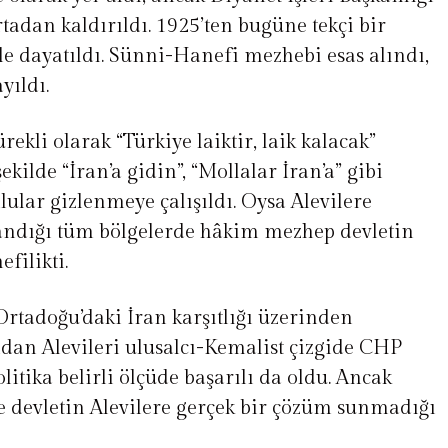
rtadan kaldırıldı. 1925’ten bugüne tekçi bir
yle dayatıldı. Sünni-Hanefi mezhebi esas alındı,
yıldı.
ekli olarak “Türkiye laiktir, laik kalacak”
şekilde “İran’a gidin”, “Mollalar İran’a” gibi
ular gizlenmeye çalışıldı. Oysa Alevilere
şandığı tüm bölgelerde hâkim mezhep devletin
filikti.
Ortadoğu’daki İran karşıtlığı üzerinden
an Alevileri ulusalcı-Kemalist çizgide CHP
litika belirli ölçüde başarılı da oldu. Ancak
ve devletin Alevilere gerçek bir çözüm sunmadığı