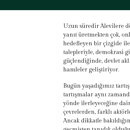
Uzun süredir Alevilere dö
yanıt üretmekten çok, onla
hedefleyen bir çizgide ile
talepleriyle, demokrasi g
güçlendiğinde, devlet akl
hamleler geliştiriyor.
Bugün yaşadığımız tartış
tartışmalar aynı zaman
yönde ilerleyeceğine dair
çevrelerden, farklı aktör
Ancak dikkatle bakıldığ
geçmişten tanıdık olduğu