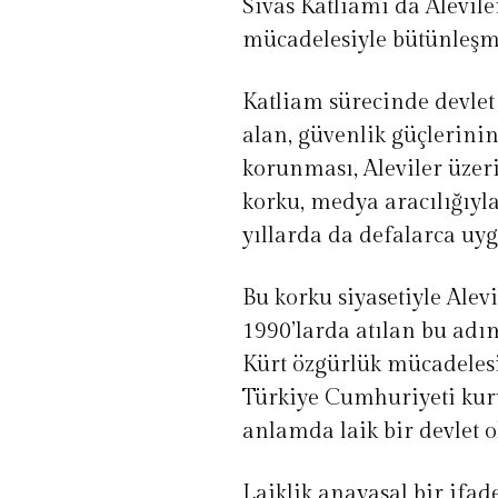
Sivas Katliamı da Alevil
mücadelesiyle bütünleşm
Katliam sürecinde devlet 
alan, güvenlik güçlerinin 
korunması, Aleviler üzer
korku, medya aracılığıyl
yıllarda da defalarca uy
Bu korku siyasetiyle Alev
1990’larda atılan bu adı
Kürt özgürlük mücadelesi
Türkiye Cumhuriyeti kur
anlamda laik bir devlet 
Laiklik anayasal bir ifad