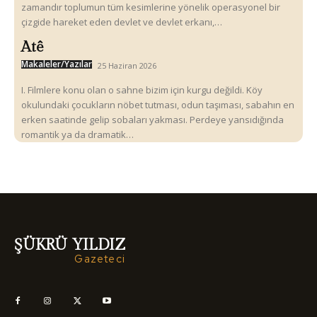
zamandır toplumun tüm kesimlerine yönelik operasyonel bir
çizgide hareket eden devlet ve devlet erkanı,…
Atê
Makaleler/Yazılar
25 Haziran 2026
I. Filmlere konu olan o sahne bizim için kurgu değildi. Köy
okulundaki çocukların nöbet tutması, odun taşıması, sabahın en
erken saatinde gelip sobaları yakması. Perdeye yansıdığında
romantik ya da dramatik…
ŞÜKRÜ YILDIZ
Gazeteci