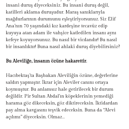
insani duruş diyeceksiniz. Bu insani duruş değil,
katilleri aklama duruşudur. Maraş sanıklarıyla
mağdurlarının durumunu eşleştiriyorsunuz. Siz Elif
Ana’nın 70 yaşındaki kız kardeşine tecavüz edip
kuyuya atan adam ile vahşice katledilen insanı aynı
kefeye koyuyorsunuz. Bu nasıl bir vicdandır! Bu nasıl
bir insanlıktır! Buna nasıl ahlaki duruş diyebilirsiniz?
Bu Aleviliğe, insanın özüne hakarettir.
Hacıbektaş’ta Başbakan Aleviliğin özüne, değerlerine
saldırı yapmıştır. İkrar için Aleviler canını ortaya
koymuştur. Bu anlamsız hale getirilecek bir durum
değildir. Pir Sultan Abdal’ın köpeklerinin yemediği
harama göz dikeceksin, göz diktireceksin. İktidardan
pay alma kavgasını teşvik edeceksin. Buna da “Alevi
açılımı” diyeceksin. Olmaz…