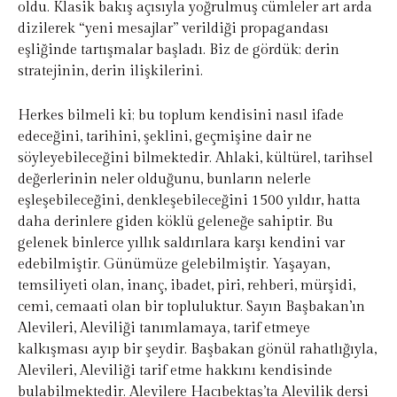
oldu. Klasik bakış açısıyla yoğrulmuş cümleler art arda
dizilerek “yeni mesajlar” verildiği propagandası
eşliğinde tartışmalar başladı. Biz de gördük; derin
stratejinin, derin ilişkilerini.
Herkes bilmeli ki; bu toplum kendisini nasıl ifade
edeceğini, tarihini, şeklini, geçmişine dair ne
söyleyebileceğini bilmektedir. Ahlaki, kültürel, tarihsel
değerlerinin neler olduğunu, bunların nelerle
eşleşebileceğini, denkleşebileceğini 1500 yıldır, hatta
daha derinlere giden köklü geleneğe sahiptir. Bu
gelenek binlerce yıllık saldırılara karşı kendini var
edebilmiştir. Günümüze gelebilmiştir. Yaşayan,
temsiliyeti olan, inanç, ibadet, piri, rehberi, mürşidi,
cemi, cemaati olan bir topluluktur. Sayın Başbakan’ın
Alevileri, Aleviliği tanımlamaya, tarif etmeye
kalkışması ayıp bir şeydir. Başbakan gönül rahatlığıyla,
Alevileri, Aleviliği tarif etme hakkını kendisinde
bulabilmektedir. Alevilere Hacıbektaş’ta Alevilik dersi