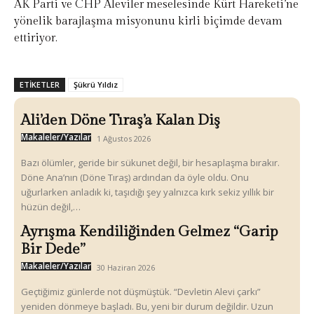
AK Parti ve CHP Aleviler meselesinde Kürt Hareketi’ne
yönelik barajlaşma misyonunu kirli biçimde devam
ettiriyor.
ETIKETLER
Şükrü Yıldız
Ali’den Döne Tıraş’a Kalan Diş
Makaleler/Yazılar
1 Ağustos 2026
Bazı ölümler, geride bir sükunet değil, bir hesaplaşma bırakır.
Döne Ana’nın (Döne Tıraş) ardından da öyle oldu. Onu
uğurlarken anladık ki, taşıdığı şey yalnızca kırk sekiz yıllık bir
hüzün değil,…
Ayrışma Kendiliğinden Gelmez “Garip
Bir Dede”
Makaleler/Yazılar
30 Haziran 2026
Geçtiğimiz günlerde not düşmüştük. “Devletin Alevi çarkı”
yeniden dönmeye başladı. Bu, yeni bir durum değildir. Uzun