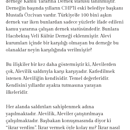
derneğe Kamu Yararına Dernek statüsü tanınmıştır.
Derneğin başında yılların CHP’li eski belediye başkanı
Mustafa Özcivan vardır. Türkiye’de 100 bini aşkın
dernek var iken bunlardan sadece yüzlerle ifade edileni
kamu yararına çalışan dernek statüsündedir. Bunlara
Hacıbektaş Veli Kültür Derneği eklenmiştir. Alevi
kurumları içinde bir karşılığı olmayan bu derneğe bu
olanaklar neyin karşılığında verilmiştir?
Bu ilişkiler bir kez daha göstermiştir ki, Alevilerden
çok, Alevilik saldırıyla karşı karşıyadır. Katledilmek
istenen Aleviliğin kendisidir. Temel değerleridir.
Kendisini yıllardır ayakta tutmasına yarayan
ilkeleridir.
Her alanda saldırıları sahiplenmek adına
yapılmaktadır. Alevilik, Aleviler çatıştırılmaya
çalışılmaktadır. Başbakan konuşmasında diyor ki
“ikrar verdim”. İkrar vermek öyle kolay mı? İkrar nasıl