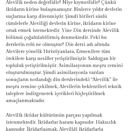
Alevilik neden değerlidir? Niye kıymetlidir? Çünkü
iktidarın kirine bulaşmamıştır. Binlerce yıldır devletin
suçlarına karşı direnmiştir. Şimdi birileri süslü
cümlelerle Aleviliği devletin kirine, iktidarın kirine
ortak etmek istemektedir. Yine Din dersinde Alevilik
bölümü çoğaltılabilirmiş denmektedir. Peki bu
derslerin rolü ne olmuştur? Din dersi adı altında
Alevilere yönelik Hıristiyanlara, Ermenilere tüm
ötekilere karşı nesiller yetiştirilmiştir. Saldırgan bir
topluluk yetiştirilmiştir. Asimilasyonun meşru zemini
oluşturulmuştur. Şimdi asimilasyonla varılan
sonuçların notlandığı din derslerindeki “Alevilik” ile
meşru zemine çekilmek, Alevilerin beklentileri teknik
taleplere indirgenerek içerikleri hiçleştirilmek
amaçlanmaktadır.
Alevilik iktidar kültürünün parçası yapılmak
istenmektedir. İktidarlar haram kapısıdır. Haksızlık
kapısıdır. İktidarlaşmak, Aleviliği iktidarlarla