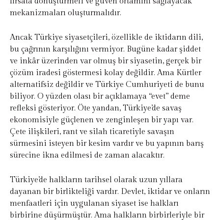
fırsata dönüştürmeli ve güven ortamını sağlayacak
mekanizmaları oluşturmalıdır.
Ancak Türkiye siyasetçileri, özellikle de iktidarın dili,
bu çağrının karşılığını vermiyor. Bugüne kadar şiddet
ve inkâr üzerinden var olmuş bir siyasetin, gerçek bir
çözüm iradesi göstermesi kolay değildir. Ama Kürtler
alternatifsiz değildir ve Türkiye Cumhuriyeti de bunu
biliyor. O yüzden olası bir açıklamaya “evet” deme
refleksi gösteriyor. Öte yandan, Türkiye’de savaş
ekonomisiyle güçlenen ve zenginleşen bir yapı var.
Çete ilişkileri, rant ve silah ticaretiyle savaşın
sürmesini isteyen bir kesim vardır ve bu yapının barış
sürecine ikna edilmesi de zaman alacaktır.
Türkiye’de halkların tarihsel olarak uzun yıllara
dayanan bir birlikteliği vardır. Devlet, iktidar ve onların
menfaatleri için uygulanan siyaset ise halkları
birbirine düşürmüştür. Ama halkların birbirleriyle bir