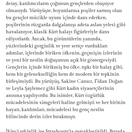
detay, katılımcıların çoğunun gençlerden oluşuyor
olmasıydı. Yürüyüşte, boyunlarına poşiler sarmış olan
bu gençler müzikle uyum içinde dans ederken,
poşilerinin rüzgarda dalgalanışı adeta aslan yelesi gibi
havalanıyor, klasik Kürt halayı figürleriyle dans
ediyorlardı. Ancak, bu görüntülerin yanında,
yüzlerindeki gerginlik ve yere sertçe vurdukları
adımlar, içlerinde biriken öfkenin, geçmişin izlerinin
ve yeni bir neslin doğuşunun açık bir göstergesiydi.
Gençlerin içinde birikmiş bu öfke, tıpkı bir halay gibi,
hem bir gelenekselliğin hem de modern bir tepkinin
birleşimiydi. Bu yürüyüş, Sakine Cansız, Fidan Doğan
ve Leyla Şaylemez gibi Kürt kadın siyasetçilerinin
anısına yapılıyordu. Bu isimler, Kürt özgürlük
mücadelesinin simgeleri haline gelmişti ve her birinin
hayatı, katılımları, mücadelesi bu genç neslin
bilincinde derin izler bırakmıştı.
İkinci etkinlik ise Strasbourg’ta gerçekleştirildi. Burada