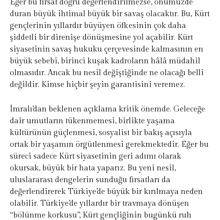
Eğer bu fırsat doğru değerlendirilmezse, önümüzde
duran büyük ihtimal büyük bir savaş olacaktır. Bu, Kürt
gençlerinin yıllardır büyüyen öfkesinin çok daha
şiddetli bir direnişe dönüşmesine yol açabilir. Kürt
siyasetinin savaş hukuku çerçevesinde kalmasının en
büyük sebebi, birinci kuşak kadroların hâlâ müdahil
olmasıdır. Ancak bu nesil değiştiğinde ne olacağı belli
değildir. Kimse hiçbir şeyin garantisini veremez.
İmralı’dan beklenen açıklama kritik önemde. Geleceğe
dair umutların tükenmemesi, birlikte yaşama
kültürünün güçlenmesi, sosyalist bir bakış açısıyla
ortak bir yaşamın örgütlenmesi gerekmektedir. Eğer bu
süreci sadece Kürt siyasetinin geri adımı olarak
okursak, büyük bir hata yaparız. Bu yeni nesil,
uluslararası dengelerin sunduğu fırsatları da
değerlendirerek Türkiye’de büyük bir kırılmaya neden
olabilir. Türkiye’de yıllardır bir travmaya dönüşen
“bölünme korkusu”, Kürt gençliğinin bugünkü ruh