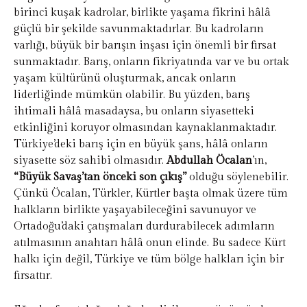
birinci kuşak kadrolar, birlikte yaşama fikrini hâlâ
güçlü bir şekilde savunmaktadırlar. Bu kadroların
varlığı, büyük bir barışın inşası için önemli bir fırsat
sunmaktadır. Barış, onların fikriyatında var ve bu ortak
yaşam kültürünü oluşturmak, ancak onların
liderliğinde mümkün olabilir. Bu yüzden, barış
ihtimali hâlâ masadaysa, bu onların siyasetteki
etkinliğini koruyor olmasından kaynaklanmaktadır.
Türkiye’deki barış için en büyük şans, hâlâ onların
siyasette söz sahibi olmasıdır.
Abdullah Öcalan
’ın,
“Büyük Savaş’tan önceki son çıkış”
olduğu söylenebilir.
Çünkü Öcalan, Türkler, Kürtler başta olmak üzere tüm
halkların birlikte yaşayabileceğini savunuyor ve
Ortadoğu’daki çatışmaları durdurabilecek adımların
atılmasının anahtarı hâlâ onun elinde. Bu sadece Kürt
halkı için değil, Türkiye ve tüm bölge halkları için bir
fırsattır.