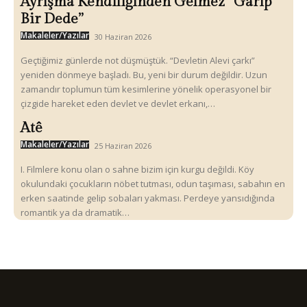
Ayrışma Kendiliğinden Gelmez “Garip
Bir Dede”
Makaleler/Yazılar
30 Haziran 2026
Geçtiğimiz günlerde not düşmüştük. “Devletin Alevi çarkı”
yeniden dönmeye başladı. Bu, yeni bir durum değildir. Uzun
zamandır toplumun tüm kesimlerine yönelik operasyonel bir
çizgide hareket eden devlet ve devlet erkanı,…
Atê
Makaleler/Yazılar
25 Haziran 2026
I. Filmlere konu olan o sahne bizim için kurgu değildi. Köy
okulundaki çocukların nöbet tutması, odun taşıması, sabahın en
erken saatinde gelip sobaları yakması. Perdeye yansıdığında
romantik ya da dramatik…