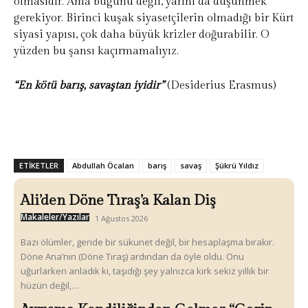
olmasıdır. Ama bugünü değil, yarını da düşünmek
gerekiyor. Birinci kuşak siyasetçilerin olmadığı bir Kürt
siyasi yapısı, çok daha büyük krizler doğurabilir. O
yüzden bu şansı kaçırmamalıyız.
“En kötü barış, savaştan iyidir”
(Desiderius Erasmus)
ETIKETLER
Abdullah Öcalan
barış
savaş
Şükrü Yıldız
Ali’den Döne Tıraş’a Kalan Diş
Makaleler/Yazılar
1 Ağustos 2026
Bazı ölümler, geride bir sükunet değil, bir hesaplaşma bırakır.
Döne Ana’nın (Döne Tıraş) ardından da öyle oldu. Onu
uğurlarken anladık ki, taşıdığı şey yalnızca kırk sekiz yıllık bir
hüzün değil,…