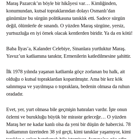
Maraş Pazarcık’ın böyle bir hikâyesi var… Kimliğinden,
konumundan, kutsal topraklarından dolayı Osmanlı’dan
günümüze bu sürgün politikasına tanıklık etti. Sadece sürgün
değil, ölümlerle de sınandı. O yüzden Maraş sürgüne, yersiz,
yurtsuzluğa en iyi örnek olacak kentlerden biridir. Ya da en kötü!
Baba İlyas’a, Kalander Celebiye, Sinanlara yurtluktur Maraş.
Yavuz’un katliamına tanıktır, Ermenilerin katledilmesine şahittir.
İlk 1978 yılında yaşanan katliamla göçe zorlanan bu halk, ait
olduğu o kutsal topraklardan koparılmıştır. Ama bir kez kök
salınmışsa ve yayılmışsa o topraklara, bedenin olmasa da ruhun
oradadır.
Evet, yer, yurt olmasa bile geçmişin hatıraları vardır. İşte onun
özlemi ve burukluğu büyük bir mirastır geleceğe… O yüzden
Maraş her ne kadar kanlı olsa da yeni bir düşün de habercisi. 78
katliamının üzerinden 38 yıl geçti, kimi tanıklar yaşamıyor, kimi