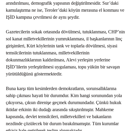
arındırılması, demografik yapısının değiştirilmesidir. Sur’daki
kamulaştırma ne ise, Teroler’daki köyün merasına el konması ve
IŞİD kampına çevrilmesi de aynı şeydir.
Gazetecilerin sokak ortasında dövülmesi, tutuklanması, CHP’nin
sol kanat milletvekillerinin yumruklanması, il başkanlarının linç
girişimleri, Kürt köylerinin tank ve toplarla dövülmesi, siyasi
temsilcilerinin tutuklanması, milletvekillerinin
dokunmazlıklarının kaldırılması, Alevi yerleşim yerlerine
IŞİD’lilerin yerleştirilmesi uygulaması, topu yükün bir savaşın
yürütüldüğünü göstermektedir.
Buna karşı tüm kesimlerden demokratların, sorunsallıklarına
sahip çıkması hayati bir durumdur. Kim hangi sorunundan yola
çıkıyorsa, çıksın direnişe geçmek durumundadır. Çünkü hukuk
iktidar erkinin iki dudağı arasında sıkıştırılmıştır. Mahkeme
kapısında, devlet temsilcileri, milletvekilleri ve bakanların
nezdinde çözülecek bir durum bırakılmamıştır. Tüm kurumlar
etkisiz hale getirilerek teslim alınmaktadır.