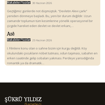
Makaleler/Yazılar
30 Haziran 2026
Geçtiğimiz günlerde not düşmüştük. “Devletin Alevi çarkı”
yeniden dönmeye başladı. Bu, yeni bir durum değildir. Uzun
zamandır toplumun tüm kesimlerine yönelik operasyonel bir
çizgide hareket eden devlet ve devlet erkanı,…
Atê
Makaleler/Yazılar
25 Haziran 2026
I. Filmlere konu olan o sahne bizim için kurgu değildi. Köy
okulundaki çocukların nöbet tutması, odun taşıması, sabahın en
erken saatinde gelip sobaları yakması. Perdeye yansıdığında
romantik ya da dramatik…
ŞÜKRÜ YILDIZ
Gazeteci