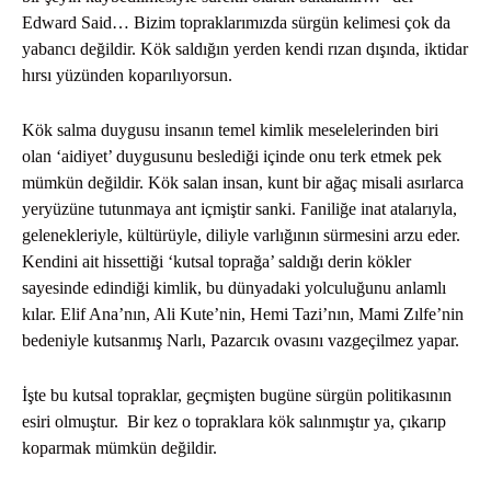
Edward Said… Bizim topraklarımızda sürgün kelimesi çok da
yabancı değildir. Kök saldığın yerden kendi rızan dışında, iktidar
hırsı yüzünden koparılıyorsun.
Kök salma duygusu insanın temel kimlik meselelerinden biri
olan ‘aidiyet’ duygusunu beslediği içinde onu terk etmek pek
mümkün değildir. Kök salan insan, kunt bir ağaç misali asırlarca
yeryüzüne tutunmaya ant içmiştir sanki. Faniliğe inat atalarıyla,
gelenekleriyle, kültürüyle, diliyle varlığının sürmesini arzu eder.
Kendini ait hissettiği ‘kutsal toprağa’ saldığı derin kökler
sayesinde edindiği kimlik, bu dünyadaki yolculuğunu anlamlı
kılar. Elif Ana’nın, Ali Kute’nin, Hemi Tazi’nın, Mami Zılfe’nin
bedeniyle kutsanmış Narlı, Pazarcık ovasını vazgeçilmez yapar.
İşte bu kutsal topraklar, geçmişten bugüne sürgün politikasının
esiri olmuştur. Bir kez o topraklara kök salınmıştır ya, çıkarıp
koparmak mümkün değildir.