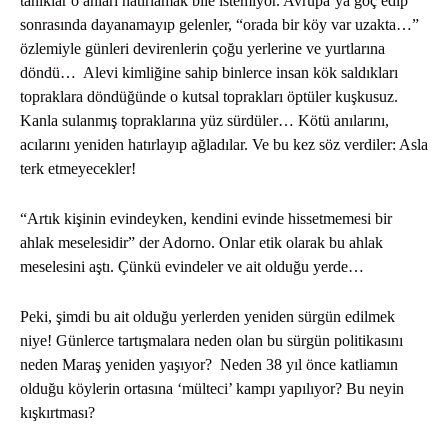
tanıklar o anları hatırlamak bile istemiyor. Avrupa’ya göç edip
sonrasında dayanamayıp gelenler, “orada bir köy var uzakta…”
özlemiyle günleri devirenlerin çoğu yerlerine ve yurtlarına
döndü… Alevi kimliğine sahip binlerce insan kök saldıkları
topraklara döndüğünde o kutsal toprakları öptüler kuşkusuz.
Kanla sulanmış topraklarına yüz sürdüler… Kötü anılarını,
acılarını yeniden hatırlayıp ağladılar. Ve bu kez söz verdiler: Asla
terk etmeyecekler!
“Artık kişinin evindeyken, kendini evinde hissetmemesi bir
ahlak meselesidir” der Adorno. Onlar etik olarak bu ahlak
meselesini aştı. Çünkü evindeler ve ait olduğu yerde…
Peki, şimdi bu ait olduğu yerlerden yeniden sürgün edilmek
niye! Günlerce tartışmalara neden olan bu sürgün politikasını
neden Maraş yeniden yaşıyor? Neden 38 yıl önce katliamın
olduğu köylerin ortasına ‘mülteci’ kampı yapılıyor? Bu neyin
kışkırtması?