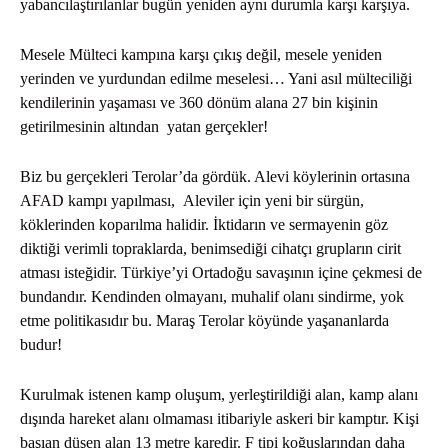
yabancılaştırılanlar bugün yeniden aynı durumla karşı karşıya.
Mesele Mülteci kampına karşı çıkış değil, mesele yeniden
yerinden ve yurdundan edilme meselesi… Yani asıl mülteciliği
kendilerinin yaşaması ve 360 dönüm alana 27 bin kişinin
getirilmesinin altından yatan gerçekler!
Biz bu gerçekleri Terolar’da gördük. Alevi köylerinin ortasına
AFAD kampı yapılması, Aleviler için yeni bir sürgün,
köklerinden koparılma halidir. İktidarın ve sermayenin göz
diktiği verimli topraklarda, benimsediği cihatçı grupların cirit
atması isteğidir. Türkiye’yi Ortadoğu savaşının içine çekmesi de
bundandır. Kendinden olmayanı, muhalif olanı sindirme, yok
etme politikasıdır bu. Maraş Terolar köyünde yaşananlarda
budur!
Kurulmak istenen kamp oluşum, yerleştirildiği alan, kamp alanı
dışında hareket alanı olmaması itibariyle askeri bir kamptır. Kişi
başıan düşen alan 13 metre karedir. F tipi koğuşlarından daha