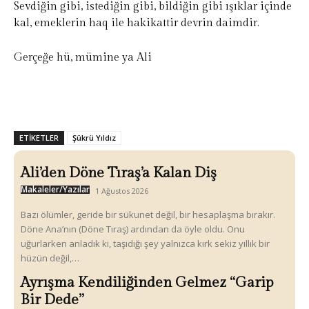
Sevdiğin gibi, istediğin gibi, bildiğin gibi ışıklar içinde
kal, emeklerin haq ile hakikattir devrin daimdir.
Gerçeğe hü, mümine ya Ali
ETIKETLER
Şükrü Yıldız
Ali’den Döne Tıraş’a Kalan Diş
Makaleler/Yazılar
1 Ağustos 2026
Bazı ölümler, geride bir sükunet değil, bir hesaplaşma bırakır.
Döne Ana’nın (Döne Tıraş) ardından da öyle oldu. Onu
uğurlarken anladık ki, taşıdığı şey yalnızca kırk sekiz yıllık bir
hüzün değil,…
Ayrışma Kendiliğinden Gelmez “Garip
Bir Dede”