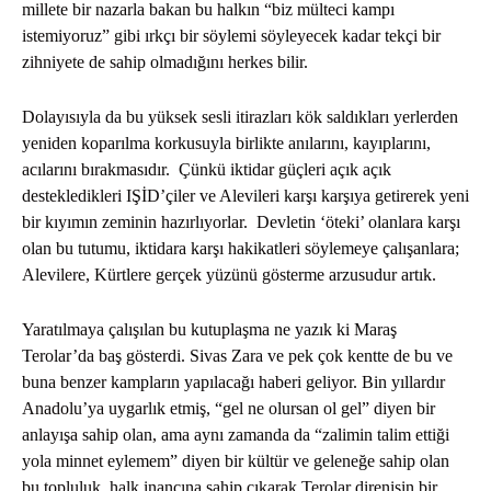
millete bir nazarla bakan bu halkın “biz mülteci kampı
istemiyoruz” gibi ırkçı bir söylemi söyleyecek kadar tekçi bir
zihniyete de sahip olmadığını herkes bilir.
Dolayısıyla da bu yüksek sesli itirazları kök saldıkları yerlerden
yeniden koparılma korkusuyla birlikte anılarını, kayıplarını,
acılarını bırakmasıdır. Çünkü iktidar güçleri açık açık
destekledikleri IŞİD’çiler ve Alevileri karşı karşıya getirerek yeni
bir kıyımın zeminin hazırlıyorlar. Devletin ‘öteki’ olanlara karşı
olan bu tutumu, iktidara karşı hakikatleri söylemeye çalışanlara;
Alevilere, Kürtlere gerçek yüzünü gösterme arzusudur artık.
Yaratılmaya çalışılan bu kutuplaşma ne yazık ki Maraş
Terolar’da baş gösterdi. Sivas Zara ve pek çok kentte de bu ve
buna benzer kampların yapılacağı haberi geliyor. Bin yıllardır
Anadolu’ya uygarlık etmiş, “gel ne olursan ol gel” diyen bir
anlayışa sahip olan, ama aynı zamanda da “zalimin talim ettiği
yola minnet eylemem” diyen bir kültür ve geleneğe sahip olan
bu topluluk, halk inancına sahip çıkarak Terolar direnişin bir