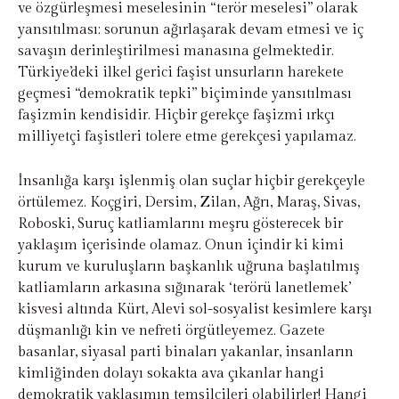
ve özgürleşmesi meselesinin “terör meselesi” olarak
yansıtılması; sorunun ağırlaşarak devam etmesi ve iç
savaşın derinleştirilmesi manasına gelmektedir.
Türkiye’deki ilkel gerici faşist unsurların harekete
geçmesi “demokratik tepki” biçiminde yansıtılması
faşizmin kendisidir. Hiçbir gerekçe faşizmi ırkçı
milliyetçi faşistleri tolere etme gerekçesi yapılamaz.
İnsanlığa karşı işlenmiş olan suçlar hiçbir gerekçeyle
örtülemez. Koçgiri, Dersim, Zilan, Ağrı, Maraş, Sivas,
Roboski, Suruç katliamlarını meşru gösterecek bir
yaklaşım içerisinde olamaz. Onun içindir ki kimi
kurum ve kuruluşların başkanlık uğruna başlatılmış
katliamların arkasına sığınarak ‘terörü lanetlemek’
kisvesi altında Kürt, Alevi sol-sosyalist kesimlere karşı
düşmanlığı kin ve nefreti örgütleyemez. Gazete
basanlar, siyasal parti binaları yakanlar, insanların
kimliğinden dolayı sokakta ava çıkanlar hangi
demokratik yaklaşımın temsilcileri olabilirler! Hangi