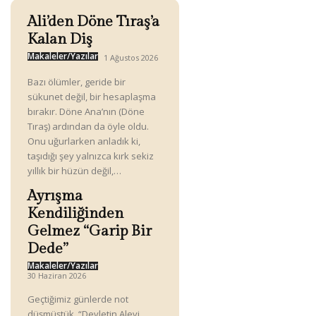
Ali’den Döne Tıraş’a
Kalan Diş
Makaleler/Yazılar
1 Ağustos 2026
Bazı ölümler, geride bir
sükunet değil, bir hesaplaşma
bırakır. Döne Ana’nın (Döne
Tıraş) ardından da öyle oldu.
Onu uğurlarken anladık ki,
taşıdığı şey yalnızca kırk sekiz
yıllık bir hüzün değil,…
Ayrışma
Kendiliğinden
Gelmez “Garip Bir
Dede”
Makaleler/Yazılar
30 Haziran 2026
Geçtiğimiz günlerde not
düşmüştük. “Devletin Alevi