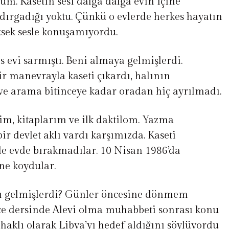
um. Kasetin sesi dalga dalga evin içine
dırgadığı yoktu. Çünkü o evlerde herkes hayatın
üksek sesle konuşamıyordu.
is evi sarmıştı. Beni almaya gelmişlerdi.
ir manevrayla kaseti çıkardı, halının
ve arama bitinceye kadar oradan hiç ayrılmadı.
rim, kitaplarım ve ilk daktilom. Yazma
ir devlet aklı vardı karşımızda. Kaseti
de evde bırakmadılar. 10 Nisan 1986’da
’ne koydular.
lı gelmişlerdi? Günler öncesine dönmem
izce dersinde Alevi olma muhabbeti sonrası konu
haklı olarak Libya’yı hedef aldığını söylüyordu