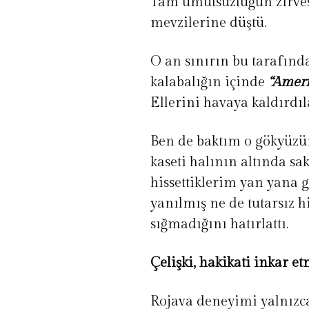
Tam umutsuzluğun zirves
mevzilerine düştü.
O an sınırın bu tarafında
kalabalığın içinde
“Ameri
Ellerini havaya kaldırdıl
Ben de baktım o gökyüzün
kaseti halının altında sa
hissettiklerim yan yana g
yanılmış ne de tutarsız hi
sığmadığını hatırlattı.
Çelişki, hakikati inkar et
Rojava deneyimi yalnızca