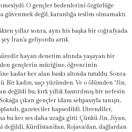
nmesiydi. O gençler bedenlerini özgürlüğe
ya güvenmek değil, karanlığa teslim olmamaktı.
ten yıllar sonra, aynı his başka bir coğrafyada
şey İran’a geliyordu artık.
n süredir hayatı denetim altında yaşayan bir
nden gençlerin müziğine, öğrencinin
ine kadar her alan baskı altında tutuldu. Sonra
. Bir kadın, saçı yüzünden. Ve o ölümden “Jin,
n değildi bu, kırk yıllık bastırılmış bir nefesin
 Sokağa çıkan gençler idam sehpasıyla tanıştı,
landı, gazeteciler hapsedildi. Direndiler,
ma bu kez ses daha uzağa gitti. Çünkü Jin, Jiyan,
si değildi, Kürdistan’dan, Rojava’dan, dağlardan