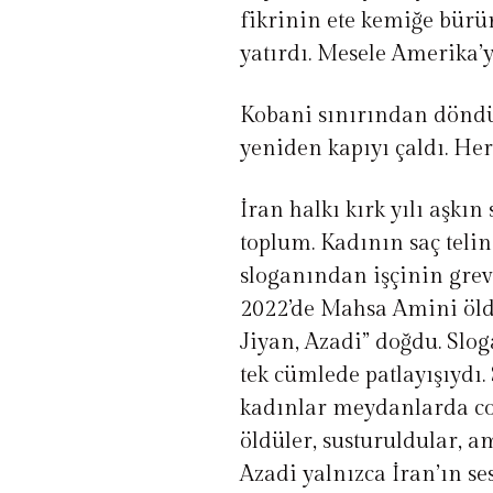
fikrinin ete kemiğe bürü
yatırdı. Mesele Amerika’
Kobani sınırından döndük
yeniden kapıyı çaldı. Her 
İran halkı kırk yılı aşkı
toplum. Kadının saç teli
sloganından işçinin grev
2022’de Mahsa Amini öldü
Jiyan, Azadi” doğdu. Sloga
tek cümlede patlayışıydı.
kadınlar meydanlarda cop
öldüler, susturuldular, a
Azadi yalnızca İran’ın se