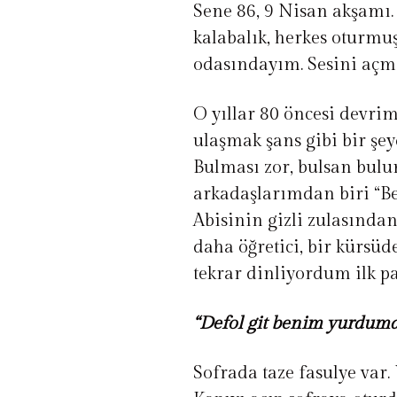
Sene 86, 9 Nisan akşamı
kalabalık, herkes oturmu
odasındayım. Sesini açm
O yıllar 80 öncesi devrim
ulaşmak şans gibi bir şey
Bulması zor, bulsan bul
arkadaşlarımdan biri “Be
Abisinin gizli zulasından
daha öğretici, bir kürsüd
tekrar dinliyordum ilk pa
“Defol git benim yurdumda
Sofrada taze fasulye var.