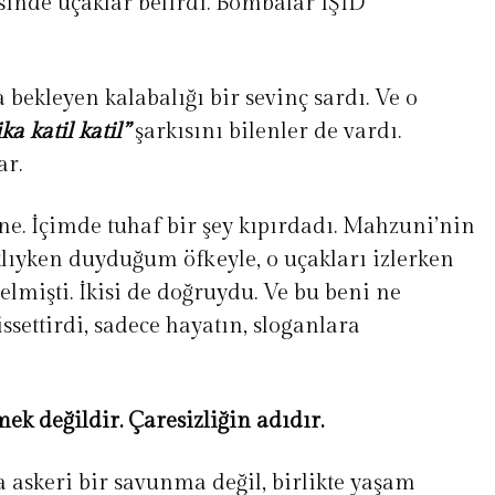
inde uçaklar belirdi. Bombalar IŞİD
 bekleyen kalabalığı bir sevinç sardı. Ve o
ka katil katil”
şarkısını bilenler de vardı.
ar.
e. İçimde tuhaf bir şey kıpırdadı. Mahzuni’nin
klıyken duyduğum öfkeyle, o uçakları izlerken
elmişti. İkisi de doğruydu. Ve bu beni ne
ssettirdi, sadece hayatın, sloganlara
mek değildir. Çaresizliğin adıdır.
 askeri bir savunma değil, birlikte yaşam