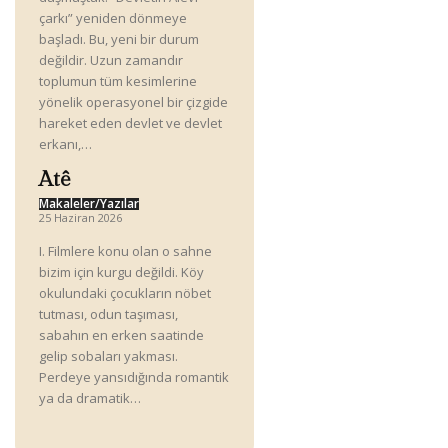
çarkı” yeniden dönmeye
başladı. Bu, yeni bir durum
değildir. Uzun zamandır
toplumun tüm kesimlerine
yönelik operasyonel bir çizgide
hareket eden devlet ve devlet
erkanı,…
Atê
Makaleler/Yazılar
25 Haziran 2026
I. Filmlere konu olan o sahne
bizim için kurgu değildi. Köy
okulundaki çocukların nöbet
tutması, odun taşıması,
sabahın en erken saatinde
gelip sobaları yakması.
Perdeye yansıdığında romantik
ya da dramatik…