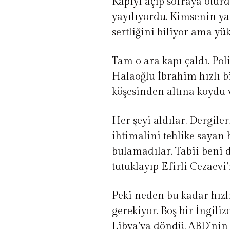
Kapıyı açıp sofraya oturd
yayılıyordu. Kimsenin ya
sertliğini biliyor ama y
Tam o ara kapı çaldı. Pol
Halaoğlu İbrahim hızlı b
köşesinden altına koydu 
Her şeyi aldılar. Dergile
ihtimalini tehlike sayan b
bulamadılar. Tabii beni 
tutuklayıp Efirli Cezaevi
Peki neden bu kadar hız
gerekiyor. Boş bir İngil
Libya’ya döndü. ABD’nin 