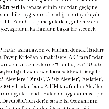
ID gibi katliamcı örgütlere sınırlarını sonuna
Kürt gerilla cenazelerinin sınırdan geçişine
süne bile saygısının olmadığını ortaya koydu.
vrildi. Yeni bir seçime giderken, gidemezken
n gözyaşından, katliamdan başka bir seçenek
P inkâr, asimilasyon ve katliam demek. İktidara
ta Tayyip Erdoğan olmak üzere, AKP tarafından
 maruz kaldı. Cemevlerine “Cümbüş evi”, “Ucube”
e başkanlığı döneminde Karaca Ahmet Dergâhı
 Alevilere “Dinsiz”, “Alisiz Aleviler”, “Ateistler”,
 2004 yılından buna AİHM tarafından Aleviler
 karar uygulanmadı. Halen de uygulanması için
l. Davutoğlu’nun derin stratejisi Osmanlının
afında güzellemelerden öteye gitmeyeceği