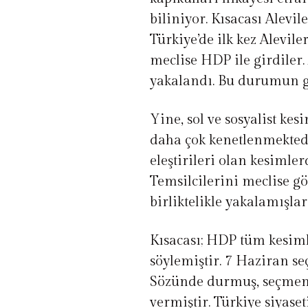
biliniyor. Kısacası Alevil
Türkiye’de ilk kez Alevil
meclise HDP ile girdiler.
yakalandı. Bu durumun ge
Yine, sol ve sosyalist k
daha çok kenetlenmekted
eleştirileri olan kesimler
Temsilcilerini meclise g
birliktelikle yakalamışlar
Kısacası; HDP tüm kesim
söylemiştir. 7 Haziran se
Sözünde durmuş, seçmeni
vermiştir. Türkiye siyase