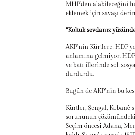
MHP’den alabileceğini hesa
eklemek için savaşı derinl
“Koltuk sevdanız yüzünde
AKP’nin Kürtlere, HDP’ye
anlamına gelmiyor. HDP, 
ve batı illerinde sol, sos
durdurdu.
Bugün de AKP’nin bu ke
Kürtler, Şengal, Kobanê 
sorununun çözümündeki s
Seçim öncesi Adana, Mer