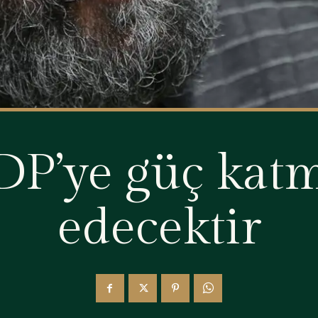
HDP’ye güç ka
edecektir