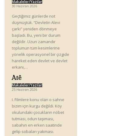
Makaleler/Yazılar
30 Haziran 2026
Geçtiğimiz günlerde not
düşmüştük. “Devletin Alevi
çarkı” yeniden dönmeye
başladı. Bu, yeni bir durum
değildir. Uzun zamandır
toplumun tüm kesimlerine
yönelik operasyonel bir çizgide
hareket eden devlet ve devlet
erkanı,…
Atê
Makaleler/Yazılar
25 Haziran 2026
I. Filmlere konu olan o sahne
bizim için kurgu değildi. Köy
okulundaki çocukların nöbet
tutması, odun taşıması,
sabahın en erken saatinde
gelip sobaları yakması.