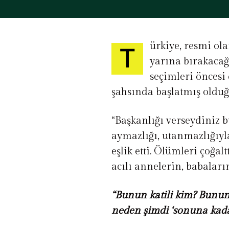
ürkiye, resmi ol
T
yarına bırakacağı
seçimleri öncesi
şahsında başlatmış olduğu
“Başkanlığı verseydiniz 
aymazlığı, utanmazlığıyl
eşlik etti. Ölümleri çoğal
acılı annelerin, babaların
“Bunun katili kim? Bunun
neden şimdi ‘sonuna kadar