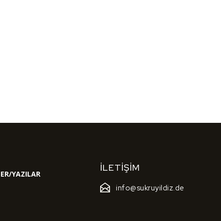
İLETIŞIM
ER/YAZILAR
info@sukruyildiz.de