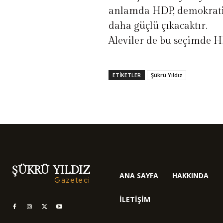
anlamda HDP, demokratik
daha güçlü çıkacaktır.
Aleviler de bu seçimde 
ETIKETLER
Şükrü Yıldız
ŞÜKRÜ YILDIZ
ANA SAYFA
HAKKINDA
Gazeteci
İLETIŞIM