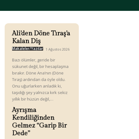
Ali’den Döne Tıraş’a
Kalan Diş
Makaleler/Yazılar
1 Ağustos 2026
Bazı ölümler, geride bir
sükunet değil, bir hesaplaşma
bırakır. Döne Ana’nın (Döne
Tıraş) ardından da öyle oldu.
Onu uğurlarken anladık ki,
taşıdığı şey yalnızca kırk sekiz
yıllık bir hüzün değil,…
Ayrışma
Kendiliğinden
Gelmez “Garip Bir
Dede”