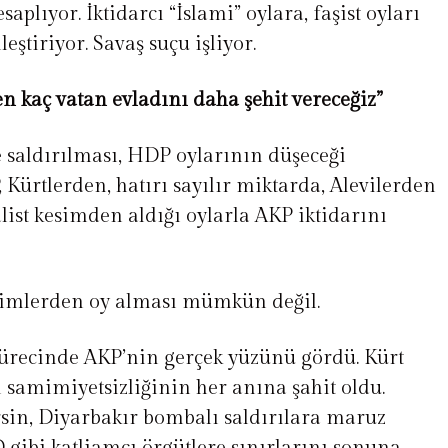
plıyor. İktidarcı “İslami” oylara, faşist oyları
eştiriyor. Savaş suçu işliyor.
n kaç vatan evladını daha şehit vereceğiz”
 saldırılması, HDP oylarının düşeceği
Kürtlerden, hatırı sayılır miktarda, Alevilerden
yalist kesimden aldığı oylarla AKP iktidarını
simlerden oy alması mümkün değil.
sürecinde AKP’nin gerçek yüzünü gördü. Kürt
amimiyetsizliğinin her anına şahit oldu.
sin, Diyarbakır bombalı saldırılara maruz