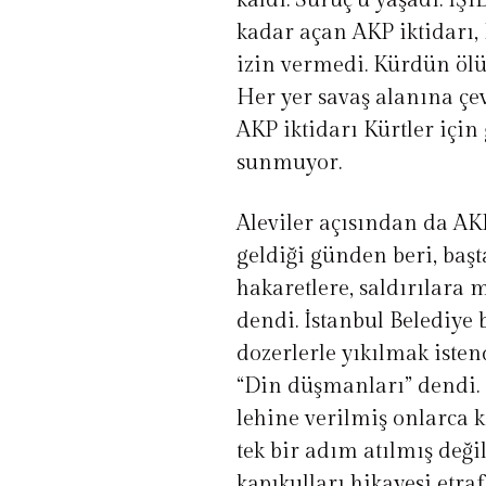
kaldı. Suruç’u yaşadı. İŞ
kadar açan AKP iktidarı, 
izin vermedi. Kürdün ölü
Her yer savaş alanına çe
AKP iktidarı Kürtler içi
sunmuyor.
Aleviler açısından da AK
geldiği günden beri, baş
hakaretlere, saldırılara
dendi. İstanbul Belediy
dozerlerle yıkılmak istendi.
“Din düşmanları” dendi.
lehine verilmiş onlarca
tek bir adım atılmış deği
kapıkulları hikayesi etr