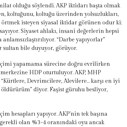
ilat olduğu söylendi. AKP iktidarı başta olmak
n, koltuğunu, koltuğu üzerinden yolsuzlukları,
rı örtmek isteyen siyasal iktidar görünen odur ki;
ayıyor. Siyaset ahlakı, insani değerlerin hepsi
nlamsızlaştırılıyor. “Darbe yapıyorlar”
r sultan bile duyuyor, görüyor.
eçimi yapamama sürecine doğru evrilirken
ın merkezine HDP oturtuluyor. AKP, MHP
“Kürtlere, Devrimcilere, Alevilere… karşı en iyi
 öldürürüm” diyor. Faşist güruhu besliyor,
im hesapları yapıyor. AKP’nin tek başına
 gerekli olan %3-4 oranındaki oyu ancak