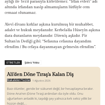
aylığı ile Yezit parasıyla kirletilemez. “İrfan evleri” adı
altında irfandan nasip almamışların lütfüyle cem
cemaat olunamaz.
Alevi divanı kırklar aşkına kurulmuş bir muhabbet,
adalet ve hukuk meydanıdır. Kerbela’da Hüseyin aşkına
dara duranların meydanıdır. Direniş aşkıdır. Pir
Sultan’ın Dediği gibi; “Sefasına cefasına dayandım
efendim / Bu cefaya dayanmayan gelmesin efendim”.
ETIKETLER
Şükrü Yıldız
Ali’den Döne Tıraş’a Kalan Diş
Makaleler/Yazılar
1 Ağustos 2026
Bazı ölümler, geride bir sükunet değil, bir hesaplaşma bırakır.
Döne Ana’nın (Döne Tıraş) ardından da öyle oldu. Onu
uğurlarken anladık ki, taşıdığı şey yalnızca kırk sekiz yıllık bir
hüzün değil,…