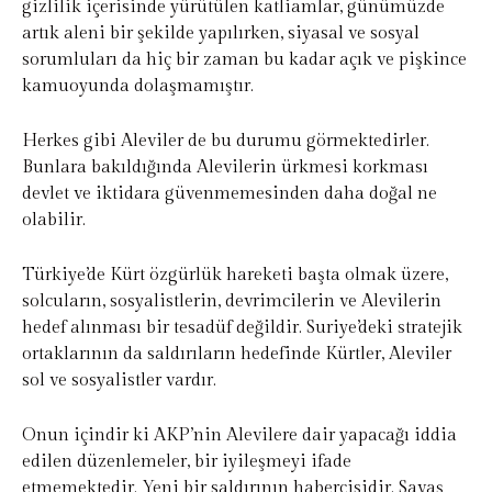
gizlilik içerisinde yürütülen katliamlar, günümüzde
artık aleni bir şekilde yapılırken, siyasal ve sosyal
sorumluları da hiç bir zaman bu kadar açık ve pişkince
kamuoyunda dolaşmamıştır.
Herkes gibi Aleviler de bu durumu görmektedirler.
Bunlara bakıldığında Alevilerin ürkmesi korkması
devlet ve iktidara güvenmemesinden daha doğal ne
olabilir.
Türkiye’de Kürt özgürlük hareketi başta olmak üzere,
solcuların, sosyalistlerin, devrimcilerin ve Alevilerin
hedef alınması bir tesadüf değildir. Suriye’deki stratejik
ortaklarının da saldırıların hedefinde Kürtler, Aleviler
sol ve sosyalistler vardır.
Onun içindir ki AKP’nin Alevilere dair yapacağı iddia
edilen düzenlemeler, bir iyileşmeyi ifade
etmemektedir. Yeni bir saldırının habercisidir. Savaş