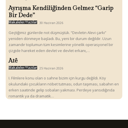
Ayrışma Kendiliğinden Gelmez “Garip
Bir Dede”
Makaleler/Yazılar
30 Haziran 2026
Geçtiğimiz günlerde not düşmüştük. “Devletin Alevi çarkı”
yeniden dönmeye başladı. Bu, yeni bir durum değildir. Uzun
zamandır toplumun tüm kesimlerine yönelik operasyonel bir
çizgide hareket eden devlet ve devlet erkanı,…
Atê
Makaleler/Yazılar
25 Haziran 2026
I. Filmlere konu olan o sahne bizim için kurgu değildi. Köy
okulundaki çocukların nöbet tutması, odun taşıması, sabahın en
erken saatinde gelip sobaları yakması. Perdeye yansıdığında
romantik ya da dramatik…