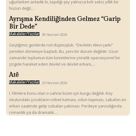
uğurlarken anladık ki, taşıdığı şey yalnızca kırk sekiz yıllık bir
hüzün değil,…
Ayrışma Kendiliğinden Gelmez “Garip
Bir Dede”
Makaleler/Yazılar
30 Haziran 2026
Geçtiğimiz günlerde not düşmüştük. “Devletin Alevi çarkı”
yeniden dönmeye başladı. Bu, yeni bir durum değildir. Uzun
zamandır toplumun tüm kesimlerine yönelik operasyonel bir
çizgide hareket eden devlet ve devlet erkanı,…
Atê
Makaleler/Yazılar
25 Haziran 2026
I. Filmlere konu olan o sahne bizim için kurgu değildi. Köy
okulundaki çocukların nöbet tutması, odun taşıması, sabahın en
erken saatinde gelip sobaları yakması. Perdeye yansıdığında
romantik ya da dramatik…