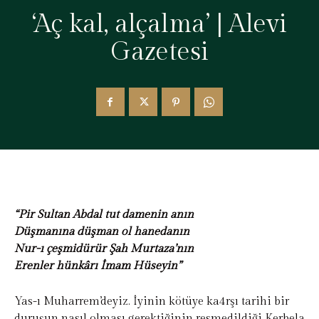
‘Aç kal, alçalma’ | Alevi
Gazetesi
“Pir Sultan Abdal tut damenin anın
Düşmanına düşman ol hanedanın
Nur-ı çeşmidürür Şah Murtaza’nın
Erenler hünkârı İmam Hüseyin”
Yas-ı Muharrem’deyiz. İyinin kötüye ka4rşı tarihi bir
duruşun nasıl olması gerektiğinin resmedildiği Kerbela