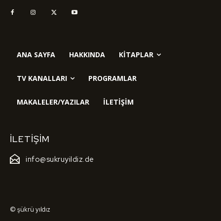
ANA SAYFA
HAKKINDA
KITAPLAR
TV KANALLARI
PROGRAMLAR
MAKALELER/YAZILAR
İLETIŞIM
İLETIŞIM
info@sukruyildiz.de
© şükrü yıldız