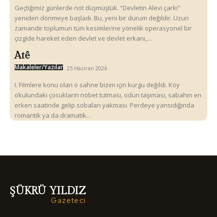
Geçtiğimiz günlerde not düşmüştük. “Devletin Alevi çarkı”
yeniden dönmeye başladı. Bu, yeni bir durum değildir. Uzun
zamandır toplumun tüm kesimlerine yönelik operasyonel bir
çizgide hareket eden devlet ve devlet erkanı,…
Atê
Makaleler/Yazılar
25 Haziran 2026
I. Filmlere konu olan o sahne bizim için kurgu değildi. Köy
okulundaki çocukların nöbet tutması, odun taşıması, sabahın en
erken saatinde gelip sobaları yakması. Perdeye yansıdığında
romantik ya da dramatik…
ŞÜKRÜ YILDIZ
Gazeteci