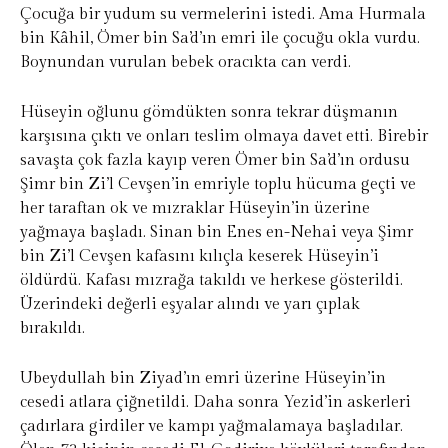
Çocuğa bir yudum su vermelerini istedi. Ama Hurmala
bin Kâhil, Ömer bin Sa’d’ın emri ile çocuğu okla vurdu.
Boynundan vurulan bebek oracıkta can verdi.
Hüseyin oğlunu gömdükten sonra tekrar düşmanın
karşısına çıktı ve onları teslim olmaya davet etti. Birebir
savaşta çok fazla kayıp veren Ömer bin Sa’d’ın ordusu
Şimr bin Zi’l Cevşen’in emriyle toplu hücuma geçti ve
her taraftan ok ve mızraklar Hüseyin’in üzerine
yağmaya başladı. Sinan bin Enes en-Nehai veya Şimr
bin Zi’l Cevşen kafasını kılıçla keserek Hüseyin’i
öldürdü. Kafası mızrağa takıldı ve herkese gösterildi.
Üzerindeki değerli eşyalar alındı ve yarı çıplak
bırakıldı.
Ubeydullah bin Ziyad’ın emri üzerine Hüseyin’in
cesedi atlara çiğnetildi. Daha sonra Yezid’in askerleri
çadırlara girdiler ve kampı yağmalamaya başladılar.