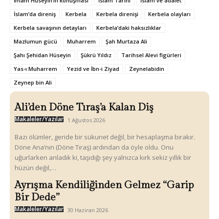
İmam Hüseyin’in konuşması
İslam Tarihi
İslam ve adalet
İslam’da direniş
Kerbela
Kerbela direnişi
Kerbela olayları
Kerbela savaşının detayları
Kerbela’daki haksızlıklar
Mazlumun gücü
Muharrem
Şah Murtaza Ali
Şahı Şehidan Hüseyin
Şükrü Yıldız
Tarihsel Alevi figürleri
Yas-ı Muharrem
Yezid ve İbn-i Ziyad
Zeynelabidin
Zeynep bin Ali
Ali’den Döne Tıraş’a Kalan Diş
Makaleler/Yazılar
1 Ağustos 2026
Bazı ölümler, geride bir sükunet değil, bir hesaplaşma bırakır.
Döne Ana’nın (Döne Tıraş) ardından da öyle oldu. Onu
uğurlarken anladık ki, taşıdığı şey yalnızca kırk sekiz yıllık bir
hüzün değil,…
Ayrışma Kendiliğinden Gelmez “Garip
Bir Dede”
Makaleler/Yazılar
30 Haziran 2026