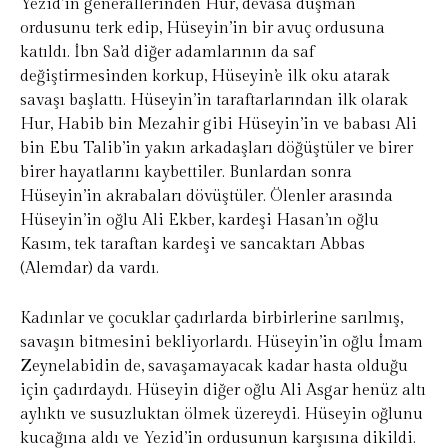
Yezid’in generallerinden Hûr, devasa düşman
ordusunu terk edip, Hüseyin’in bir avuç ordusuna
katıldı. İbn Sa’d diğer adamlarının da saf
değiştirmesinden korkup, Hüseyin’e ilk oku atarak
savaşı başlattı. Hüseyin’in taraftarlarından ilk olarak
Hur, Habib bin Mezahir gibi Hüseyin’in ve babası Ali
bin Ebu Talib’in yakın arkadaşları döğüştüler ve birer
birer hayatlarını kaybettiler. Bunlardan sonra
Hüseyin’in akrabaları dövüştüler. Ölenler arasında
Hüseyin’in oğlu Ali Ekber, kardeşi Hasan’ın oğlu
Kasım, tek taraftan kardeşi ve sancaktarı Abbas
(Alemdar) da vardı.
Kadınlar ve çocuklar çadırlarda birbirlerine sarılmış,
savaşın bitmesini bekliyorlardı. Hüseyin’in oğlu İmam
Zeynelabidin de, savaşamayacak kadar hasta olduğu
için çadırdaydı. Hüseyin diğer oğlu Ali Asgar henüz altı
aylıktı ve susuzluktan ölmek üzereydi. Hüseyin oğlunu
kucağına aldı ve Yezid’in ordusunun karşısına dikildi.