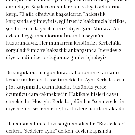
darındayız. Sayıları on binler olan vahşet ordularına
karşı, 73 aile efradıyla başkaldıran “haksızlık
karşısında eğilmeyiniz, eğilirseniz hakkınızla birlikte,
şerefinizi de kaybedersiniz” diyen Şahı Murtaza Ali
evladı, Peygamber torunu İmam Hüseyin’in
huzurundayız. Her muharrem kendimizi Kerbela’da
sorguladığımız ve haksızlıklar karşısında “neredeyiz”
diye kendimize sorduğumuz günler içindeyiz.
Bu sorgulama her gün biraz daha canımızı acıtarak
kendisini bizlere hissettirmektedir. Aynı Kerbela acısı
gibi karşımızda durmaktadır. Yüzümüz yerde,
özümüzü dara çekmektedir. Hakikate bizleri davet
etmektedir. Hüseyin Kerbela çölünden “sen neredesin”
diye bizlere seslenmekte, bizi bizlere hatırlatmaktadır.
Her atılan adımda bizi sorgulamaktadır. “Biz dedeler”
derken, “dedelere aylık” derken, devlet kapısında