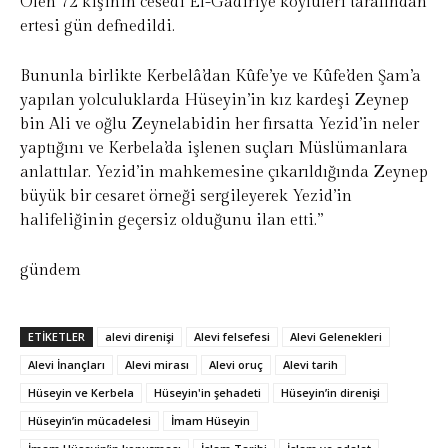
Ölen 72 kişinin cesedi El-Gadiriye köylüleri tarafından
ertesi gün defnedildi.
Bununla birlikte Kerbelâ’dan Kûfe’ye ve Kûfe’den Şam’a
yapılan yolculuklarda Hüseyin’in kız kardeşi Zeynep
bin Ali ve oğlu Zeynelabidin her fırsatta Yezid’in neler
yaptığını ve Kerbela’da işlenen suçları Müslümanlara
anlattılar. Yezid’in mahkemesine çıkarıldığında Zeynep
büyük bir cesaret örneği sergileyerek Yezid’in
halifeliğinin geçersiz olduğunu ilan etti.”
gündem
ETIKETLER
alevi direnişi
Alevi felsefesi
Alevi Gelenekleri
Alevi İnançları
Alevi mirası
Alevi oruç
Alevi tarih
Hüseyin ve Kerbela
Hüseyin'in şehadeti
Hüseyin’in direnişi
Hüseyin’in mücadelesi
İmam Hüseyin