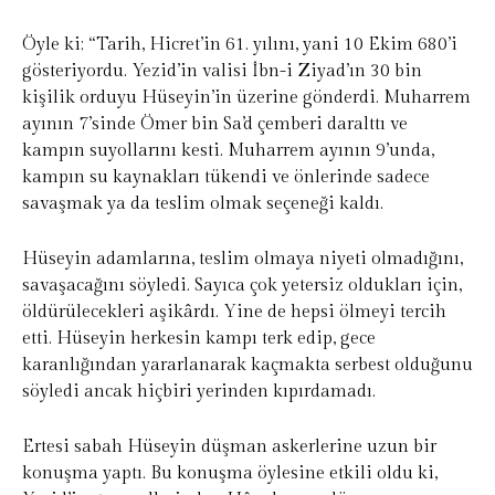
Öyle ki; “Tarih, Hicret’in 61. yılını, yani 10 Ekim 680’i
gösteriyordu. Yezid’in valisi İbn-i Ziyad’ın 30 bin
kişilik orduyu Hüseyin’in üzerine gönderdi. Muharrem
ayının 7’sinde Ömer bin Sa’d çemberi daralttı ve
kampın suyollarını kesti. Muharrem ayının 9’unda,
kampın su kaynakları tükendi ve önlerinde sadece
savaşmak ya da teslim olmak seçeneği kaldı.
Hüseyin adamlarına, teslim olmaya niyeti olmadığını,
savaşacağını söyledi. Sayıca çok yetersiz oldukları için,
öldürülecekleri aşikârdı. Yine de hepsi ölmeyi tercih
etti. Hüseyin herkesin kampı terk edip, gece
karanlığından yararlanarak kaçmakta serbest olduğunu
söyledi ancak hiçbiri yerinden kıpırdamadı.
Ertesi sabah Hüseyin düşman askerlerine uzun bir
konuşma yaptı. Bu konuşma öylesine etkili oldu ki,