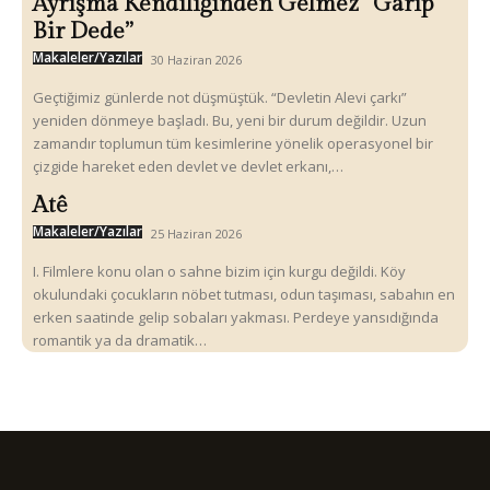
Ayrışma Kendiliğinden Gelmez “Garip
Bir Dede”
Makaleler/Yazılar
30 Haziran 2026
Geçtiğimiz günlerde not düşmüştük. “Devletin Alevi çarkı”
yeniden dönmeye başladı. Bu, yeni bir durum değildir. Uzun
zamandır toplumun tüm kesimlerine yönelik operasyonel bir
çizgide hareket eden devlet ve devlet erkanı,…
Atê
Makaleler/Yazılar
25 Haziran 2026
I. Filmlere konu olan o sahne bizim için kurgu değildi. Köy
okulundaki çocukların nöbet tutması, odun taşıması, sabahın en
erken saatinde gelip sobaları yakması. Perdeye yansıdığında
romantik ya da dramatik…