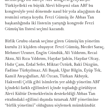
Türkiye’deki en büyük Alevi bileşeni olan ABF bu
kongresiyle yeni dönemde nasıl bir yola alaçığının da
resmini ortaya koydu. Fevzi Gümüş ile Abbas Tan
başkanlığında iki listenin yarıştığı kongrede Fevzi
Gümüş’ün listesi seçimi kazandı.
Birlik Grubu olarak seçime giren Gümüş’ün yönetim
kurulu 21 kişiden oluşuyor. Fevzi Gümüş, Necdet Saraç,
Mehmet Uzuner, Engin Gündük, Ali Yıldırım, Recai
Aksu, Ali Rıza Yıldırım, Haydar Şahin, Haydar Olcay,
Hıdır Çam, Erdal Sefer, Miktat Öztürk, Baki Düzgün,
Fadime Türkyılmaz, Ali Başak, Uğur Bilgin, Eyüp Tek,
Kamil Ateşoğulları, Ali Özcan, Türkan Akbıyık,
Hakverdi Çelik gibi isimlerin yer aldığı yönetim ABF
içindeki farklı eğilimleri içinde topladığı görülüyor.
Alevi Kültür Derneklerinin destekeldiği Abbas Tan
etrafındaki eğilimi dışında tutarsak ABF yönetimine
“birlik yönetimi” olduğunu söylemek mümkündür.