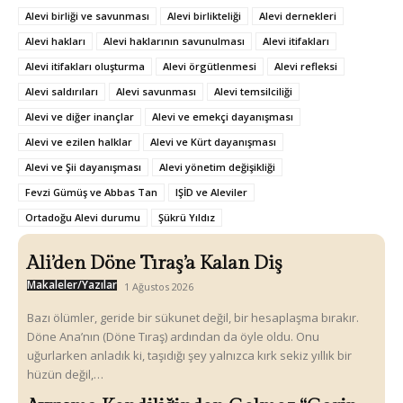
Alevi birliği ve savunması
Alevi birlikteliği
Alevi dernekleri
Alevi hakları
Alevi haklarının savunulması
Alevi itifakları
Alevi itifakları oluşturma
Alevi örgütlenmesi
Alevi refleksi
Alevi saldırıları
Alevi savunması
Alevi temsilciliği
Alevi ve diğer inançlar
Alevi ve emekçi dayanışması
Alevi ve ezilen halklar
Alevi ve Kürt dayanışması
Alevi ve Şii dayanışması
Alevi yönetim değişikliği
Fevzi Gümüş ve Abbas Tan
IŞİD ve Aleviler
Ortadoğu Alevi durumu
Şükrü Yıldız
Ali’den Döne Tıraş’a Kalan Diş
Makaleler/Yazılar
1 Ağustos 2026
Bazı ölümler, geride bir sükunet değil, bir hesaplaşma bırakır.
Döne Ana’nın (Döne Tıraş) ardından da öyle oldu. Onu
uğurlarken anladık ki, taşıdığı şey yalnızca kırk sekiz yıllık bir
hüzün değil,…