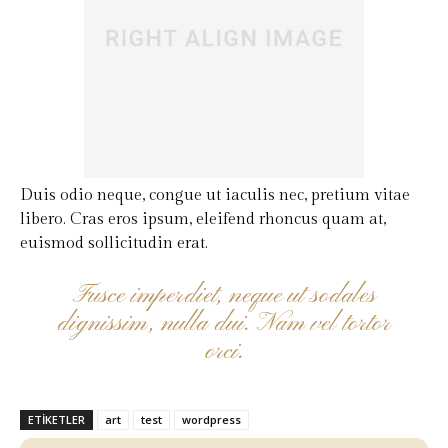
Duis odio neque, congue ut iaculis nec, pretium vitae
libero. Cras eros ipsum, eleifend rhoncus quam at,
euismod sollicitudin erat.
Fusce imperdiet, neque ut sodales
dignissim, nulla dui. Nam vel tortor
orci.
ETIKETLER
art
test
wordpress