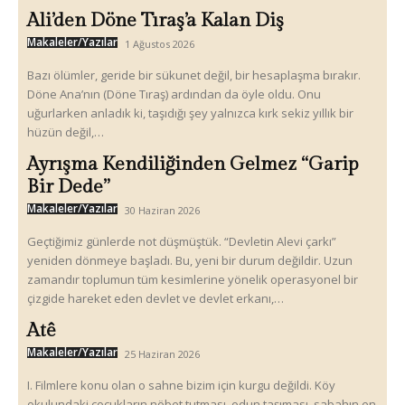
Ali’den Döne Tıraş’a Kalan Diş
Makaleler/Yazılar
1 Ağustos 2026
Bazı ölümler, geride bir sükunet değil, bir hesaplaşma bırakır.
Döne Ana’nın (Döne Tıraş) ardından da öyle oldu. Onu
uğurlarken anladık ki, taşıdığı şey yalnızca kırk sekiz yıllık bir
hüzün değil,…
Ayrışma Kendiliğinden Gelmez “Garip
Bir Dede”
Makaleler/Yazılar
30 Haziran 2026
Geçtiğimiz günlerde not düşmüştük. “Devletin Alevi çarkı”
yeniden dönmeye başladı. Bu, yeni bir durum değildir. Uzun
zamandır toplumun tüm kesimlerine yönelik operasyonel bir
çizgide hareket eden devlet ve devlet erkanı,…
Atê
Makaleler/Yazılar
25 Haziran 2026
I. Filmlere konu olan o sahne bizim için kurgu değildi. Köy
okulundaki çocukların nöbet tutması, odun taşıması, sabahın en